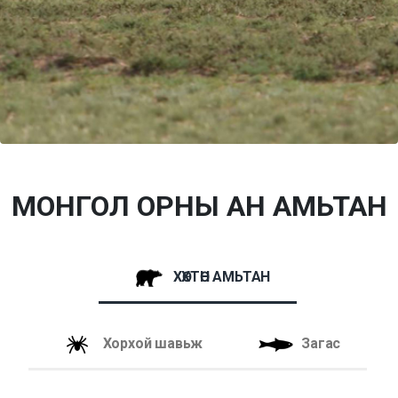
МОНГОЛ ОРНЫ АН АМЬТАН
ХӨХТӨН АМЬТАН
Хорхой шавьж
Загас