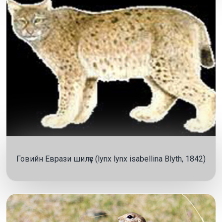
Говийн Еврази шилүүс (lynx lynx isabellina Blyth, 1842)