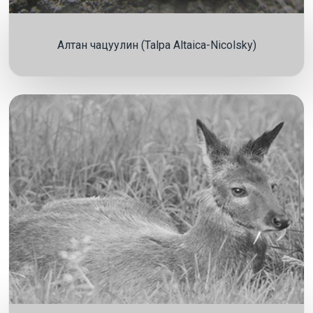
Алтан чацуулин (Talpa Altaica-Nicolsky)