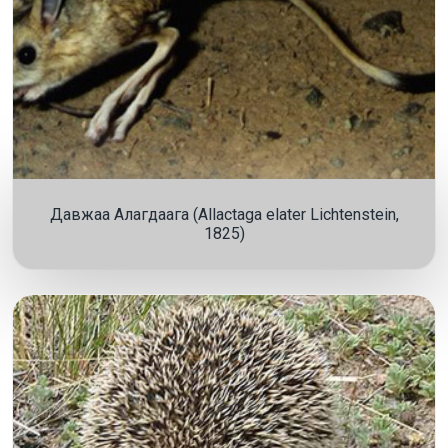
Давжаа Алагдаага (Allactaga elater Lichtenstein,
1825)