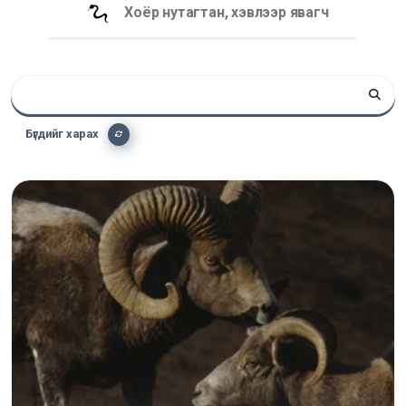
Хоёр нутагтан, хэвлээр явагч
Бүгдийг харах