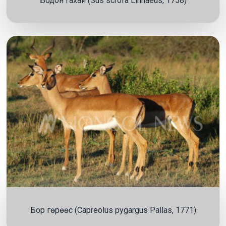
Бодон гахай (Sus scrofa Linnaeus, 1758)
Бор гөрөөс (Capreolus pygargus Pallas, 1771)