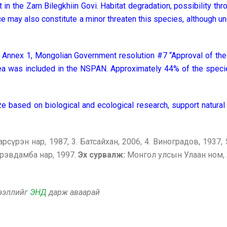
 in the Zam Bilegkhiin Govi. Habitat degradation, possibility th
e may also constitute a minor threaten this species, although un
e Annex 1, Mongolian Government resolution #7 “Approval of the
ea was included in the NSPAN. Approximately 44% of the specie
ze based on biological and ecological research, support natura
рсүрэн нар, 1987, 3. Батсайхан, 2006, 4. Виноградов, 1937, 5.
йрэвдамба нар, 1997.
Эх сурвалж:
Монгол улсын Улаан ном,
дээллийг
ЭНД
дарж аваарай