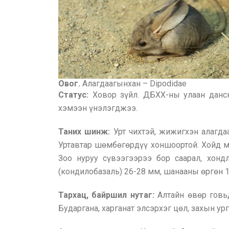
Овог.
Алагдаагынхан – Dipodidae
Статус:
Ховор зүйл. ДБХХ-ны улаан данс
хэмээн үнэлэгджээ.
Таних шинж:
Урт чихтэй, жижигхэн алагдаа
Уртавтар шөмбөгөрдүү хоншоортой. Хойд мөч
Зоо нуруу сүвээгээрээ бор саарал, хондл
(кондилобазаль) 26-28 мм, шанааны өргөн 14.
Тархац, байршил нутаг:
Алтайн өвөр говьд
Бударгана, харганат элсэрхэг цөл, захын ург