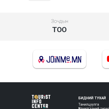
Зочдын
ТОО
БИДНИЙ ТУХАЙ
Танилцуулга
Үйлчилгээний төрө