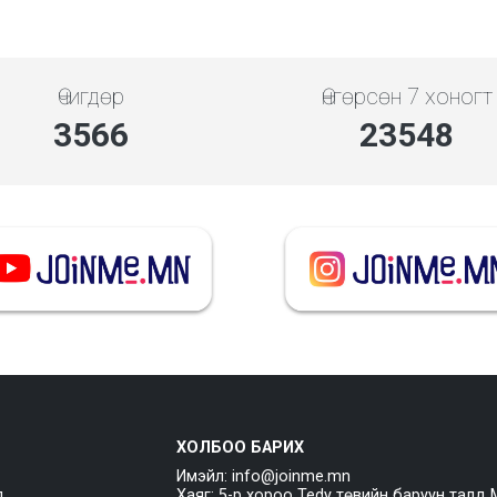
Өчигдөр
Өнгөрсөн 7 хоногт
4279
28257
ХОЛБОО БАРИХ
Имэйл: info@joinme.mn
л
Хаяг: 5-р хороо Tedy төвийн баруун талд 