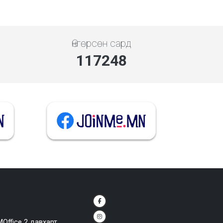
Өнгөрсөн сард
140698
MOffice 2 давхарт