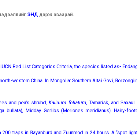
 мэдээллийг
ЭНД
дарж аваарай.
 IUCN Red List Categories Criteria, the species listed as- Endan
orth-western China. In Mongolia: Southern Altai Govi, Borzongiin 
ees and pea’s shrubd,
Kalidum foliatum,
Tamarisk, and Saxaul.
ga bullata), Midday Gerlibs (Meriones meridianus), Hairy-foo
 200 traps in Bayanburd and Zuunmod in 24 hours. A “spot light