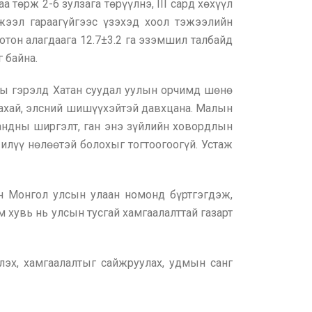
 төрж 2-6 зулзага төрүүлнэ, III сард хөхүүл
жээл гараагүйгээс үзэхэд хоол тэжээлийн
отон алагдаага 12.7±3.2 га эзэмшил талбайд
 байна.
ны гэрэлд Хатан суудал уулын орчимд шөнө
даахай, элсний шишүүхэйтэй давхцана. Малын
андны ширгэлт, ган энэ зүйлийн ховордлын
илүү нөлөөтэй болохыг тогтоогоогүй. Устаж
н Монгол улсын улаан номонд бүртгэгдэж,
м хувь нь улсын тусгай хамгаалалттай газарт
лэх, хамгаалалтыг сайжруулах, удмын санг