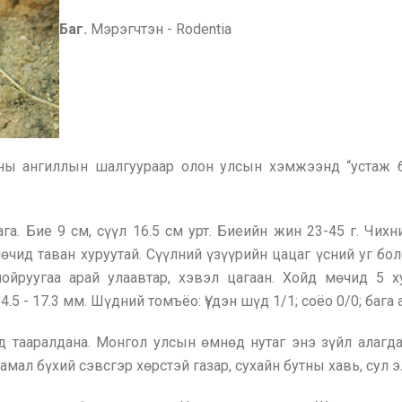
Баг.
Мэрэгчтэн - Rodentia
ны ангиллын шалгуураар олон улсын хэмжээнд “устаж б
га. Бие 9 см, сүүл 16.5 см урт. Биеийн жин 23-45 г. Чихн
ид таван хуруутай. Сүүлний үзүүрийн цацаг үсний уг боло
ойруугаа арай улаавтар, хэвэл цагаан. Хойд мөчид 5 х
5 - 17.3 мм. Шүдний томъёо: Үүдэн шүд 1/1; соёо 0/0; бага а
 тааралдана. Монгол улсын өмнөд нутаг энэ зүйл алагд
амал бүхий сэвсгэр хөрстэй газар, сухайн бутны хавь, сул э