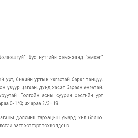
олзошгүй”, бүс нутгийн хэмжээнд “эмзэг”
ий урт, биеийн уртын хагастай бараг тэнцүү.
н үзүүр цагаан, дунд хэсэг бараан өнгөтэй.
уруутай. Толгойн ясны суурин хэсгийн урт
раа 0-1/0; их араа 3/3=18.
ааганы дэлхийн тархацын умард хил болно.
лстэй загт хотгорт тохиолдоно.