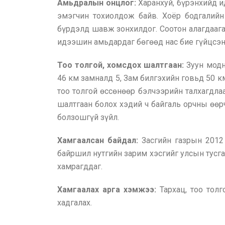
Амьдралын онцлог:
Харанхуй, бүрэнхийд и
эмэгчин тохиолдож байв. Хоёр бодгалийн
бүрдэлд шавж зонхилдог. Соотон алагдаага 
идээшин амьдардаг бөгөөд нас бие гүйцсэн 
Тоо толгой, хомсдох шалтгаан:
Зуун модн
46 км замналд 5, Зам билгэхийн говьд 50 к
тоо толгой өссөнөөр бэлчээрийн талхагдл
шалтгаан болох хэдий ч байгаль орчны өөр
болзошгүй зүйл.
Хамгаалсан байдал:
Засгийн газрын 2012
байршил нутгийн зарим хэсгийг улсын тусгай
хамрагддаг.
Хамгаалах арга хэмжээ:
Тархац, тоо тол
хадгалах.