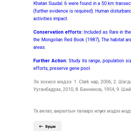
Khatan Suudal. 6 were found in a 50 km transect
(further evidence is required). Human disturbanc
activities impact.
Conservation efforts:
Included as Rare in th
the Mongolian Red Book (1987), The habitat ar
areas.
Further Action:
Study its range, population si
efforts, preserve gene pool.
Эх зохиол мэдээ: 1. Clark нар, 2006, 2. Шагда
Ууганбадрах, 2010, 8. Банников, 1954, 9. Ши
Та аялал, амралтын талаарх илүү их мэдээ мэ
Буцах