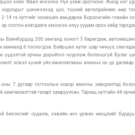
дшээ олно. Өвөл ичээлнэ. Нүх ухаж орогноно. Жилд нэг удаа
 ходоодыг шинжлэхэд цох, түүний авгалдайнаас өөр тэ
2-14 га нутгийг эзэмшин амьдарна. Борзонгийн говийн со
эр соотон алагдаага эмээсээ илүү уудам орон зайд тархдаг
ы Баянбүрдэд 200 занганд хоногт 3 баригдаж, автомаши
м замналд 6 тоологдов. Байршил нутаг шар чичүүл, савга
аас үүдэлтэй орчны доройтол нүүрлэж болзошгүй. Булаг ш
члөлт эсвэл хүний үйл ажиллагааны алиных нь үр дагавар 
 оны 7 дугаар тогтоолын ховор амьтны хавсралтад боло
 хамгаалалттай газарт хамруулсан. Тархац нутгийн 44 орчи
гой биологийг судалж, хэвийн өсч үржих нөхцлийг бүрдүү