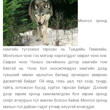
Монгол оронд
хамгийн түгээмэл тархсан нь Түвдийн, Гималайн,
Монголын чоно гэх мэтээр нэрлэгддэг саарал чоно юм.
Саарал чоно Чонын овгийнхон дотор хамгийн том
биетэй нь. Чоно бол экосистемдээ хамгийн дээд
түвшний махан идэштэн бөгөөд орчиндоо амархан
дасамтгай байдаг. Ой мод, говь цөл, тал хээр, тундр,
тайга, хотожсон бүсэд хүртэл тархсан байдаг. Дэлхий
дээр зарим оронд хамгаалагдсан бол зарим оронд
спорт агнуурын гол амьтан болсон байна. Монгол оронд
малын гол дайсан гэдэг утгаар илүүтэй агнагддаг.