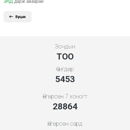
ЭНД
дарж аваарай
Буцах
Зочдын
ТОО
Өчигдөр
5843
Өнгөрсөн 7 хоногт
30926
Өнгөрсөн сард