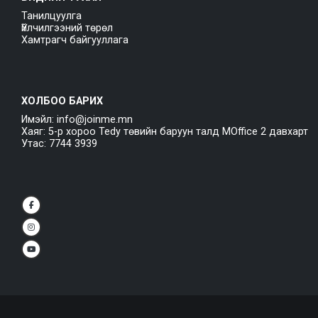
Танилцуулга
Үйлчилгээний төрөл
Хамтрагч байгууллага
ХОЛБОО БАРИХ
Имэйл: info@joinme.mn
Хаяг: 5-р хороо Tedy төвийн баруун талд MOffice 2 давхарт
Утас: 7744 3939