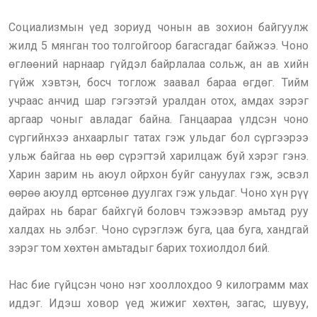
Социализмын үед зориуд чонын ав зохион байгуулж
жилд 5 мянган тоо толгойгоор багасгадаг байжээ. Чоно
өглөөний нарнаар гүйдэл байрлалаа сольж, ан ав хийн
гүйж хэвтэн, босч тоглож заавал бараа өгдөг. Тийм
учраас анчид шар гэгээтэй уралдан отох, амдах зэрэг
аргаар чоныг авладаг байна. Ганцаараа үлдсэн чоно
сүргийнхээ анхаарлыг татах гэж ульдаг бол сүргээрээ
ульж байгаа нь өөр сүрэгтэй харилцаж буй хэрэг гэнэ.
Харин зарим нь аюул ойрхон буйг сануулах гэж, эсвэл
өөрөө аюулд өртсөнөө дуулгах гэж ульдаг. Чоно хүн рүү
дайрах нь бараг байхгүй боловч тэжээвэр амьтад руу
халдах нь элбэг. Чоно сүрэглэж буга, цаа буга, хандгай
зэрэг том хөхтөн амьтадыг барих тохиолдол бий.
Нас бие гүйцсэн чоно нэг хооллохдоо 9 килограмм мах
иддэг. Идэш ховор үед жижиг хөхтөн, загас, шувуу,