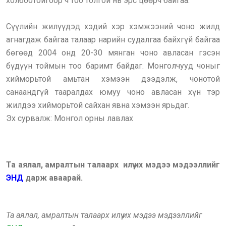
холбоотойгоор ч тоо толгой нь эрс цөөрч байгаа.
Сүүлийн жилүүдэд хэдий хэр хэмжээний чоно жилд
агнагдаж байгаа талаар нарийн судалгаа байхгүй байгаа
бөгөөд 2004 онд 20-30 мянган чоно авласан гэсэн
бүдүүн тоймын тоо баримт байдаг. Монголчууд чоныг
хийморьтой амьтан хэмээн дээдэлж, чонотой
санаандгүй тааралдах юмуу чоно авласан хүн тэр
жилдээ хийморьтой сайхан явна хэмээн ярьдаг.
Эх сурвалж: Монгол орны лавлах
Та аялал, амралтын талаарх илүү их мэдээ мэдээллийг
ЭНД
дарж аваарай.
Та аялал, амралтын талаарх илүү их мэдээ мэдээллийг