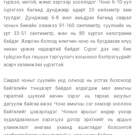
гүрвэл, могой, жимс зэргээр хооллодог. Чоно 6-10-уул
сүрэглэх бөгөөд дунджаар өдөрт 20 километр зам
туулдаг. Дунджаар 6-8 жил амьдрах бөгөөд саарал
чонын биеийн хэмжээ 91-160 сантиметр, сүүлнийх нь
урт 33-51 сантиметр, жин нь 80 хүртэл килограмм
байдаг. Азарган болоод өлөгчин чоно нь бусдаасаа илүү
нөхөн үржих чадвартай байдаг. Сүрэг дэх нас бие
гүйцсэн бүх гишүүн тэргүүлэгч хосынхоо бэлтрэгүүдийг
асарч халамжлах үүрэгтэй.
Саарал чоныг сүүлийн үед олноор нь устгах болсноор
байгалийн тэнцвэрт байдал алдагдаж мал амьтны
гаралтай шүлхий өвчин зэрэг нь тархах аюулыг
дагуулж байгаа ажээ. Чоно амьтны сэг зэмээр хооллон
байгалийг цэвэрлэдэг. Чонын арьсыг өндөр үнээр
худалдаалахын зэрэгцээ дотор эрхтнийг нь ардын
уламжлалт анагаах ухаанд ашигладаг болсонтой