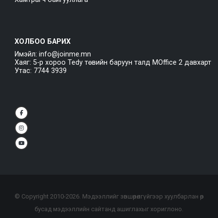
ХОЛБОО БАРИХ
Имэйл: info@joinme.mn
Хаяг: 5-р хороо Tedy төвийн баруун талд MOffice 2 давхарт
Утас: 7744 3939
© Copyright 2010-
2026
. Мэдээллийг зөвшөөрөлгүйгээр хуулбарлан өөр
бусад мэдээллийн сайтанд ашиглахыг хориглоно.