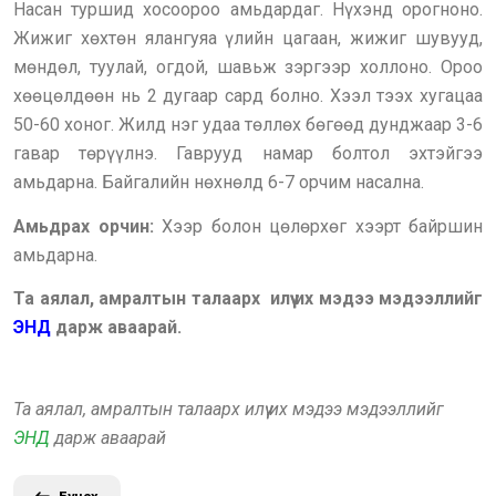
Насан туршид хосоороо амьдардаг. Нүхэнд орогноно.
Жижиг хөхтөн ялангуяа үлийн цагаан, жижиг шувууд,
мөндөл, туулай, огдой, шавьж зэргээр холлоно. Ороо
хөөцөлдөөн нь 2 дугаар сард болно. Хээл тээх хугацаа
50-60 хоног. Жилд нэг удаа төллөх бөгөөд дунджаар 3-6
гавар төрүүлнэ. Гаврууд намар болтол эхтэйгээ
амьдарна. Байгалийн нөхнөлд 6-7 орчим насална.
Амьдрах орчин:
Хээр болон цөлөрхөг хээрт байршин
амьдарна.
Та аялал, амралтын талаарх илүү их мэдээ мэдээллийг
ЭНД
дарж аваарай.
Та аялал, амралтын талаарх илүү их мэдээ мэдээллийг
ЭНД
дарж аваарай