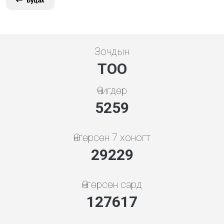
Буцах
Зочдын
ТОО
Өчигдөр
5843
Өнгөрсөн 7 хоногт
32477
Өнгөрсөн сард
141797