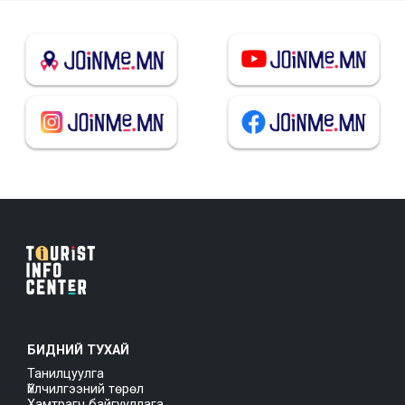
БИДНИЙ ТУХАЙ
Танилцуулга
Үйлчилгээний төрөл
Хамтрагч байгууллага