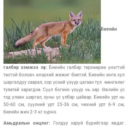
Биеийн
галбир хэмжээ зүс:
Биеийн галбир төрхөөрөө үнэгтэй
төстэй боловч илэрхий жижиг биетэй. Биеийн өнгө хул
шаргалдуу саарал, сор үсний үзүүр цагаан тул мөнгөлөг
туяатай харагдна. Сүүл богино үзүүр нь хар. Өвлийн үс
тод улаан шаргал, зуны үс улбар цайвар. Биеийн урт нь
50-60 см, сүүлний урт 25-36 см, чихний урт 6-9 см,
биеийн жин 2-3 кг хүрнэ.
Амьдралын онцлог:
Голдуу харуй бүрийгээр явдаг.