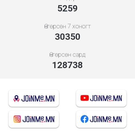
5843
Өнгөрсөн 7 хоногт
33722
Өнгөрсөн сард
143042