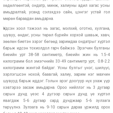
хөдөлгөөнтэй, ондатр, минж, халиуны адил хагас усны
амьдралтай, усанд сэлэхдээ сайн, цэнгэг устай гол
мөрөн бараадан амьдарна.
Үндсэн хоол тэжээл нь загас, мэлхий, оготно, хулгана,
шувуу, өндөг, усны төрөл бүрийн хорхой шавьж, хавч,
зөөлөн биетэн зэрэг бөгөөд заримдаа ондатрыг хүртэл
барьж идсэн тохиолдол гарч байжээ. Эрэгчин булганы
биеийн урт 38-58 сантиметр, биеийн жин нь 1.5-4
килограмм бол эмэгчнийх 33-49 сантиметр урт, 0.8-2.2
килограмм жинтэй байдаг. Усны булгыг үнэг, шилүүс,
зэрлэгшсэн нохой, баавгай, халиу, зарим нэг махчин
шувууд барьж иддэг. Голын эрэг доогуур нүх ухаж үүр
хэвтэрээ засаж амьдарна. Ороо нийллэг нь 3 дугаар
сарын дунд үеэс 4 дүгээр сарын дунд үе хүртэл
явагдаж 5-6 дугаар сард дунджаар 5-6 зулзага
төрүүлнэ. Зулзага нь 9-10 сарын дараа үржилд орох