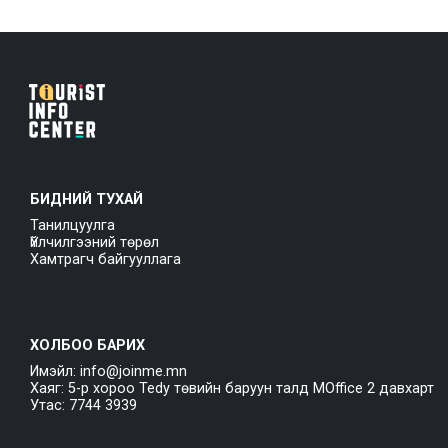
БИДНИЙ ТУХАЙ
Танилцуулга
Үйлчилгээний төрөл
Хамтрагч байгууллага
ХОЛБОО БАРИХ
Имэйл: info@joinme.mn
Хаяг: 5-р хороо Tedy төвийн баруун талд MOffice 2 давхарт
Утас: 7744 3939