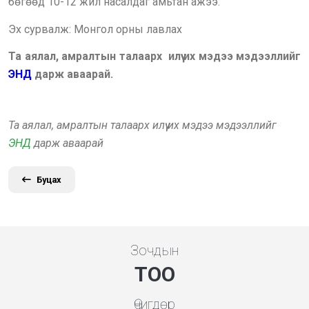
бөгөөд 10-12 жил насалдаг амьтан ажээ.
Эх сурвалж: Монгол орны лавлах
Та аялал, амралтын талаарх илүү их мэдээ мэдээллийг
ЭНД
дарж аваарай.
Та аялал, амралтын талаарх илүү их мэдээ мэдээллийг
ЭНД
дарж аваарай
Буцах
Зочдын
ТОО
Өчигдөр