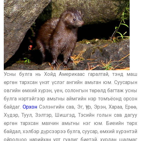
Усны булга нь Хойд Америкаас гаралтай, тэнд маш
өргөн тархсан үнэт үслэг ангийн амьтан юм. Суусарын
овгийн өмхий хүрэн, үен, солонгын төрөлд багтаж усны
булга нэртэйгээр амьтны аймгийн нэр томъёонд орсон
байдаг.
Орхон
Сэлэнгийн сав, Эг, Үүр, Эрэн, Хараа, Ерөө,
Хүдэр, Туул, Зэлтэр, Шишгэд, Тэсийн голын сав дагуу
өргөн тархсан махчин амьтны нэг юм. Биеийн төрх
байдал, хэлбэр дүрсээрээ булга, суусар, өмхий хүрэнтэй
ойролцоо нарийхан урт гуалиг биетэй, хурдан шалмаг