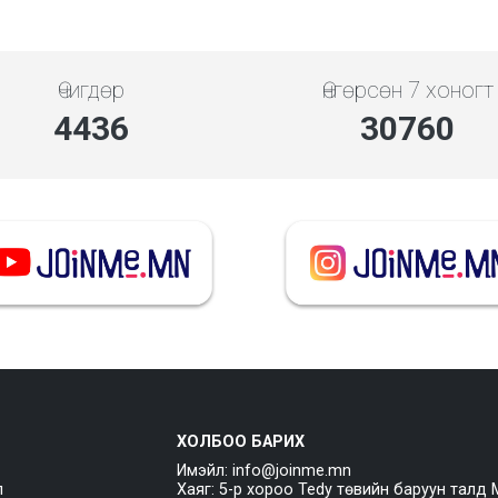
Өчигдөр
Өнгөрсөн 7 хоногт
5119
35492
ХОЛБОО БАРИХ
Имэйл: info@joinme.mn
л
Хаяг: 5-р хороо Tedy төвийн баруун талд 