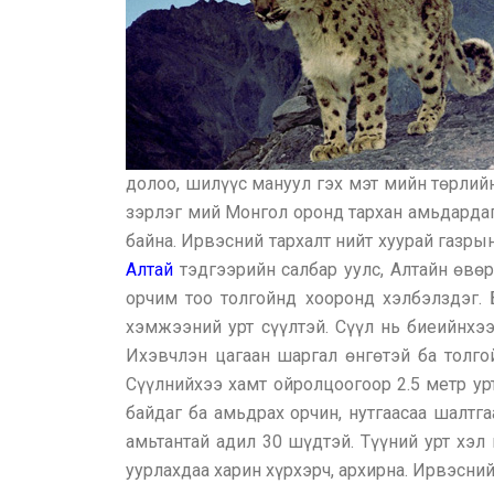
долоо, шилүүс мануул гэх мэт мийн төрлийн
зэрлэг мий Монгол оронд тархан амьдардаг.
байна. Ирвэсний тархалт нийт хуурай газры
Алтай
тэдгээрийн салбар уулс, Алтайн өвөр
орчим тоо толгойнд хооронд хэлбэлздэг. 
хэмжээний урт сүүлтэй. Сүүл нь биеийнхээ
Ихэвчлэн цагаан шаргал өнгөтэй ба толго
Сүүлнийхээ хамт ойролцоогоор 2.5 метр урт
байдаг ба амьдрах орчин, нутгаасаа шалтг
амьтантай адил 30 шүдтэй. Түүний урт хэл
уурлахдаа харин хүрхэрч, архирна. Ирвэсний