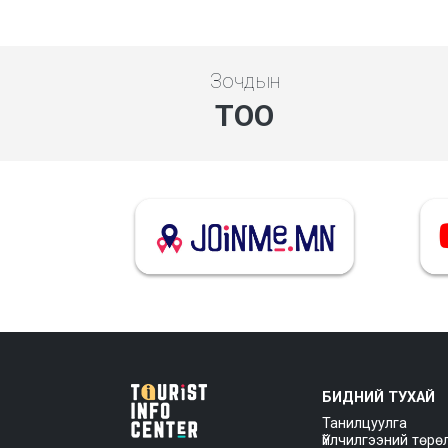
Зочдын
ТОО
БИДНИЙ ТУХАЙ
Танилцуулга
Үйлчилгээний төрө