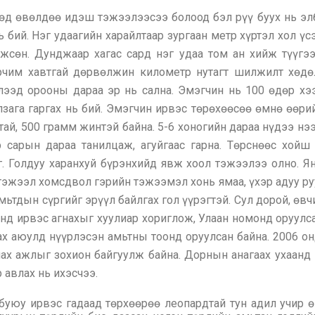
өд өвөлдөө идэш тэжээлээсээ болоод бэл рүү буух нь эл
 бий. Нэг удаагийн харайлтаар зургаан метр хүртэл хол ү
жсөн. Дунджаар хагас сард нэг удаа том ан хийж түүгээ
рчим хавтгай дөрвөлжин километр нутагт шилжилт хөдөл
ээд орооны дараа эр нь сална. Эмэгчин нь 100 өдөр хэ
лзага гаргах нь бий. Эмэгчин ирвэс төрөхөөсөө өмнө өөр
стай, 500 грамм жинтэй байна. 5-6 хоногийн дараа нүдээ нэ
 сарын дараа танилцаж, агуйгаас гарна. Төрснөөс хойш
Голдуу харанхуй бүрэнхийд явж хоол тэжээлээ олно. Янги
 тэжээл хомсдвол гэрийн тэжээмэл хонь ямаа, үхэр адуу ру
мьтдын сүргийг эрүүл байлгах гол үүрэгтэй. Сул дорой, өв
онд ирвэс агнахыг хуулиар хориглож, Улаан номонд оруулс
ах аюулд нүүрлэсэн амьтны тоонд оруулсан байна. 2006 он
лах ажлыг зохион байгуулж байна. Дорнын анагаах ухаанд 
 авлах нь ихэсчээ.
 буюу ирвэс гадаад төрхөөрөө леопардтай тун адил учир ө