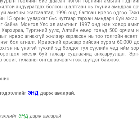
уурын төрлийн бие даасан нэгэн төрлийн амьтан гэдгий
үйлтэй андуурагдах болсон шалтгаан нь түүний амьдрах о
уй амьтны жагсаалтад 1996 онд багтсан ирвэс өдгөө Тажик
йн 15 орны уулархаг бүс нутгаар тархан амьдарч буй ажэ
аг байна. Монгол Улс эл амьтныг 1997 онд нэн ховор амь
, Хархираа, Түргэний уулс, Алтайн өвөр говьд 500 орчим 
ыг ирвэс агнахгүй жилээр зарласан нь тоо толгойн өсөлт
нэг бол агналт. Ирвэсний арьсаар хийсэн хүрэм 60,000 
рхтэн нь үнэтэй түүхий эд болдог тул сүүлийн үед ийм зо
хорогдол ихсэж буй талаар судлаачид анхааруулдаг. Эрт
 зориг, тулааны онгод авчрагч гэж шүтдэг байжээ.
онин
 мэдээллийг
ЭНД
дарж аваарай.
дээллийг
ЭНД
дарж аваарай