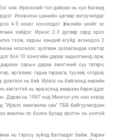
бэг юм. Ирвэсний гол дайсан нь хүн бөгөөд
сэрдэг. Ихэвчлэн шөнийн цагаар ангуучилдаг
рээ 4-5 хоног хооллодог. Үржлийн үеийг эс
гөөн хийдэг. Ирвэс 2-3 дугаар сард ороо
элээ тээж, хадны хөндий агуйд ихэнхдээ 2
ийнхөө ноосноос зулгааж зулзагандаа хэвтэр
эдэг бол 10 хоногийн дараа хөдөлгөөнд орж,
 дөрвөн сарын дараа эмэгчний сүү татарч,
р, аргалиас гадна тарвага, туулай, огодой,
у довтлох нь бий. Ирвэс нь байгальд өөрийн
чин эмгэгтэй нь ирвэсэнд амархан баригддаг
ан. Дараа нь 1997 онд Монгол улс нэн ховор
д “Ирвэс хамгаалах сан” ТББ байгуулагдсан
эл амьтны яс болон бусад эрхтэн нь үнэтэй
мнө нь тэрхүү зүйлд багтаадаг байж. Харин