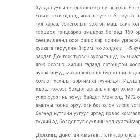
Зундаа уулын өндөрлөгөөр нутагладаг бөгө
ховор тохиолдолд чонын сүрэгт бариулах нь
тул хараа, сонсголын эрхтэн маш сайн хөг
тооцвол ганцаараа амьдрах бөгөөд 160 о
хөөцөлдөөнд орж хагас сар орчим үргэлжл
зулзага төрүүлнэ. Зарим тохиолдолд 1-5 зу
засдаг. Дөнгөж төрсөн зулзага нүд нь аниа
явж эхэлнэ. Харин гадаад ертөнцтэй хоёр
зулзаганууд махан хоолонд бүрэн шилждэг. 
хойлог, хахилаг зэргийг ангуучилдаг. Идэш
идэш тэжээл болдог аргаль янгир гэх мэт а
учир сүрэг нь эрүүл байдаг. Монголд 1972 
амьтны тоонд оруулсан бол олон улсад уст
бөгөөд нутгийн уугуул иргэд ирвэс хамгаа
түүхий эд болдог тул сүүлийн үед хулгайгаар
Дэлхийд данстай амьтан:
Латинаар uncial