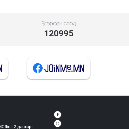
Өнгөрсөн сард
139610
MOffice 2 давхарт