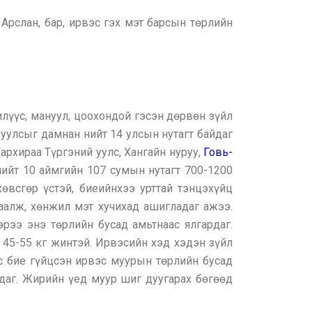
Арслан, бар, ирвэс гэх мэт барсын төрлийн
илүүс, мануул, цоохондой гэсэн дөрвөн зүйл
 уулсыг дамнан нийт 14 улсын нутагт байдаг
архираа Түргэний уулс, Хангайн нуруу,
Говь-
нийт 10 аймгийн 107 сумын нутагт 700-1200
өвсгөр үстэй, биеийнхээ урттай тэнцэхүйц
гаалж, хөнжил мэт хучихад ашигладаг ажээ.
рээ энэ төрлийн бусад амьтнаас ялгардаг.
ь 45-55 кг жинтэй. Ирвэсийн хэд хэдэн зүйл
ас бие гүйцсэн ирвэс муурын төрлийн бусад
рдаг. Жирийн үед муур шиг дуугарах бөгөөд