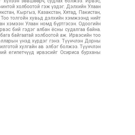
г хүлээн зөвшөөрч, судлах болжээ. Ирвэс,
рчинтой холбоотой гэж үздэг. Дэлхийн Улаан
стан, Кыргыз, Казакстан, Хятад, Пакистан,
э. Тоо толгойн хувьд дэлхийн хэмжээнд нийт
тан хэмээн Улаан номд бүртгэсэн. Одоогийн
ирвэс бий гэдэг албан ёсны судалгаа байна.
 бага байгаатай холбоотой аж. Ирвэсийн тоо
долларын үнэд хүрдэг гэнэ. Түүнчлэн Дорны
рилготой хулгайн ав элбэг болжээ. Түүнчлэн
ний египетчүүд ирвэсийг Осириса бурханы