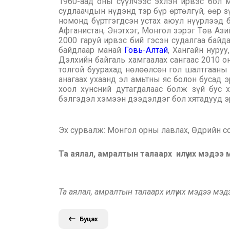
1960-аад оны сүүлчээс эхлэн ирвэс бол м
судлаачдын нүдэнд тэр бүр өртөлгүй, өөр з
номонд бүртгэгдсэн устах аюул нүүрлээд б
Афганистан, Энэтхэг, Монгол зэрэг Төв Ази
2000 гаруй ирвэс бий гэсэн судалгаа байд
байдлаар манай
Говь-Алтай
, Хангайн нуруу
Дэлхийн байгаль хамгаалах сангаас 2010 он
толгой буурахад нөлөөлсөн гол шалтгааны 
анагаах ухаанд эл амьтны яс болон бусад э
хоол хүнсний дутагдалаас болж зүй бус 
бэлгэдэл хэмээн дээдэлдэг бол хятадууд эр
Эх сурвалж: Монгол орны лавлах, Өдрийн с
Та аялал, амралтын талаарх илүү их мэдээ
Та аялал, амралтын талаарх илүү их мэдээ мэ
Буцах