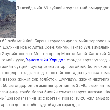
Дэлхийд нийт 69 зүйлийн зэрлэг мий амьдардаг. 
 62 зүйл мий бий. Барсын төрлөөс ирвэс, мийн төрлөөс ш
 Дэлхийд ирвэс Алтай, Соён, Хангай, Тэнгэр уул, Гималайн
н 2 хувийг эзэлнэ. Монгол оронд Монгол Алтай, Ханхөхий, Х
 говийн уулс,
Хөвсгөлийн Хорьдол
сарьдаг зэрэг уулсад 
Биеийн бүтцийн хувьд жижгэвтэр толгойтой, богинохон х
 тэнцвэрээ хадгалахад хэрэгтэйгээс гадна зулзагаа хам
й дээрээ жижиг хар толботой. Дугуйдуу, жижиг чихтэйгээ
, 60 см өндөртэй эл амьтны эрэгчин нь 35-40, эмэгчин н
аалан өнгө, толбо болон биеийн хэмжээгээрээ ялгарна. Н
 нь “цэвэрлэгээ”-нд их хэрэгтэй. Ирвэс 18-20 жил амьда
 арьсан дээрх толбо нүдтэй адил харагддаг.