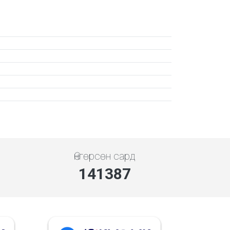
Өнгөрсөн сард
141387