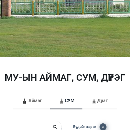
МУ-ЫН АЙМАГ, СУМ, ДҮҮРЭГ
Аймаг
СУМ
Дүүрэг
Бүгдийг харах