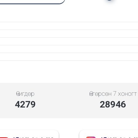
Өчигдөр
Өнгөрсөн 7 хоногт
4279
28946