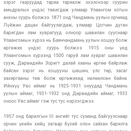
зэрэг газруудад тариа тариалж эхэлснээр суурин
амьдралын үндэс тавигдаж улмаар Улаангом хотын
анхны суурь болжээ. 1871 онд Чандмань уулын орчимд
Лүйжин дацан байгуулагдаж, улмаар Цогчин дуган
баригдан лам хуврагууд олноор шавилан сууснаар
Улаангомын хүрээ нь Баянчандмань уулын хошуу болж
өргөжих үндэс суурь болжээ. 1915 оны үед
Улаангомын хүрээнд 1500 гаруй лам хувраг шавилан
сууж, Дөрвөдийн Зоригт далай хааны өргөө байрлаж
байсан зэрэг нь хошууны шашин, улс төр, засаг
захиргааны төв болж өргөжихөд нөлөөлсөн байна.
Ийнхүү Увс аймаг нь 1925-1931 онуудад Чандмань
уулын аймаг, 1931-1932 онд Дөрвөдийн аймаг, 1933
оноос Увс аймаг гэж тус тус нэрлэгджээ.
1957 онд барилгын III ангийг тус суманд байгуулснаар
орчин үеийн хийц загвар бүхий олон сайхан барилга