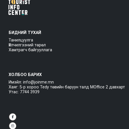
БИДНИЙ ТУХАЙ
Танилцуулга
Үйлчилгээний төрөл
Хамтрагч байгууллага
ХОЛБОО БАРИХ
Имэйл: info@joinme.mn
Хаяг: 5-р хороо Tedy төвийн баруун талд MOffice 2 давхарт
Утас: 7744 3939