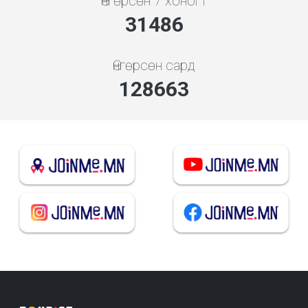
Өнгөрсөн 7 хоногт
33735
Өнгөрсөн сард
137853