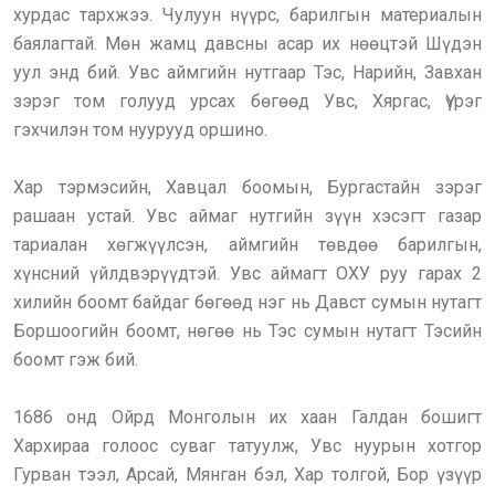
хурдас тархжээ. Чулуун нүүрс, барилгын материалын
баялагтай. Мөн жамц давсны асар их нөөцтэй Шүдэн
уул энд бий. Увс аймгийн нутгаар Тэс, Нарийн, Завхан
зэрэг том голууд урсах бөгөөд Увс, Хяргас, Үүрэг
гэхчилэн том нуурууд оршино.
Хар тэрмэсийн, Хавцал боомын, Бургастайн зэрэг
рашаан устай. Увс аймаг нутгийн зүүн хэсэгт газар
тариалан хөгжүүлсэн, аймгийн төвдөө барилгын,
хүнсний үйлдвэрүүдтэй. Увс аймагт ОХУ руу гарах 2
хилийн боомт байдаг бөгөөд нэг нь Давст сумын нутагт
Боршоогийн боомт, нөгөө нь Тэс сумын нутагт Тэсийн
боомт гэж бий.
1686 онд Ойрд Монголын их хаан Галдан бошигт
Хархираа голоос суваг татуулж, Увс нуурын хотгор
Гурван тээл, Арсай, Мянган бэл, Хар толгой, Бор үзүүр