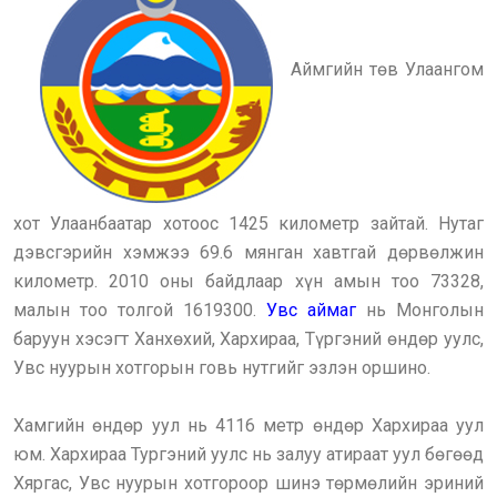
Аймгийн төв Улаангом
хот Улаанбаатар хотоос 1425 километр зайтай. Нутаг
дэвсгэрийн хэмжээ 69.6 мянган хавтгай дөрвөлжин
километр. 2010 оны байдлаар хүн амын тоо 73328,
малын тоо толгой 1619300.
Увс аймаг
нь Монголын
баруун хэсэгт Ханхөхий, Хархираа, Түргэний өндөр уулс,
Увс нуурын хотгорын говь нутгийг эзлэн оршино.
Хамгийн өндөр уул нь 4116 метр өндөр Хархираа уул
юм. Хархираа Тургэний уулс нь залуу атираат уул бөгөөд
Хяргас, Увс нуурын хотгороор шинэ төрмөлийн эриний