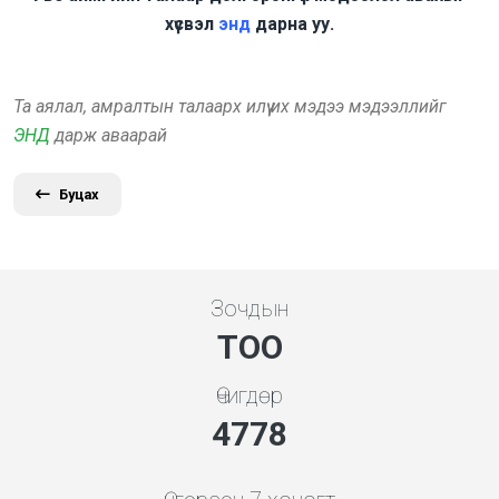
хүсвэл
энд
дарна уу.
Та аялал, амралтын талаарх илүү их мэдээ мэдээллийг
ЭНД
дарж аваарай
Буцах
Зочдын
ТОО
Өчигдөр
5119