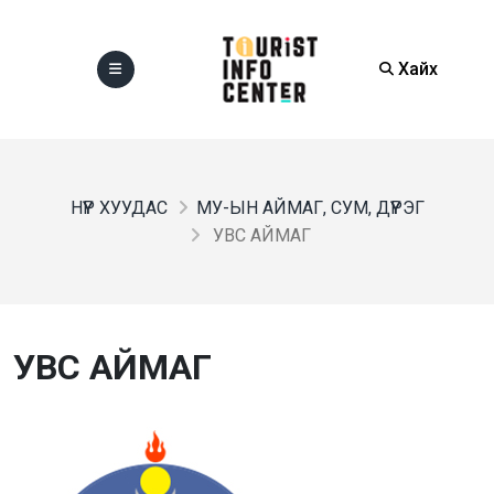
Хайх
НҮҮР ХУУДАС
МУ-ЫН АЙМАГ, СУМ, ДҮҮРЭГ
УВС АЙМАГ
УВС АЙМАГ