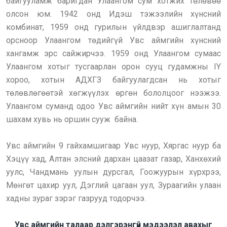
байгууламж баригдан Улаангом сум хотжих төлөвөө
олсон юм. 1942 онд Идэш тэжээлийн хүнсний
комбинат, 1959 онд гурилын үйлдвэр ашиглалтанд
орсноор Улаангом төдийгүй Увс аймгийн хүнсний
хангамж эрс сайжирчээ. 1959 онд Улаангом сумаас
Улаангом хотыг тусгаарлан орон сууц гудамжны IY
хороо, хотын АДХГЗ байгуулагдсан нь хотыг
төлөвлөгөөтэй хөгжүүлэх өргөн бололцоог нээжээ.
Улаангом суманд одоо Увс аймгийн нийт хүн амын 30
шахам хувь нь оршин сууж байна.
Увс аймгийн 9 гайхамшигаар Увс нуур, Хяргас нуур ба
Хэцүү хад, Алтан элсний дархан цаазат газар, Ханхөхий
уулс, Чандмань уулын дурсгал, Гоожуурын хүрхрээ,
Мөнгөт цахир уул, Дэглий цагаан уул, Зураагийн улаан
хадны зураг зэрэг газрууд тодорчээ.
Увс аймгийн талаар дэлгэрэнгүй мэдээлэл авахыг