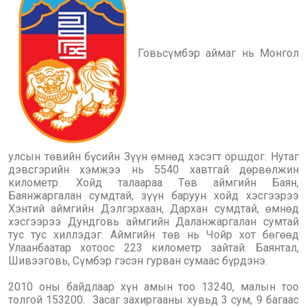
Говьсүмбэр аймаг нь Монгол
улсын төвийн бүсийн Зүүн өмнөд хэсэгт оршдог. Нутаг
дэвсгэрийн хэмжээ нь 5540 хавтгай дөрвөлжин
километр. Хойд талаараа Төв аймгийн Баян,
Баянжаргалан сумдтай, зүүн баруун хойд хэсгээрээ
Хэнтий аймгийн Дэлгэрхаан, Дархан сумдтай, өмнөд
хэсгээрээ Дундговь аймгийн Даланжаргалан сумтай
тус тус хиллэдэг. Аймгийн төв нь Чойр хот бөгөөд
Улаанбаатар хотоос 223 километр зайтай. Баянтал,
Шивээговь, Сүмбэр гэсэн гурван сумаас бүрдэнэ.
2010 оны байдлаар хүн амын тоо 13240, малын тоо
толгой 153200. Засаг захиргааны хувьд 3 сум, 9 багаас