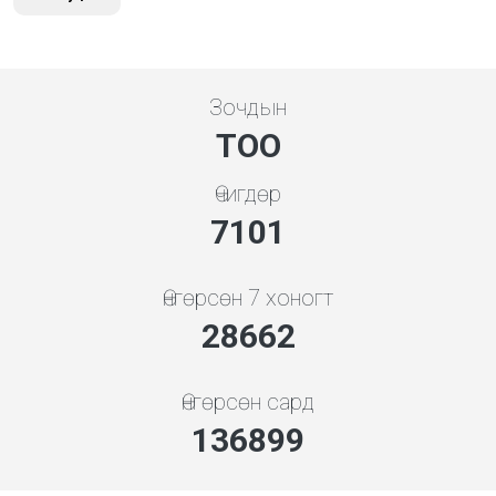
Зочдын
ТОО
Өчигдөр
7608
Өнгөрсөн 7 хоногт
30709
Өнгөрсөн сард
146678