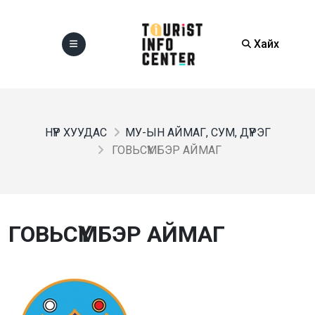
Хайх
НҮҮР ХУУДАС
МУ-ЫН АЙМАГ, СУМ, ДҮҮРЭГ
ГОВЬСҮМБЭР АЙМАГ
ГОВЬСҮМБЭР АЙМАГ