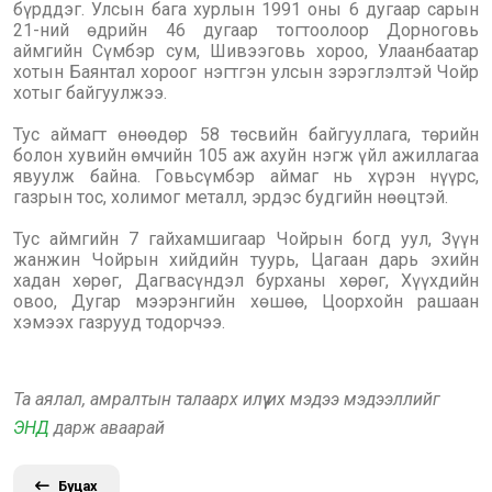
бүрддэг. Улсын бага хурлын 1991 оны 6 дугаар сарын
21-ний өдрийн 46 дугаар тогтоолоор Дорноговь
аймгийн Сүмбэр сум, Шивээговь хороо, Улаанбаатар
хотын Баянтал хороог нэгтгэн улсын зэрэглэлтэй Чойр
хотыг байгуулжээ.
Тус аймагт өнөөдөр 58 төсвийн байгууллага, төрийн
болон хувийн өмчийн 105 аж ахуйн нэгж үйл ажиллагаа
явуулж байна. Говьсүмбэр аймаг нь хүрэн нүүрс,
газрын тос, холимог металл, эрдэс будгийн нөөцтэй.
Тус аймгийн 7 гайхамшигаар Чойрын богд уул, Зүүн
жанжин Чойрын хийдийн туурь, Цагаан дарь эхийн
хадан хөрөг, Дагвасүндэл бурханы хөрөг, Хүүхдийн
овоо, Дугар мээрэнгийн хөшөө, Цоорхойн рашаан
хэмээх газрууд тодорчээ.
Та аялал, амралтын талаарх илүү их мэдээ мэдээллийг
ЭНД
дарж аваарай
Буцах