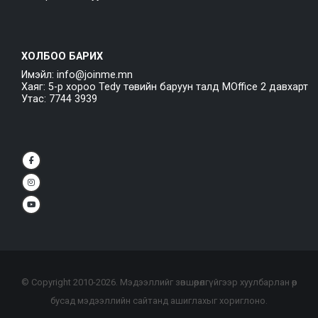
ХОЛБОО БАРИХ
Имэйл: info@joinme.mn
Хаяг: 5-р хороо Tedy төвийн баруун талд MOffice 2 давхарт
Утас: 7744 3939
© Copyright 2010-
2026
. Мэдээллийг зөвшөөрөлгүйгээр хуулбарлан өөр
бусад мэдээллийн сайтанд ашиглахыг хориглоно.