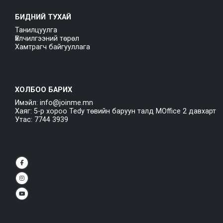
БИДНИЙ ТУХАЙ
Танилцуулга
Үйлчилгээний төрөл
Хамтрагч байгууллага
ХОЛБОО БАРИХ
Имэйл: info@joinme.mn
Хаяг: 5-р хороо Tedy төвийн баруун талд MOffice 2 давхарт
Утас: 7744 3939