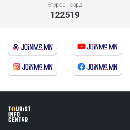
Өнгөрсөн сард
141368