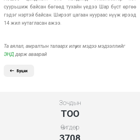
суурьшиж байсан бөгөөд тухайн үедээ Шар бүст өргөө
гэдэг нэртэй байсан. Ширээт цагаан нуураас нүүж ирээд
14 жил нутагласан ажээ.
Та аялал, амралтын талаарх илүү их мэдээ мэдээллийг
ЭНД
дарж аваарай
Буцах
Зочдын
ТОО
Өчигдөр
4136