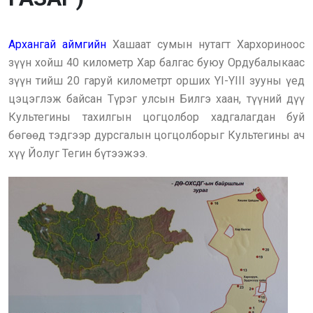
Архангай аймгийн
Хашаат сумын нутагт Хархориноос
зүүн хойш 40 километр Хар балгас буюу Ордубалыкаас
зүүн тийш 20 гаруй километрт орших YI-YIII зууны үед
цэцэглэж байсан Түрэг улсын Билгэ хаан, түүний дүү
Культегины тахилгын цогцолбор хадгалагдан буй
бөгөөд тэдгээр дурсгалын цогцолборыг Культегины ач
хүү Йолуг Тегин бүтээжээ.