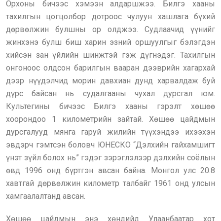
Орхоны бичээс хэмээн алдаршжээ. Билгэ хааны
тахилгын цогцолбор дотроос чулуун хашлага бүхий
дөрвөлжин булшны ор олджээ. Судлаачид үүнийг
жинхэнэ булш биш харин эзний оршуулгыг бэлэгдэн
хийсэн зан үйлийн шинжтэй гэж дүгнэдэг. Тахилгын
онгоноос олдсон барилгын вааран дээврийн хагархай
дээр нүүдэлчид морин давхиан дунд харвалдаж буй
дүрс байсан нь судалгааны чухал дурсгал юм.
Культегины бичээс Билгэ хааны гэрэлт хөшөө
хоорондоо 1 километрийн зайтай. Хөшөө цайдмын
дурсгалууд мянга гаруй жилийн түүхэндээ ихээхэн
эвдэрч гэмтсэн боловч ЮНЕСКО “Дэлхийн гайхамшигт
үнэт зүйл болох нь” гэдэг зэрэглэлээр дэлхийн соёлын
өвд 1996 онд бүртгэн авсан байна. Монгол улс 20.8
хавтгай дөрвөлжин километр талбайг 1961 онд улсын
хамгаалалтанд авсан.
Хөшөө цайдмын энэ хөндийд Улаанбаатар хот