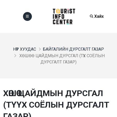
Хайх
НҮҮР ХУУДАС
БАЙГАЛИЙН ДУРСГАЛТ ГАЗАР
ХӨШӨӨ ЦАЙДМЫН ДУРСГАЛ (ТҮҮХ СОЁЛЫН
ДУРСГАЛТ ГАЗАР)
ХӨШӨӨ ЦАЙДМЫН ДУРСГАЛ
(ТҮҮХ СОЁЛЫН ДУРСГАЛТ
ГАЗАР)