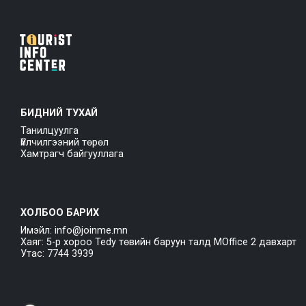
БИДНИЙ ТУХАЙ
Танилцуулга
Үйлчилгээний төрөл
Хамтрагч байгууллага
ХОЛБОО БАРИХ
Имэйл: info@joinme.mn
Хаяг: 5-р хороо Tedy төвийн баруун талд MOffice 2 давхарт
Утас: 7744 3939