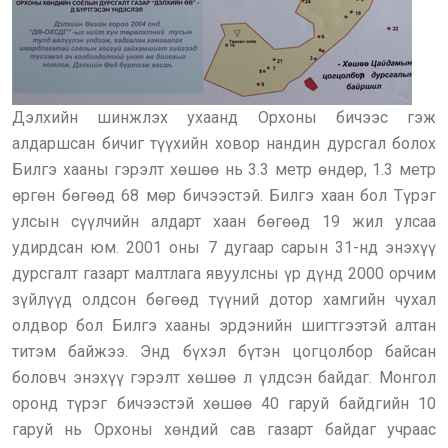
Дэлхийн шинжлэх ухаанд Орхоны бичээс гэж
алдаршсан бичиг түүхийн ховор нандин дурсгал болох
Билгэ хааны гэрэлт хөшөө нь 3.3 метр өндөр, 1.3 метр
өргөн бөгөөд 68 мөр бичээстэй. Билгэ хаан бол Түрэг
улсын сүүлчийн алдарт хаан бөгөөд 19 жил улсаа
удирдсан юм. 2001 оны 7 дугаар сарын 31-нд энэхүү
дурсгалт газарт малтлага явуулсны үр дүнд 2000 орчим
зүйлүүд олдсон бөгөөд түүний дотор хамгийн чухал
олдвор бол Билгэ хааны эрдэнийн шигтгээтэй алтан
титэм байжээ. Энд бүхэл бүтэн цогцолбор байсан
боловч энэхүү гэрэлт хөшөө л үлдсэн байдаг. Монгол
оронд түрэг бичээстэй хөшөө 40 гаруй байдгийн 10
гаруй нь Орхоны хөндий сав газарт байдаг учраас