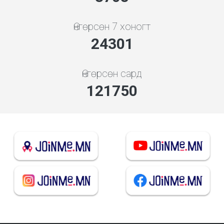
Өнгөрсөн 7 хоногт
27105
Өнгөрсөн сард
135798