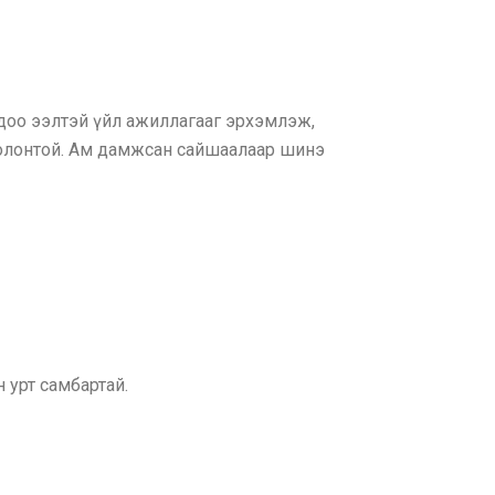
доо ээлтэй үйл ажиллагааг эрхэмлэж,
 олонтой. Ам дамжсан сайшаалаар шинэ
 урт самбартай.