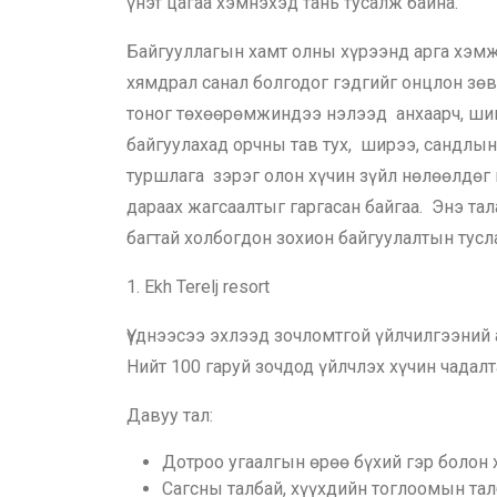
үнэт цагаа хэмнэхэд тань тусалж байна.
Байгууллагын хамт олны хүрээнд арга хэмж
хямдрал санал болгодог гэдгийг онцлон зөв
тоног төхөөрөмжиндээ нэлээд анхаарч, шинэ
байгуулахад орчны тав тух, ширээ, сандлын 
туршлага зэрэг олон хүчин зүйл нөлөөлдөг 
дараах жагсаалтыг гаргасан байгаа. Энэ та
багтай холбогдон зохион байгуулалтын тусл
1. Ekh Terelj resort
Үүднээсээ эхлээд зочломтгой үйлчилгээний 
Нийт 100 гаруй зочдод үйлчлэх хүчин чадалт
Давуу тал:
Дотроо угаалгын өрөө бүхий гэр болон 
Сагсны талбай, хүүхдийн тоглоомын тал