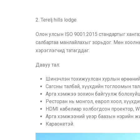
2. Terelj hills lodge
Олон улсын ISO 9001:2015 стандартыг ханг
салбартаа манлайлахыг зорьдог. Мөн хоолн
хэрэглэгчид татагддаг.
Давуу тал:
Шинэчлэн тохижуулсан хурлын өрөөний 
Сагсны талбай, хүүхдийн тоглоомын тал
Арга хэмжээ зохион байгуулж болохуйц 
Ресторан нь монгол, европ хоол, хүүхд
HDMI кабелиар холбогдсон проектор, Wif
Арга хэмжээний үеэр баазын нэрийн жи
Караокетэй.