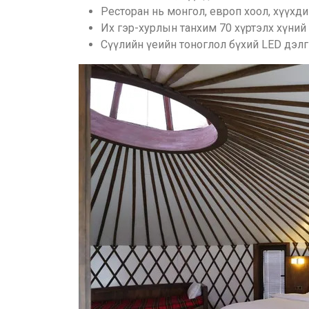
Ресторан нь монгол, европ хоол, хүүхд
Их гэр-хурлын танхим 70 хүртэлх хүний
Сүүлийн үеийн тоноглол бүхий LED дэлгэ