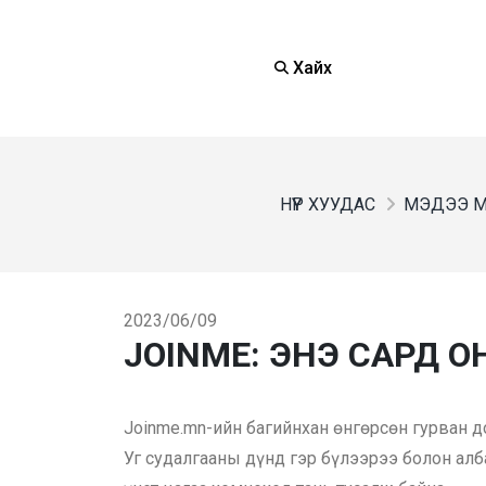
Хайх
НҮҮР ХУУДАС
МЭДЭЭ 
2023/06/09
JOINME: ЭНЭ САРД 
Joinme.mn-ийн багийнхан өнгөрсөн гурван д
Уг судалгааны дүнд гэр бүлээрээ болон ал