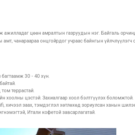
аж ажилладаг цөөн амралтын газруудын нэг. Байгаль орчин
ы амт, чанараараа онцгойрдог учраас байнгын үйлчлүүлэгч
багтаамж 30 - 40 хүн.
байтай.
том террастай.
ийн хоолны цэстэй. Захиалгаар хоол бэлтгүүлэх боломжтой.
i, хичээл заах, тэмдэглэл хөтлөхөд зориулсан ханын шилэн
гнэмэгтэй, Итали кофетой завсарлагатай.