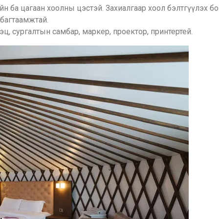
ийн ба цагаан хоолны цэстэй. Захиалгаар хоол бэлтгүүлэх б
 багтаамжтай.
ц, сургалтын самбар, маркер, проектор, принтертей.