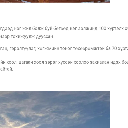
гдээд нэг жил болж буй бөгөөд нэг ээлжинд 100 хүртэлх хү
нээр тохижуулж дууссан.
гэц, гэрэлтүүлэг, хөгжмийн тоног төхөөрөмжтэй ба 70 хүрт
йн хоол, цагаан хоол зэрэг хүссэн хоолоо захиалан идэх б
айтай.