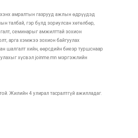
 ихэнх амралтын газрууд ажлын өдрүүдэд
ын талбай, гэр бүлд зориулсан хөтөлбөр,
ргалт, семинарыг амжилттай зохион
олт, арга хэмжээ зохион байгуулах
зан шалгалт хийн, өөрсдийн биеэр туршснаар
руулахыг хүсвэл joinme.mn мэргэжлийн
той. Жилийн 4 улирал тасралтгүй ажилладаг.