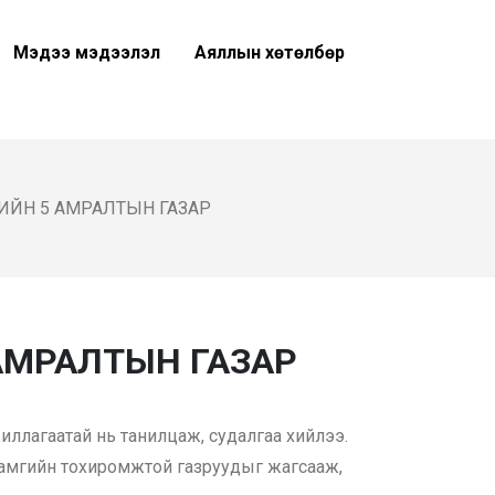
Мэдээ мэдээлэл
Аяллын хөтөлбөр
ИЙН 5 АМРАЛТЫН ГАЗАР
АМРАЛТЫН ГАЗАР
ллагаатай нь танилцаж, судалгаа хийлээ.
 хамгийн тохиромжтой газруудыг жагсааж,