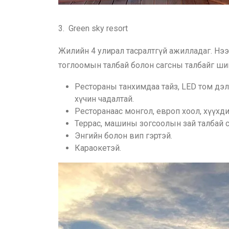
3. Green sky resort
Жилийн 4 улирал тасралтгүй ажилладаг. Нээ
тоглоомын талбай болон сагсны талбайг ши
Рестораны танхимдаа тайз, LED том дэл
хүчин чадалтай.
Ресторанаас монгол, европ хоол, хүүхди
Террас, машины зогсоолын зай талбай с
Энгийн болон вип гэртэй.
Караокетэй.