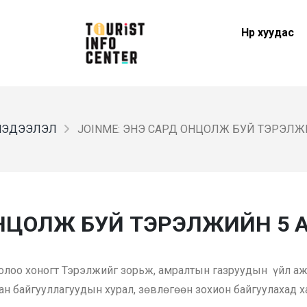
Нүүр хуудас
МЭДЭЭЛЭЛ
JOINME: ЭНЭ САРД ОНЦОЛЖ БУЙ ТЭРЭЛЖ
ОНЦОЛЖ БУЙ ТЭРЭЛЖИЙН 5 
олоо хоногт Тэрэлжийг зорьж, амралтын газруудын үйл ажи
бан байгууллагуудын хурал, зөвлөгөөн зохион байгуулахад