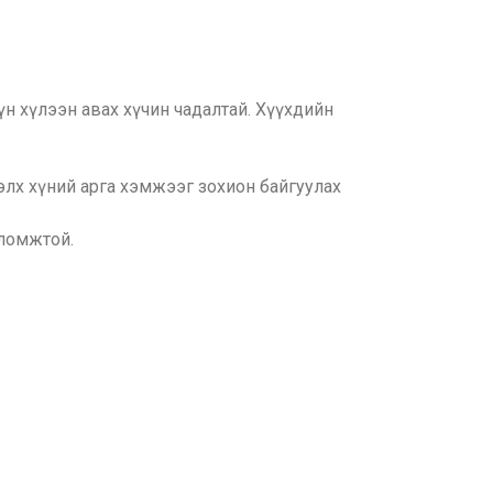
н хүлээн авах хүчин чадалтай. Хүүхдийн
элх хүний арга хэмжээг зохион байгуулах
оломжтой.