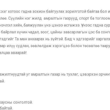
ээг хотоос гадна зохион байгуулах зорилготой байгаа бол
лөе. Сүүлийн нэг жилд амралтын газрууд, спорт ба тоглоом
члэл хийн, баяжуулан үнэ цэнээ өсгөжээ. Үүнээс гадна су
байрлал хүчин чадал, зоог, цайны завсарлагын цэс ба сонг
гэдгийг Та мөн анхаарах нь зүйтэй. Бид ч эдгээрийг харгал
лаар илүү судлан, зөвлөлдөж хэрэгцээ болон төсөвтөө таа
алцаа аваарай!
ажилтнуудтай уг амралтын газар нь тухлаг, цэвэрхэн орчин
ай.
хаусны сонголтой.
байтай.