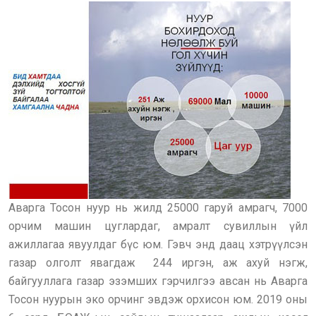
Аварга Тосон нуур нь жилд 25000 гаруй амрагч, 7000
орчим машин цуглардаг, амралт сувиллын үйл
ажиллагаа явуулдаг бүс юм. Гэвч энд даац хэтрүүлсэн
газар олголт явагдаж 244 иргэн, аж ахуй нэгж,
байгууллага газар эзэмших гэрчилгээ авсан нь Аварга
Тосон нуурын эко орчинг эвдэж орхисон юм. 2019 оны