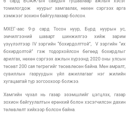
6 сард БОАЖ-ын сайдын тушаалаар ажлын хэсэг
томилогдож нуурыг хамгаалах, нөхөн сэргээх арга
хэмжээг зохион байгуулахаар болсон.
МХЕГ-аас 9-р сард Тосон нуур, Бүрд нуурын ус,
эмчилгээний шаварт шинжилгээ хийж зарим
үзүүлэлтээр IV зэргийн “бохирдолттой”, V зэргийн “их
бохирдолтой” гэж тодорхойлсон бөгөөд бохирдлыг
арилгах, нөхөн сэргээх ажлын хүрээнд 2020 оны улсын
төсөвт 200 сая төгрөгийг төсөвлөсөн байна. Мөн амралт,
сувиллын газруудын үйл ажиллагааг нэг жилийн
хугацаатай түр зогсоохоор болжээ.
Хамгийн чухал нь газар эзэмшлийг цэгцлэх, газар
зохион байгуулалтын ерөнхий болон хэсэгчилсэн дахин
төлөвлөлт хийхээр болсон байна.