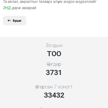
Та аялал, амралтын талаарх илүү их мэдээ мэдээллийг
ЭНД
дарж аваарай
Буцах
Зочдын
ТОО
Өчигдөр
3998
Өнгөрсөн 7 хоногт
35820