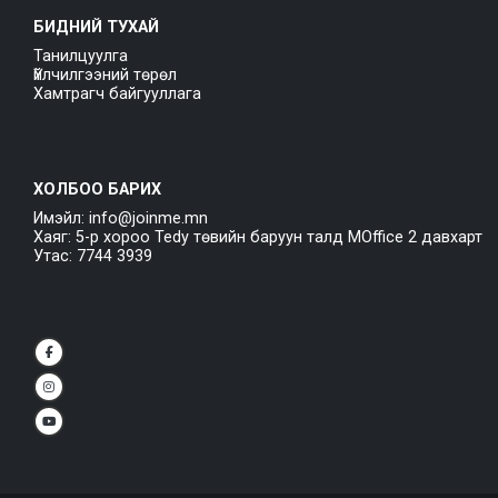
БИДНИЙ ТУХАЙ
Танилцуулга
Үйлчилгээний төрөл
Хамтрагч байгууллага
ХОЛБОО БАРИХ
Имэйл: info@joinme.mn
Хаяг: 5-р хороо Tedy төвийн баруун талд MOffice 2 давхарт
Утас: 7744 3939