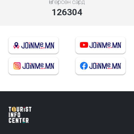
Өнгөрсөн сард
135326