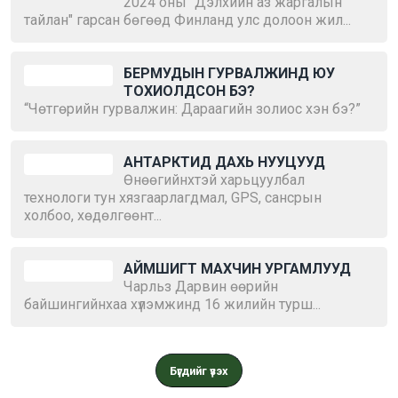
2024 оны "Дэлхийн аз жаргалын
тайлан" гарсан бөгөөд Финланд улс долоон жил...
БЕРМУДЫН ГУРВАЛЖИНД ЮУ
ТОХИОЛДСОН БЭ?
“Чөтгөрийн гурвалжин: Дараагийн золиос хэн бэ?”
АНТАРКТИД ДАХЬ НУУЦУУД
Өнөөгийнхтэй харьцуулбал
технологи тун хязгаарлагдмал, GPS, сансрын
холбоо, хөдөлгөөнт...
АЙМШИГТ МАХЧИН УРГАМЛУУД
Чарльз Дарвин өөрийн
байшингийнхаа хүлэмжинд 16 жилийн турш...
Бүгдийг үзэх