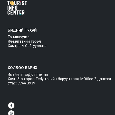
БИДНИЙ ТУХАЙ
Танилцуулга
Үйлчилгээний төрөл
Хамтрагч байгууллага
ХОЛБОО БАРИХ
Имэйл: info@joinme.mn
Хаяг: 5-р хороо Tedy төвийн баруун талд MOffice 2 давхарт
Утас: 7744 3939