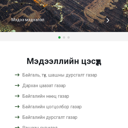
Мэдээ мэдээлэл
Мэдээллийн цэсүүд
Байгаль, түүх, шашны дурсгалт газар
Дархан цаазат газар
Байгалийн нөөц газар
Байгалийн цогцолбор газар
Байгалийн дурсгалт газар
Рашаан сувилал