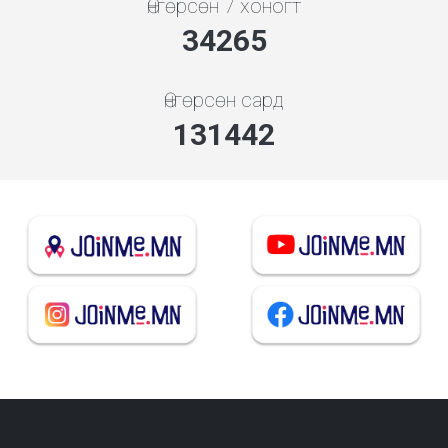
Өнгөрсөн 7 хоногт
36713
Өнгөрсөн сард
140831