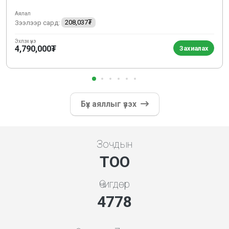
Аялал
Зээлээр сард:
208,037₮
Эхлэх үнэ
4,790,000₮
Захиалах
Бүх аяллыг үзэх
Зочдын
ТОО
Өчигдөр
5119