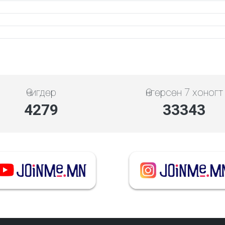
Өчигдөр
Өнгөрсөн 7 хоногт
4279
33343