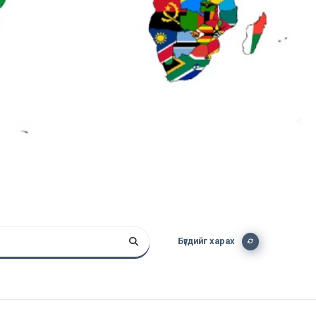
Бүгдийг харах