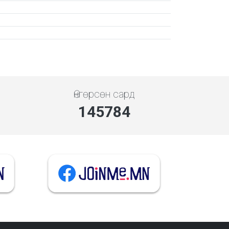
Өнгөрсөн сард
145784