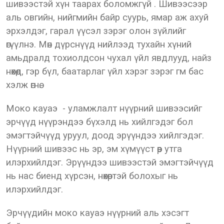
шивээстэй хүн таарах боломжгүй . Шивээсээр
аль овгийн, нийгмийн байр суурь, ямар аж ахуй
эрхэлдэг, гарал үүсэл зэрэг олон зүйлийг
өгүүлнэ. Мөн дүрснүүд нийлээд тухайн хүний
амьдралд тохиолдсон чухал үйл явдлууд, найз
нөхөд, гэр бүл, баатарлаг үйл хэрэг зэрэг гм бас
хэлж өгнө.
Моко кауаэ - уламжлалт нүүрний шивээсийг
эрчүүд нүүрэндээ бүхэлд нь хийлгэдэг бол
эмэгтэйчүүд уруул, доод эрүүндээ хийлгэдэг.
Нүүрний шивээс нь эр, эм хүмүүст өөр утга
илэрхийлдэг. Эрүүндээ шивээстэй эмэгтэйчүүд
нь нас биенд хүрсэн, нөхөртэй болохыг нь
илэрхийлдэг.
Эрчүүдийн моко кауаэ нүүрний аль хэсэгт