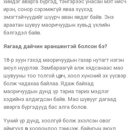
хийдэг аварга бүргэд, тэнгэрээс унасан мэт нисч
ирэн, сонор сэрэмжгүй яваа хүүхэд
эмэгтэйчүүдийг шүүрч аван явдаг байв. Энэ
араатан шувуу маоричуудын хувьд үхлийн
бэлгэдэл байв.
Яагаад дайчин араншинтэй болсон бэ?
18-р зуун гэхэд маоричуудын газар нутагт нэгэн
аюул нүүрлэв. Замбараагүй алж хядсанаас мао
шувууны тоо толгой цөөрч, хоол хүнсний эх үүсвэр
болж чадахаа байлаа. Ядаж байхад
маоричуудын дунд үр тариа тарих мэдлэг
хэдийнэ алдагдсан байв. Мао шувууг дагаад
аварга бүргэдүүд бас алга болов.
Үүний үр дүнд, хоолгүй болж эхэлсэн овог
аймгууд өөр хоорондоо тэмцэж, байнгын аюул