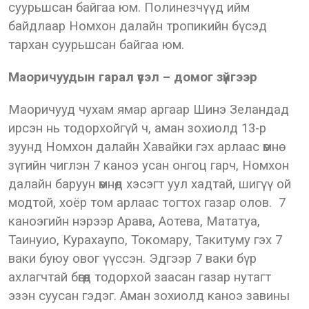
суурьшсан байгаа юм. Полинезчүүд ийм
байдлаар Номхон далайн тропикийн бүсэд
тархан суурьшсан байгаа юм.
Маоричуудын гарал үүсэл – домог зүйгээр
Маоричууд чухам ямар аргаар Шинэ Зеландад
ирсэн нь тодорхойгүй ч, аман зохиолд 13-р
зуунд Номхон далайн Хавайки гэх арлаас өмнө
зүгийн чиглэн 7 каноэ усан онгоц гарч, Номхон
далайн баруун өмнөд хэсэгт уул хадтай, шигүү ой
модтой, хоёр том арлаас тогтох газар олов. 7
каноэгийн нэрээр Арава, Аотева, Мататуа,
Таинуио, Курахаупо, Токомару, Такитуму гэх 7
ваки буюу овог үүссэн. Эдгээр 7 ваки бүр
ахлагчтай бөгөөд тодорхой заасан газар нутагт
эзэн суусан гэдэг. Аман зохиолд каноэ завины