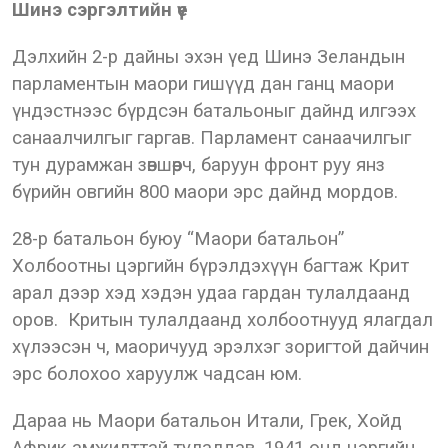
Шинэ сэргэлтийн үе
Дэлхийн 2-р дайны эхэн үед Шинэ Зеландын
парламентын маори гишүүд дан ганц маори
үндэстнээс бүрдсэн батальоныг дайнд илгээх
санаалчилгыг гаргав. Парламент санаачилгыг
тун дурамжан зөвшөөрч, баруун фронт руу янз
бүрийн овгийн 800 маори эрс дайнд мордов.
28-р батальон буюу “Маори батальон”
Холбоотны цэргийн бүрэлдэхүүн багтаж Крит
арал дээр хэд хэдэн удаа гардан тулалдаанд
оров. Критын тулалдаанд холбоотнууд ялагдал
хүлээсэн ч, маоричууд эрэлхэг зоригтой дайчин
эрс болохоо харуулж чадсан юм.
Дараа нь Маори батальон Итали, Грек, Хойд