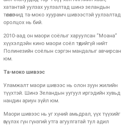
хатантай уулзах уулзалтад шинэ зеландын
төлөөлөгчид та-моко хуурамч шивээстэй уулзалтад
оролцох нь бий.
2010-аад он маори соёлыг харуулсан “Моана”
хүүхэлдэйн кино маори соёл төдийгүй нийт
Полинезийн соёлын сэргэн мандалыг авчирсан
юм.
Та-моко шивээс
Уламжалт маори шивээс нь олон зуун жилийн
түүхтэй. Шинэ Зеландын уугуул иргэдийн хувьд
нандин ариун зүйл юм.
Маори шивээс нь уг хүний амьдрал, үүх түүхийг
өгүүлэх гүн гүнзгий утга агуулгатай тул адил