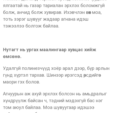
ялгаатай нь газар тариалан эрхлэх боломжгүй
болж, анчид болж хувирав. Ихэвчлэн өнөөх моа,
тоть зэрэг шувууг жадаар агнана идэш
тэжээлээ болгож байлаа.
Нутагт нь ургах маалингаар хувцас хийж
өмсөнө.
Удалгүй полинезчүүд хоёр арал дээр, бүр арлын
гүнд хүртэл тархав. Шинээр ирэгсэд өөрсдийгөө
маори гэх болов.
Агнуурын аж ахуй эрхлэх болсон нь амьдралыг
хүндрүүлж байсан ч, тэдний мэдэхгүй бас нэг
том аюул байлаа. Моа шувуугаар идэшээ