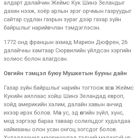
алдарт далайчин Жеймс Кук Шинэ Зеландыг
дахин нээж, хоёр арлын эрэг орчмын газруудыг
сайтар судлан газрын зураг дээр газар зүйн
байршлыг нарийвчлан тэмдэглэсэн.
1772 онд францын ахмад Марион Дюфрен, 26
далайчны хамтаар Сюрвилийн үйлдсэн хэргийн
золиос болон алагдсан.
Овгийн тэмцэл буюу Мушкетын бууны дайн
Газар зүйн байршлыг нарийн тогтоож өгсөн Жеймс
Кукийн аяллаас хойш Шинэ Зеландад европ,
хойд америкийн халим, далайн хавын анчид
ихээр ирэх болов. Мөн ус, эд өлгийн зүйл, хүнс,
мод зэргээр бараа таваар солилцдог худалдаа
наймааны олон усан онгоц зогсдог болов.
Худалдаачид маоричуудад тэдний мэдэхгүй үр