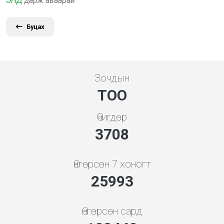
ЭНД
дарж аваарай
Буцах
Зочдын
ТОО
Өчигдөр
4279
Өнгөрсөн 7 хоногт
29992
Өнгөрсөн сард