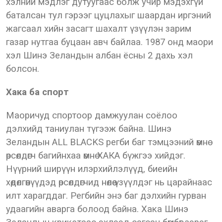
хэлний мэдлэг дутуугаас болж учир мэдэхгүй
баталсан тул гэрээг цуцлахыг шаардан иргэний
жагсаал хийн засагт шахалт үзүүлэн зарим
газар нутгаа буцаан авч байлаа. 1987 онд маори
хэл Шинэ Зеландын албан ёсны 2 дахь хэл
болсон.
Хака ба спорт
Маоричуд спортоор дамжуулан соёлоо
дэлхийд таниулан түгээж байна. Шинэ
Зеландын ALL BLACKS регби баг тэмцээний өмнө
өрсөлдөгч багийнхаа өмнө ХАКА бүжгээ хийдэг.
Нүүрний ширүүн илэрхийлэлүүд, биеийн
хөдөлгөөнүүдэд өрсөлдөгчид нөлөө үзүүлдэг нь царайнаас
илт харагддаг. Регбийн энэ баг дэлхийн гурван
удаагийн аварга болоод байна. Хака Шинэ