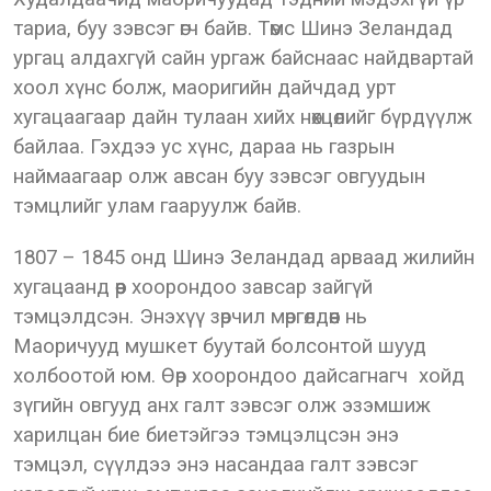
тариа, буу зэвсэг өгч байв. Төмс Шинэ Зеландад
ургац алдахгүй сайн ургаж байснаас найдвартай
хоол хүнс болж, маоригийн дайчдад урт
хугацаагаар дайн тулаан хийх нөхцөлийг бүрдүүлж
байлаа. Гэхдээ ус хүнс, дараа нь газрын
наймаагаар олж авсан буу зэвсэг овгуудын
тэмцлийг улам гааруулж байв.
1807 – 1845 онд Шинэ Зеландад арваад жилийн
хугацаанд өөр хоорондоо завсар зайгүй
тэмцэлдсэн. Энэхүү зөрчил мөргөлдөөн нь
Маоричууд мушкет буутай болсонтой шууд
холбоотой юм. Өөр хоорондоо дайсагнагч хойд
зүгийн овгууд анх галт зэвсэг олж эзэмшиж
харилцан бие биетэйгээ тэмцэлцсэн энэ
тэмцэл, сүүлдээ энэ насандаа галт зэвсэг