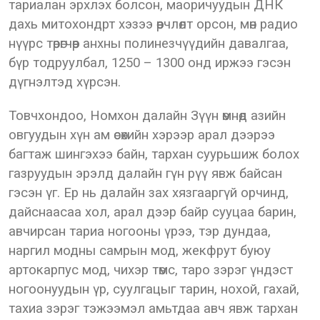
тариалан эрхлэх болсон, маоричуудын ДНК
дахь митохондрт хэзээ өөрчлөлт орсон, мөн радио
нүүрс төрөгчөөр анхны полинезчүүдийн давалгаа,
бүр тодруулбал, 1250 – 1300 онд иржээ гэсэн
дүгнэлтэд хүрсэн.
Товчхондоо, Номхон далайн Зүүн өмнөд азийн
овгуудын хүн ам өсөхийн хэрээр арал дээрээ
багтаж шингэхээ байн, тархан суурьшиж болох
газруудын эрэлд далайн гүн рүү явж байсан
гэсэн үг. Ер нь далайн зах хязгааргүй орчинд,
дайснаасаа хол, арал дээр байр сууцаа барин,
авчирсан тариа ногооны үрээ, тэр дундаа,
наргил модны самрын мод, жекфрут буюу
артокарпус мод, чихэр төмс, таро зэрэг үндэст
ногоонуудын үр, суулгацыг тарин, нохой, гахай,
тахиа зэрэг тэжээмэл амьтдаа авч явж тархан