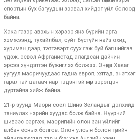
Зеландын крикетаас эхлээд сагсан бөмбөг зэрэг
спортын бүх багуудын заавал хийдэг үйл болоод
байна.
Хака газар авахын хэрээр янз бүрийн арга
хэмжээнд, тухайлбал, сүйт бүсгүйн найз охид
хуриман дээр, тэтгэвэрт суух гэж буй багшийгаа
үдэж, эсвэл Афрганистад алагдсан дайчин
эрсээ хүндэтгэн бүжиглэх болжээ. Өнөөдөр Хакаг
уугуул маоричуудаас гадна европ, хятад, энэтхэг
гаралтай цагаач нар тэдэнтэй мөр зэрэгцэн
дуртайяа хийж байна.
21-р зуунд Маори соёл Шинэ Зеландыг дэлхийд
таниулах нэрийн хуудас болж байна. Нүүрний
шивээс сэргэж, маоригийн олон зан үйлийг
албан ёсных болгов. Олон улсын болон төрийн
айлчлалуудад тэр ч бүү хэл Английн хаан,