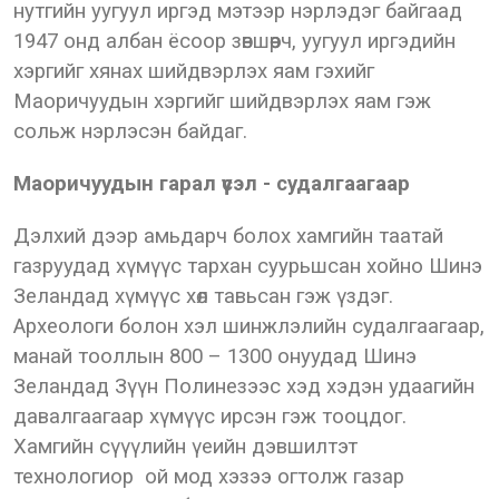
нутгийн уугуул иргэд мэтээр нэрлэдэг байгаад
1947 онд албан ёсоор зөвшөөрч, уугуул иргэдийн
хэргийг хянах шийдвэрлэх яам гэхийг
Маоричуудын хэргийг шийдвэрлэх яам гэж
сольж нэрлэсэн байдаг.
Маоричуудын гарал үүсэл - судалгаагаар
Дэлхий дээр амьдарч болох хамгийн таатай
газруудад хүмүүс тархан суурьшсан хойно Шинэ
Зеландад хүмүүс хөл тавьсан гэж үздэг.
Археологи болон хэл шинжлэлийн судалгаагаар,
манай тооллын 800 – 1300 онуудад Шинэ
Зеландад Зүүн Полинезээс хэд хэдэн удаагийн
давалгаагаар хүмүүс ирсэн гэж тооцдог.
Хамгийн сүүүлийн үеийн дэвшилтэт
технологиор ой мод хэзээ огтолж газар