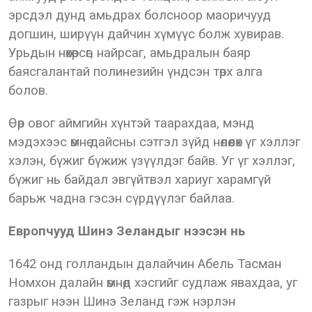
эрсдэл дунд амьдрах болсноор маоричууд
догшин, ширүүн дайчин хүмүүс болж хувирав.
Урьдын нөхөрсөг, найрсаг, амьдралын баяр
баясгалантай полинезийн үндсэн төрх алга
болов.
Өөр овог аймгийн хүнтэй таарахдаа, мэнд
мэдэхээс өмнө дайсны сэтгэл зүйд нөлөөлөх үг хэллэг
хэлэн, бүжиг бүжиж үзүүлдэг байв. Уг үг хэллэг,
бүжиг нь байдал эвгүйтвэл хариуг харамгүй
барьж чадна гэсэн сүрдүүлэг байлаа.
Европчууд Шинэ Зеландыг нээсэн нь
1642 онд голландын далайчин Абель Тасман
Номхон далайн өмнөд хэсгийг судлаж явахдаа, уг
газрыг нээн Шинэ Зеланд гэж нэрлэн