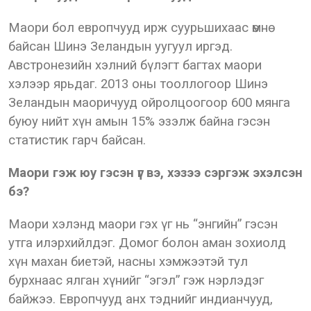
Маори бол европчууд ирж суурьшихаас өмнө
байсан Шинэ Зеландын уугуул иргэд.
Австронезийн хэлний бүлэгт багтах маори
хэлээр ярьдаг. 2013 оны тооллогоор Шинэ
Зеландын маоричууд ойролцоогоор 600 мянга
буюу нийт хүн амын 15% эзэлж байна гэсэн
статистик гарч байсан.
Маори гэж юу гэсэн үг вэ, хэзээ сэргэж эхэлсэн
бэ?
Маори хэлэнд маори гэх үг нь “энгийн” гэсэн
утга илэрхийлдэг. Домог болон аман зохиолд
хүн махан биетэй, насны хэмжээтэй тул
бурхнаас ялган хүнийг “эгэл” гэж нэрлэдэг
байжээ. Европчууд анх тэднийг индианчууд,