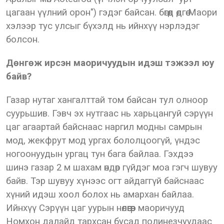
цагаан үүлний орон") гэдэг байсан. бөгөөд өдгөө Маори
хэлээр тус улсыг бүхэлд нь ийнхүү нэрлэдэг
болсон.
Дөнгөж ирсэн маоричуудын идэш тэжээл юу
байв?
Газар нутаг хангалттай том байсан тул олноор
суурьшив. Гэвч эх нутгаас нь харьцангуй сэрүүн
цаг агаартай байснаас наргил модны самрын
мод, жекфрут мод ургах бололцоогүй, үндэс
ногоонуудын ургац тун бага байлаа. Гэхдээ
шинэ газар 2 м шахам өндөр гүйдэг моа гэгч шувуу
байв. Тэр шувуу хүнээс огт айдаггүй байснаас
хүний идэш хоол болох нь амархан байлаа.
Ийнхүү Сэрүүн цаг уурын нөлөөгөөр маоричууд
Номхон далайд тархсан бусад полинезчуудаас