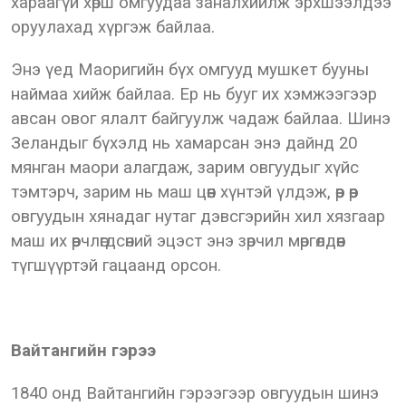
хараагүй хөрш омгуудаа заналхийлж эрхшээлдээ
оруулахад хүргэж байлаа.
Энэ үед Маоригийн бүх омгууд мушкет бууны
наймаа хийж байлаа. Ер нь бууг их хэмжээгээр
авсан овог ялалт байгуулж чадаж байлаа. Шинэ
Зеландыг бүхэлд нь хамарсан энэ дайнд 20
мянган маори алагдаж, зарим овгуудыг хүйс
тэмтэрч, зарим нь маш цөөн хүнтэй үлдэж, өөр өөр
овгуудын хянадаг нутаг дэвсгэрийн хил хязгаар
маш их өөрчлөгдсөний эцэст энэ зөрчил мөргөлдөөн
түгшүүртэй гацаанд орсон.
Вайтангийн гэрээ
1840 онд Вайтангийн гэрээгээр овгуудын шинэ