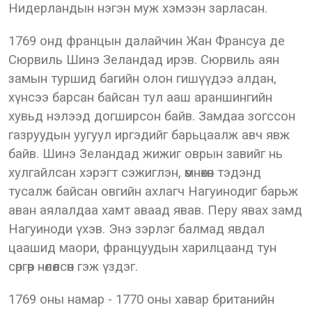
Нидерландын нэгэн муж хэмээн зарласан.
1769 онд францын далайчин Жан Франсуа де
Сюрвиль Шинэ Зеландад ирэв. Сюрвиль аян
замын туршид багийн олон гишүүдээ алдан,
хүнсээ барсан байсан тул ааш араншингийн
хувьд нэлээд догширсон байв. Замдаа зогссон
газруудын уугуул иргэдийг барьцаалж авч явж
байв. Шинэ Зеландад жижиг оврын завийг нь
хулгайлсан хэрэгт сэжиглэн, өмнөхөн тэдэнд
тусалж байсан овгийн ахлагч Нагуинодиг барьж
аван аялалдаа хамт аваад явав. Перу явах замд
Нагуиноди үхэв. Энэ зэрлэг балмад явдал
цаашид маори, француудын харилцаанд тун
сөргөөр нөлөөлсөн гэж үздэг.
1769 оны намар - 1770 оны хавар британийн