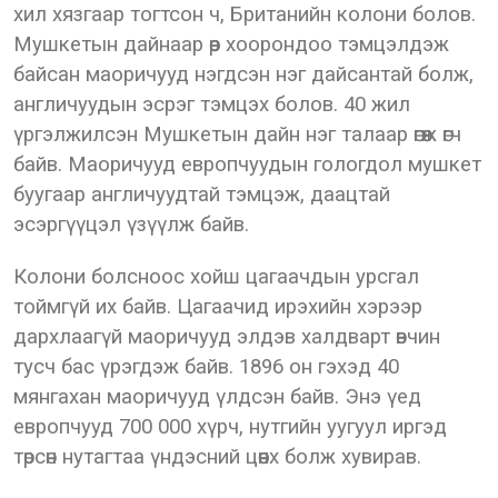
хил хязгаар тогтсон ч, Британийн колони болов.
Мушкетын дайнаар өөр хоорондоо тэмцэлдэж
байсан маоричууд нэгдсэн нэг дайсантай болж,
англичуудын эсрэг тэмцэх болов. 40 жил
үргэлжилсэн Мушкетын дайн нэг талаар өгөөж өгч
байв. Маоричууд европчуудын гологдол мушкет
буугаар англичуудтай тэмцэж, даацтай
эсэргүүцэл үзүүлж байв.
Колони болсноос хойш цагаачдын урсгал
тоймгүй их байв. Цагаачид ирэхийн хэрээр
дархлаагүй маоричууд элдэв халдварт өвчин
тусч бас үрэгдэж байв. 1896 он гэхэд 40
мянгахан маоричууд үлдсэн байв. Энэ үед
европчууд 700 000 хүрч, нутгийн уугуул иргэд
төрсөн нутагтаа үндэсний цөөнх болж хувирав.