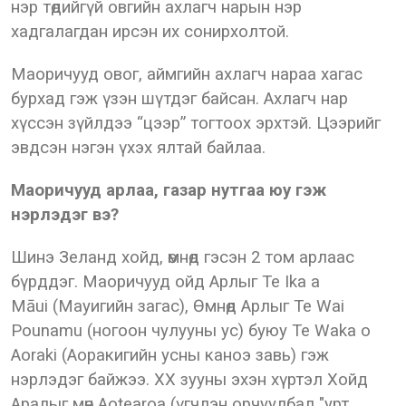
нэр төдийгүй овгийн ахлагч нарын нэр
хадгалагдан ирсэн их сонирхолтой.
Маоричууд овог, аймгийн ахлагч нараа хагас
бурхад гэж үзэн шүтдэг байсан. Ахлагч нар
хүссэн зүйлдээ “цээр” тогтоох эрхтэй. Цээрийг
эвдсэн нэгэн үхэх ялтай байлаа.
Маоричууд арлаа, газар нутгаа юу гэж
нэрлэдэг вэ?
Шинэ Зеланд хойд, өмнөд гэсэн 2 том арлаас
бүрддэг. Маоричууд ойд Арлыг Te Ika a
Māui (Мауигийн загас), Өмнөд Арлыг Te Wai
Pounamu (ногоон чулууны ус) буюу Te Waka o
Aoraki (Аоракигийн усны каноэ завь) гэж
нэрлэдэг байжээ. XX зууны эхэн хүртэл Хойд
Аралыг мөн Aotearoa (үгчлэн орчуулбал "урт