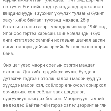
Африк амжилттай тулалдав. 1941 онд цэргийн
сэтгүүлч Египтийн цөлд тулалдаанд орохоосоо
өмнө дайснуудын зүрхийг үхүүлэх тулааны бүжиг
хакуг хийж байгааг түүхэнд мөнхөлсөн. 28-р
батальон олон газар тулалдаж явсаар 1946 онд
Японоос гэртээ харьсан. Шинэ Зеландын бүх
анги нэтгэлээс хамгийн их гавьяа шагнал авсан
ангиар маори дайчин эрсийн батальон шалгарч
байв.
Энэ цаг үеэс маори соёлын сэргэн мандал
эхэлсэн. Дэлхийд өөсрдийгөө харуулж, бусдаас
дутахгүй гэдгээ нотолж чадсан маоричууд үр
хүүхдээ маори хэл, соёлоор өсгөх хүсэл сонирхол
эрчимжиж, хэл соёлыг заах цэцэрлэг,
сургуулиуд нээгдэх болсон. Маоричууд тэдний
өвөг дээдэс Вайтангийн гэрээ хэлэлцээрийг англи