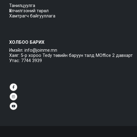
Танилцуулга
Үйлчилгээний төрөл
Хамтрагч байгууллага
ХОЛБОО БАРИХ
Имэйл: info@joinme.mn
Хаяг: 5-р хороо Tedy төвийн баруун талд MOffice 2 давхарт
Утас: 7744 3939