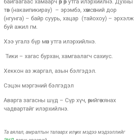
байгаагаас хамаарч өөр өөр утга илэрхийлнэ. Духны
төв (накаипикирау) – эрэмбэ, хөмсөгний дор
(нгунга) – байр суурь, хацар (тайохоу) – эрхэлж
буй ажил гм.
Хээ угалз бүр мөн утга илэрхийлнэ.
Тики – хагас бурхан, хамгаалагч сахиус.
Хеккон аз жаргал, азын бэлгэдэл.
Сэцэн мэргэний бэлгэдэл
Аварга загасны шүд – Сүр хүч, өөрийгөө хянах
чадвартайг илэрхийлнэ.
Та аялал, амралтын талаарх илүү их мэдээ мэдээллийг