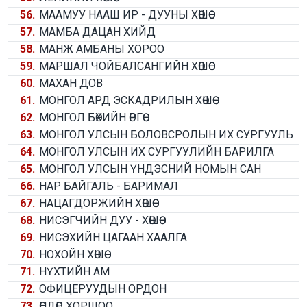
56.
МААМУУ НААШ ИР - ДУУНЫ ХӨШӨӨ
57.
МАМБА ДАЦАН ХИЙД
58.
МАНЖ АМБАНЫ ХОРОО
59.
МАРШАЛ ЧОЙБАЛСАНГИЙН ХӨШӨӨ
60.
МАХАН ДОВ
61.
МОНГОЛ АРД ЭСКАДРИЛЫН ХӨШӨӨ
62.
МОНГОЛ БӨХИЙН ӨРГӨӨ
63.
МОНГОЛ УЛСЫН БОЛОВСРОЛЫН ИХ СУРГУУЛЬ
64.
МОНГОЛ УЛСЫН ИХ СУРГУУЛИЙН БАРИЛГА
65.
МОНГОЛ УЛСЫН ҮНДЭСНИЙ НОМЫН САН
66.
НАР БАЙГАЛЬ - БАРИМАЛ
67.
НАЦАГДОРЖИЙН ХӨШӨӨ
68.
НИСЭГЧИЙН ДУУ - ХӨШӨӨ
69.
НИСЭХИЙН ЦАГААН ХААЛГА
70.
НОХОЙН ХӨШӨӨ
71.
НҮХТИЙН АМ
72.
ОФИЦЕРУУДЫН ОРДОН
73.
ӨНДӨР ХОРШОО