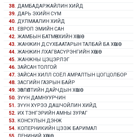
38.
ДАМБАДАРЖАЙЛИН ХИЙД
39.
ДАРЬ ЭХИЙН СҮМ
40.
ДУЛМААЛИН ХИЙД
41.
ЕВРОП ЭМИЙН САН
42.
ЖАМБЫН БАТМӨНХИЙН ХӨШӨӨ
43.
ЖАНЖИН Д.СҮХБААТАРЫН ТАЛБАЙ БА ХӨШӨӨ
44.
ЖАНЖИН ЛХАГВАСҮРЭНГИЙН ХӨШӨӨ
45.
ЖАНЖНЫ ЦЭЦЭРЛЭГ
46.
ЗАЙСАН ТОЛГОЙ
47.
ЗАЙСАН ХИЛЛ СОЁЛ АМРАЛТЫН ЦОГЦОЛБОР
48.
ЗАСГИЙН ГАЗРЫН БАЙР
49.
ЗӨВЛӨЛТИЙН ДАЙЧДЫН ХӨШӨӨ
50.
ЗҮҮН ДАМНУУРЧИН
51.
ЗҮҮН ХҮРЭЭ ДАШЧОЙЛИН ХИЙД
52.
ИХ ТЭНГЭРИЙН АМНЫ ЗУРАГ
53.
КОНСУЛЫН ДЭНЖ
54.
КОПЕРНИКИЙН ЦЭЭЖ БАРИМАЛ
55.
ЛЕНИНИЙ ХӨШӨӨ