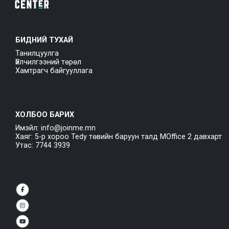
БИДНИЙ ТУХАЙ
Танилцуулга
Үйлчилгээний төрөл
Хамтрагч байгууллага
ХОЛБОО БАРИХ
Имэйл: info@joinme.mn
Хаяг: 5-р хороо Tedy төвийн баруун талд MOffice 2 давхарт
Утас: 7744 3939