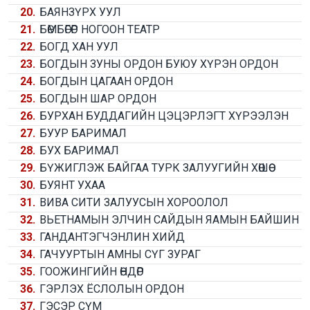
20.
БАЯНЗҮРХ УУЛ
21.
БӨМБӨГӨР НОГООН ТЕАТР
22.
БОГД ХАН УУЛ
23.
БОГДЫН ЗУНЫ ОРДОН БУЮУ ХҮРЭН ОРДОН
24.
БОГДЫН ЦАГААН ОРДОН
25.
БОГДЫН ШАР ОРДОН
26.
БУРХАН БУДДАГИЙН ЦЭЦЭРЛЭГТ ХҮРЭЭЛЭН
27.
БУУР БАРИМАЛ
28.
БУХ БАРИМАЛ
29.
БҮЖИГЛЭЖ БАЙГАА ТУРК ЗАЛУУГИЙН ХӨШӨӨ
30.
БУЯНТ УХАА
31.
ВИВА СИТИ ЗАЛУУСЫН ХОРООЛОЛ
32.
ВЬЕТНАМЫН ЭЛЧИН САЙДЫН ЯАМЫН БАЙШИН
33.
ГАНДАНТЭГЧЭНЛИН ХИЙД
34.
ГАЧУУРТЫН АМНЫ СҮГ ЗУРАГ
35.
ГООЖИНГИЙН ӨНДӨР
36.
ГЭРЛЭХ ЁСЛОЛЫН ОРДОН
37.
ГЭСЭР СҮМ