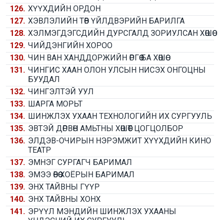
126.
ХҮҮХДИЙН ОРДОН
127.
ХЭВЛЭЛИЙН ТӨВ ҮЙЛДВЭРИЙН БАРИЛГА
128.
ХЭЛМЭГДЭГСДИЙН ДУРСГАЛД ЗОРИУЛСАН ХӨШӨӨ
129.
ЧИЙДЭНГИЙН ХОРОО
130.
ЧИН ВАН ХАНДДОРЖИЙН ӨРГӨӨ БА ХӨШӨӨ
131.
ЧИНГИС ХААН ОЛОН УЛСЫН НИСЭХ ОНГОЦНЫ
БУУДАЛ
132.
ЧИНГЭЛТЭЙ УУЛ
133.
ШАРГА МОРЬТ
134.
ШИНЖЛЭХ УХААН ТЕХНОЛОГИЙН ИХ СУРГУУЛЬ
135.
ЭВТЭЙ ДӨРВӨН АМЬТНЫ ХӨШӨӨТ ЦОГЦОЛБОР
136.
ЭЛДЭВ-ОЧИРЫН НЭРЭМЖИТ ХҮҮХДИЙН КИНО
ТЕАТР
137.
ЭМНЭГ СУРГАГЧ БАРИМАЛ
138.
ЭМЭЭ ӨВӨӨ ХОЁРЫН БАРИМАЛ
139.
ЭНХ ТАЙВНЫ ГҮҮР
140.
ЭНХ ТАЙВНЫ ХОНХ
141.
ЭРҮҮЛ МЭНДИЙН ШИНЖЛЭХ УХААНЫ