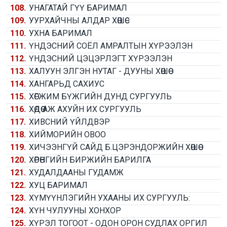
108.
УНАГАТАЙ ГҮҮ БАРИМАЛ
109.
УУРХАЙЧНЫ АЛДАР ХӨШӨӨ
110.
УХНА БАРИМАЛ
111.
ҮНДЭСНИЙ СОЁЛ АМРАЛТЫН ХҮРЭЭЛЭН
112.
ҮНДЭСНИЙ ЦЭЦЭРЛЭГТ ХҮРЭЭЛЭН
113.
ХАЛУУН ЭЛГЭН НУТАГ - ДУУНЫ ХӨШӨӨ
114.
ХАНГАРЬД САХИУС
115.
ХӨГЖИМ БҮЖГИЙН ДУНД СУРГУУЛЬ
116.
ХӨДӨӨ АЖ АХУЙН ИХ СУРГУУЛЬ
117.
ХИВСНИЙ ҮЙЛДВЭР
118.
ХИЙМОРИЙН ОВОО
119.
ХИЧЭЭНГҮЙ САЙД Б.ЦЭРЭНДОРЖИЙН ХӨШӨӨ
120.
ХӨРӨНГИЙН БИРЖИЙН БАРИЛГА
121.
ХУДАЛДААНЫ ГУДАМЖ
122.
ХУЦ БАРИМАЛ
123.
ХҮМҮҮНЛЭГИЙН УХААНЫ ИХ СУРГУУЛЬ:
124.
ХҮН ЧУЛУУНЫ ХОНХОР
125.
ХҮРЭЛ ТОГООТ - ОДОН ОРОН СУДЛАХ ОРГИЛ