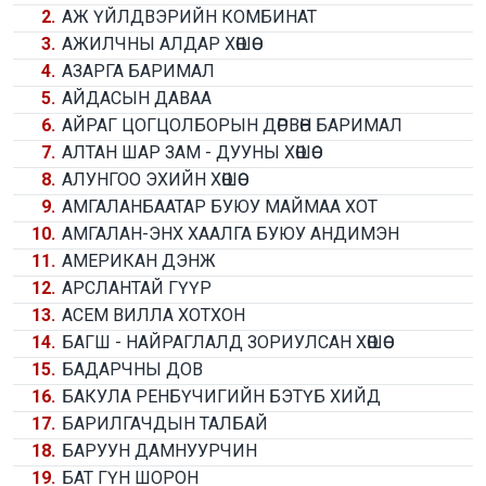
2.
АЖ ҮЙЛДВЭРИЙН КОМБИНАТ
3.
АЖИЛЧНЫ АЛДАР ХӨШӨӨ
4.
АЗАРГА БАРИМАЛ
5.
АЙДАСЫН ДАВАА
6.
АЙРАГ ЦОГЦОЛБОРЫН ДӨРВӨН БАРИМАЛ
7.
АЛТАН ШАР ЗАМ - ДУУНЫ ХӨШӨӨ
8.
АЛУНГОО ЭХИЙН ХӨШӨӨ
9.
АМГАЛАНБААТАР БУЮУ МАЙМАА ХОТ
10.
АМГАЛАН-ЭНХ ХААЛГА БУЮУ АНДИМЭН
11.
АМЕРИКАН ДЭНЖ
12.
АРСЛАНТАЙ ГҮҮР
13.
АСЕМ ВИЛЛА ХОТХОН
14.
БАГШ - НАЙРАГЛАЛД ЗОРИУЛСАН ХӨШӨӨ
15.
БАДАРЧНЫ ДОВ
16.
БАКУЛА РЕНБҮЧИГИЙН БЭТҮБ ХИЙД
17.
БАРИЛГАЧДЫН ТАЛБАЙ
18.
БАРУУН ДАМНУУРЧИН
19.
БАТ ГҮН ШОРОН