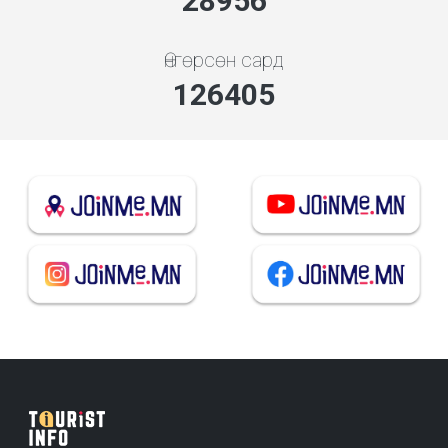
33411
Өнгөрсөн сард
145852