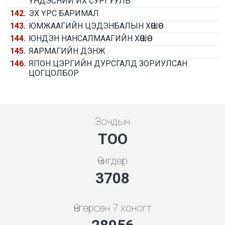
ҮНДЭСНИЙ ИХ СУРГУУЛЬ
142.
ЭХ ҮРС БАРИМАЛ
143.
ЮМЖААГИЙН ЦЭДЭНБАЛЫН ХӨШӨӨ
144.
ЮНДЭН НАНСАЛМААГИЙН ХӨШӨӨ
145.
ЯАРМАГИЙН ДЭНЖ
146.
ЯПОН ЦЭРГИЙН ДУРСГАЛД ЗОРИУЛСАН
ЦОГЦОЛБОР
Зочдын
ТОО
Өчигдөр
4279
Өнгөрсөн 7 хоногт