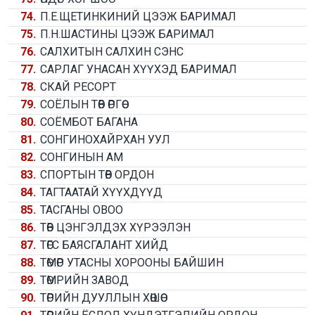
74.
П.Е.ЩЕТИНКИНИЙ ЦЭЭЖ БАРИМАЛ
75.
П.Н.ШАСТИНЫ ЦЭЭЖ БАРИМАЛ
76.
САЛХИТЫН САЛХИН СЭНС
77.
САРЛАГ УНАСАН ХҮҮХЭД БАРИМАЛ
78.
СКАЙ РЕСОРТ
79.
СОЁЛЫН ТӨВ ӨРГӨӨ
80.
СОЁМБОТ БАГАНА
81.
СОНГИНОХАЙРХАН УУЛ
82.
СОНГИНЫН АМ
83.
СПОРТЫН ТӨВ ОРДОН
84.
ТАГТААТАЙ ХҮҮХДҮҮД
85.
ТАСГАНЫ ОВОО
86.
ТӨВ ЦЭНГЭЛДЭХ ХҮРЭЭЛЭН
87.
ТӨГС БАЯСГАЛАНТ ХИЙД
88.
ТӨМӨР УТАСНЫ ХОРООНЫ БАЙШИН
89.
ТӨМРИЙН ЗАВОД
90.
ТӨРИЙН ДУУЛЛЫН ХӨШӨӨ