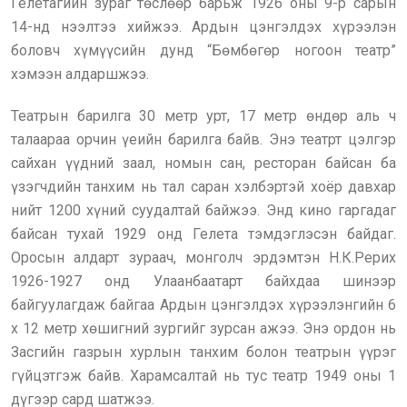
Гелетагийн зураг төслөөр барьж 1926 оны 9-р сарын
14-нд нээлтээ хийжээ. Ардын цэнгэлдэх хүрээлэн
боловч хүмүүсийн дунд “Бөмбөгөр ногоон театр”
хэмээн алдаршжээ.
Театрын барилга 30 метр урт, 17 метр өндөр аль ч
талаараа орчин үеийн барилга байв. Энэ театрт цэлгэр
сайхан үүдний заал, номын сан, ресторан байсан ба
үзэгчдийн танхим нь тал саран хэлбэртэй хоёр давхар
нийт 1200 хүний суудалтай байжээ. Энд кино гаргадаг
байсан тухай 1929 онд Гелета тэмдэглэсэн байдаг.
Оросын алдарт зураач, монголч эрдэмтэн Н.К.Рерих
1926-1927 онд Улаанбаатарт байхдаа шинээр
байгуулагдаж байгаа Ардын цэнгэлдэх хүрээлэнгийн 6
х 12 метр хөшигний зургийг зурсан ажээ. Энэ ордон нь
Засгийн газрын хурлын танхим болон театрын үүрэг
гүйцэтгэж байв. Харамсалтай нь тус театр 1949 оны 1
дүгээр сард шатжээ.