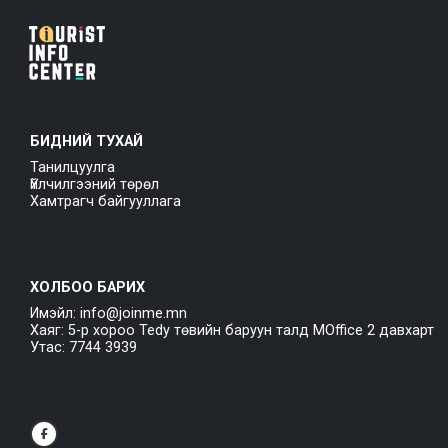
БИДНИЙ ТУХАЙ
Танилцуулга
Үйлчилгээний төрөл
Хамтрагч байгууллага
ХОЛБОО БАРИХ
Имэйл: info@joinme.mn
Хаяг: 5-р хороо Tedy төвийн баруун талд MOffice 2 давхарт
Утас: 7744 3939