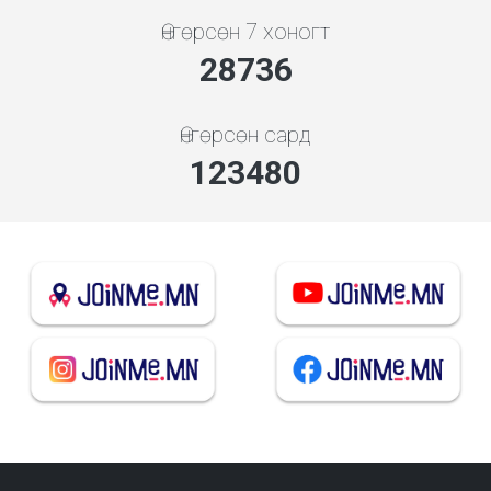
Өнгөрсөн 7 хоногт
30947
Өнгөрсөн сард
132979