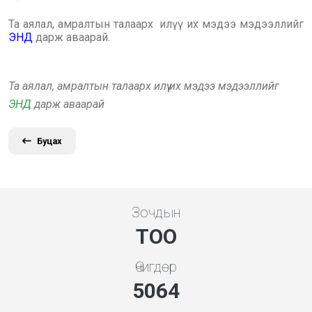
Та аялал, амралтын талаарх илүү их мэдээ мэдээллийг
ЭНД
дарж аваарай.
Та аялал, амралтын талаарх илүү их мэдээ мэдээллийг
ЭНД
дарж аваарай
Буцах
Зочдын
ТОО
Өчигдөр
5453