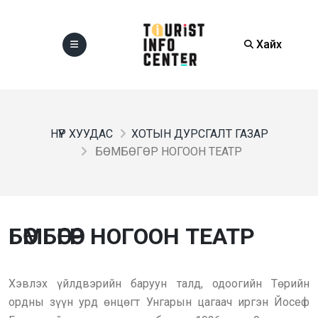
Хайх
НҮҮР ХУУДАС
ХОТЫН ДУРСГАЛТ ГАЗАР
БӨМБӨГӨР НОГООН ТЕАТР
БӨМБӨГӨР НОГООН ТЕАТР
Хэвлэх үйлдвэрийн баруун талд, одоогийн Төрийн
ордны зүүн урд өнцөгт Унгарын цагаач иргэн Йосеф