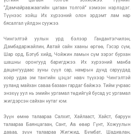
“Дамчайравжаагийн цагаан толгой” хэмээн нэрлэдэг.
Түүнээс хойш Их хүрээний олон эрдэмт лам нар
бясалгал үйлдэн суужээ.
Чингэлтэй уулын урд бэлээр Гандантэгчилэн,
Дамбадаржайлин, Автай сайн хааны өргөө, Гэсэр сүм,
Шар орд, Бэтүб хийд, Чойжин ламын сүм зэрэг бурхан
шашны оронгууд баригджээ. Их хүрээний манба
дацангуудаас зуны сүүл сар, намрын дунд саруудад
хоёр удаа эм тангийн цэцэг навч түүхээр Чингэлтэй
ууланд майхан саваа базаан гардаг байжээ. Тийм учраас
энэхүү уул нь эмийн ургамал төдийгүй бусад ус ургамал
жигдэрсэн сайхан нутаг юм.
Зүүн өмнө талаараа Салхит, Хайлааст, Хайст, баруун
талаараа Баянцагаан, Сант, Ав өвөр Гүнт, Хожуулын
даваа, зүүн талаараа Жигжид, Бумбат, Шадивлан,