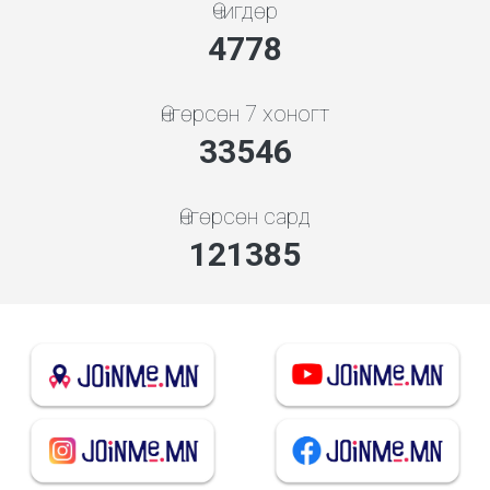
Өчигдөр
5119
Өнгөрсөн 7 хоногт
35942
Өнгөрсөн сард
135391