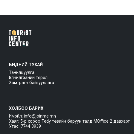
БИДНИЙ ТУХАЙ
Танилцуулга
Үйлчилгээний төрөл
Хамтрагч байгууллага
ХОЛБОО БАРИХ
Имэйл: info@joinme.mn
Хаяг: 5-р хороо Tedy төвийн баруун талд MOffice 2 давхарт
Утас: 7744 3939