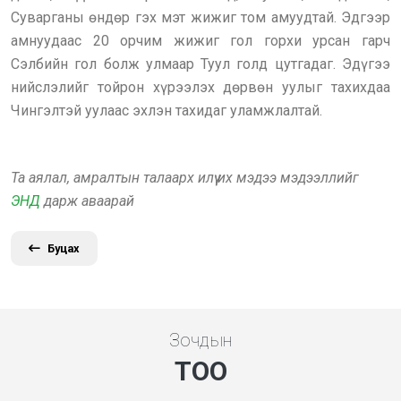
Суварганы өндөр гэх мэт жижиг том амуудтай. Эдгээр
амнуудаас 20 орчим жижиг гол горхи урсан гарч
Сэлбийн гол болж улмаар Туул голд цутгадаг. Эдүгээ
нийслэлийг тойрон хүрээлэх дөрвөн уулыг тахихдаа
Чингэлтэй уулаас эхлэн тахидаг уламжлалтай.
Та аялал, амралтын талаарх илүү их мэдээ мэдээллийг
ЭНД
дарж аваарай
Буцах
Зочдын
ТОО