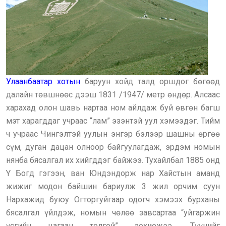
Улаанбаатар хотын
баруун хойд талд оршдог бөгөөд
далайн төвшнөөс дээш 1831 /1947/ метр өндөр. Алсаас
харахад олон шавь нартаа ном айлдаж буй өвгөн багш
мэт харагддаг учраас “лам” эзэнтэй уул хэмээдэг. Тийм
ч учраас Чингэлтэй уулын энгэр бэлээр шашны өргөө
сүм, дуган дацан олноор байгуулагдаж, эрдэм номын
нянба бясалгал их хийгддэг байжээ. Тухайлбал 1885 онд
Y Богд гэгээн, ван Юндэндорж нар Хайстын аманд
жижиг модон байшин бариулж 3 жил орчим суун
Нархажид буюу Огторгуйгаар одогч хэмээх бурханы
бясалгал үйлдэж, номын чөлөө завсартаа “уйгаржин
үсгийн цагаан толгой” зохиожээ. Түүнийг