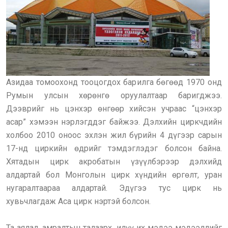
Азидаа томоохонд тооцогдох барилга бөгөөд 1970 онд
Румын улсын хөрөнгө оруулалтаар баригджээ.
Дээврийг нь цэнхэр өнгөөр хийсэн учраас “цэнхэр
асар” хэмээн нэрлэгддэг байжээ. Дэлхийн циркчдийн
холбоо 2010 оноос эхлэн жил бүрийн 4 дүгээр сарын
17-нд циркийн өдрийг тэмдэглэдэг болсон байна.
Хятадын цирк акробатын үзүүлбэрээр дэлхийд
алдартай бол Монголын цирк хүндийн өргөлт, уран
нугаралтаараа алдартай. Эдүгээ тус цирк нь
хувьчлагдаж Аса цирк нэртэй болсон.
Та аялал, амралтын талаарх илүү их мэдээ мэдээллийг