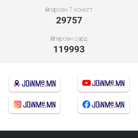
Өнгөрсөн 7 хоногт
32046
Өнгөрсөн сард
129223