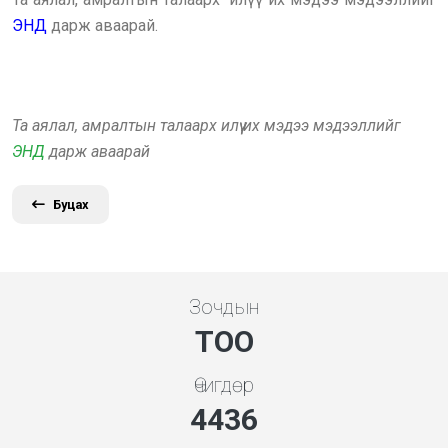
ЭНД
дарж аваарай.
Та аялал, амралтын талаарх илүү их мэдээ мэдээллийг
ЭНД
дарж аваарай
Буцах
Зочдын
ТОО
Өчигдөр
4778