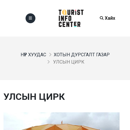
Хайх
НҮҮР ХУУДАС
ХОТЫН ДУРСГАЛТ ГАЗАР
УЛСЫН ЦИРК
УЛСЫН ЦИРК