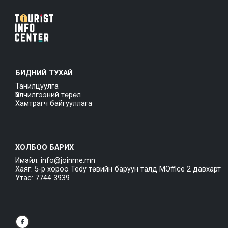
БИДНИЙ ТУХАЙ
Танилцуулга
Үйлчилгээний төрөл
Хамтрагч байгууллага
ХОЛБОО БАРИХ
Имэйл: info@joinme.mn
Хаяг: 5-р хороо Tedy төвийн баруун талд MOffice 2 давхарт
Утас: 7744 3939