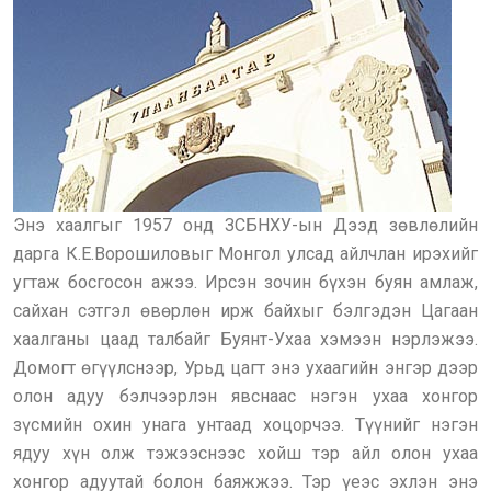
Энэ хаалгыг 1957 онд ЗСБНХУ-ын Дээд зөвлөлийн
дарга К.Е.Ворошиловыг Монгол улсад айлчлан ирэхийг
угтаж босгосон ажээ. Ирсэн зочин бүхэн буян амлаж,
сайхан сэтгэл өвөрлөн ирж байхыг бэлгэдэн Цагаан
хаалганы цаад талбайг Буянт-Ухаа хэмээн нэрлэжээ.
Домогт өгүүлснээр, Урьд цагт энэ ухаагийн энгэр дээр
олон адуу бэлчээрлэн явснаас нэгэн ухаа хонгор
зүсмийн охин унага унтаад хоцорчээ. Түүнийг нэгэн
ядуу хүн олж тэжээснээс хойш тэр айл олон ухаа
хонгор адуутай болон баяжжээ. Тэр үеэс эхлэн энэ