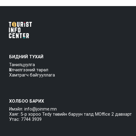
БИДНИЙ ТУХАЙ
Танилцуулга
Үйлчилгээний төрөл
Хамтрагч байгууллага
ХОЛБОО БАРИХ
Имэйл: info@joinme.mn
Хаяг: 5-р хороо Tedy төвийн баруун талд MOffice 2 давхарт
Утас: 7744 3939