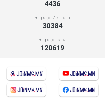
4778
Өнгөрсөн 7 хоногт
32721
Өнгөрсөн сард
129898