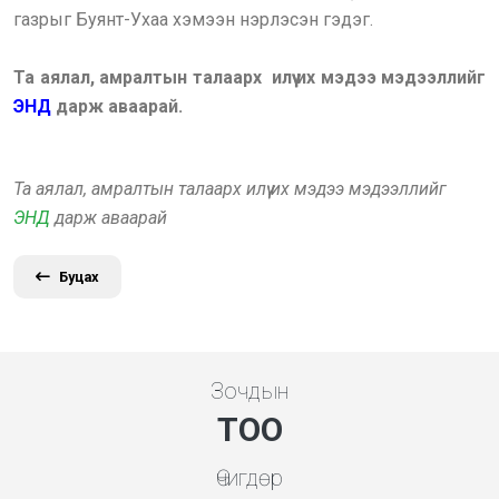
газрыг Буянт-Ухаа хэмээн нэрлэсэн гэдэг.
Та аялал, амралтын талаарх илүү их мэдээ мэдээллийг
ЭНД
дарж аваарай.
Та аялал, амралтын талаарх илүү их мэдээ мэдээллийг
ЭНД
дарж аваарай
Буцах
Зочдын
ТОО
Өчигдөр