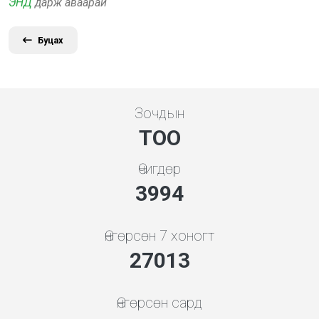
ЭНД
дарж аваарай
Буцах
Зочдын
ТОО
Өчигдөр
4279
Өнгөрсөн 7 хоногт
28943
Өнгөрсөн сард