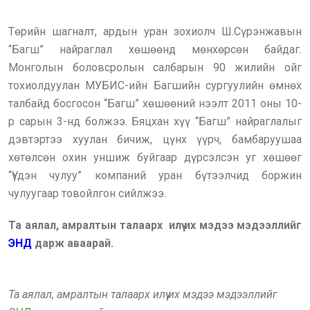
Төрийн шагналт, ардын уран зохиолч Ш.Сүрэнжавын
“Багш” найраглал хөшөөнд мөнхөрсөн байдаг.
Монголын боловсролын салбарын 90 жилийн ойг
тохиолдуулан МУБИС-ийн Багшийн сургуулийн өмнөх
талбайд босгосон “Багш” хөшөөний нээлт 2011 оны 10-
р сарын 3-нд болжээ. Бяцхан хүү “Багш” найраглалыг
дэвтэртээ хуулан бичиж, цүнх үүрч, бамбаруушаа
хөтөлсөн охин уншиж буйгаар дүрсэлсэн уг хөшөөг
“Үүдэн чулуу” компаний уран бүтээлчид боржин
чулуугаар товойлгон сийлжээ.
Та аялал, амралтын талаарх илүү их мэдээ мэдээллийг
ЭНД
дарж аваарай.
Та аялал, амралтын талаарх илүү их мэдээ мэдээллийг