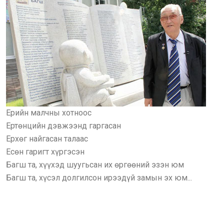
Ерийн малчны хотноос
Ертөнцийн дэвжээнд гаргасан
Ерхөг найгасан талаас
Есөн гаригт хүргэсэн
Багш та, хүүхэд шуугьсан их өргөөний эзэн юм
Багш та, хүсэл долгилсон ирээдүй замын эх юм...