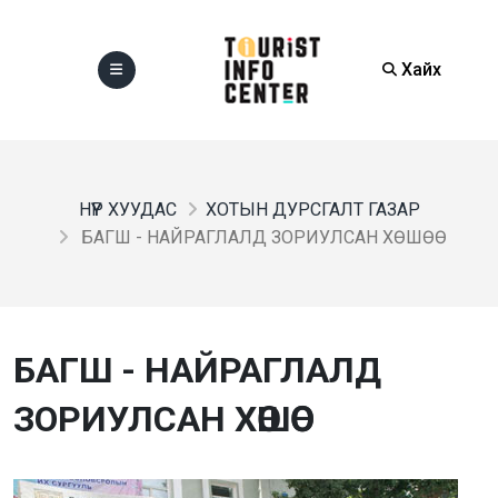
Хайх
НҮҮР ХУУДАС
ХОТЫН ДУРСГАЛТ ГАЗАР
БАГШ - НАЙРАГЛАЛД ЗОРИУЛСАН ХӨШӨӨ
БАГШ - НАЙРАГЛАЛД
ЗОРИУЛСАН ХӨШӨӨ