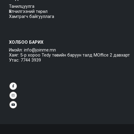
Танилцуулга
Үйлчилгээний төрөл
Хамтрагч байгууллага
ХОЛБОО БАРИХ
Имэйл: info@joinme.mn
Хаяг: 5-р хороо Tedy төвийн баруун талд MOffice 2 давхарт
Утас: 7744 3939