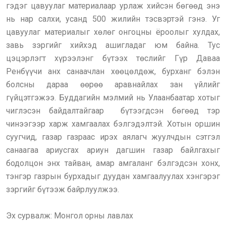
гэдэг цавуулаг материалаар урлаж хийсэн бөгөөд энэ
нь нар салхи, усанд 500 жилийн тэсвэртэй гэнэ. Уг
цавуулаг материалыг хөлөг онгоцны ёроолыг хулдах,
завь зэргийг хийхэд ашигладаг юм байна. Тус
цэцэрлэгт хүрээлэнг бүтээх төслийг Гүр Даваа
Ренбүүчи анх санаачлан хөөцөлдөж, бурханг бэлэн
болсны дараа өөрөө аравнайлах зан үйлийг
гүйцэтгэжээ. Буддагийн мэлмий нь Улаанбаатар хотыг
чиглэсэн байдалтайгаар бүтээгдсэн бөгөөд тэр
чинээгээр харж хамгаалах бэлгэдэлтэй. Хотын оршин
суугчид, газар газраас ирэх аялагч жуулчдын сэтгэл
санаагаа ариусгах ариун дагшин газар байлгахыг
бодолцон энх тайван, амар амгаланг бэлгэдсэн хонх,
тэнгэр газрын бурхадыг дуудан хамгаалуулах хэнгэрэг
зэргийг бүтээж байрлуулжээ.
Эх сурвалж: Монгол орны лавлах