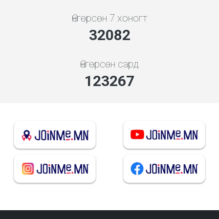
Өнгөрсөн 7 хоногт
34374
Өнгөрсөн сард
132072