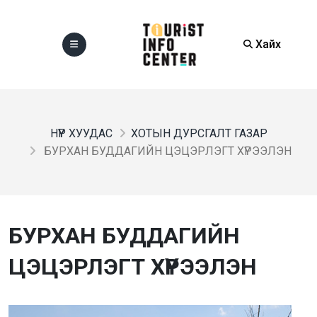
Хайх
НҮҮР ХУУДАС
ХОТЫН ДУРСГАЛТ ГАЗАР
БУРХАН БУДДАГИЙН ЦЭЦЭРЛЭГТ ХҮРЭЭЛЭН
БУРХАН БУДДАГИЙН
ЦЭЦЭРЛЭГТ ХҮРЭЭЛЭН