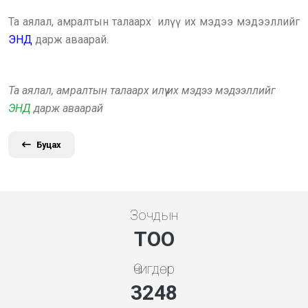
Та аялал, амралтын талаарх илүү их мэдээ мэдээллийг
ЭНД
дарж аваарай.
Та аялал, амралтын талаарх илүү их мэдээ мэдээллийг
ЭНД
дарж аваарай
Буцах
Зочдын
ТОО
Өчигдөр
3480