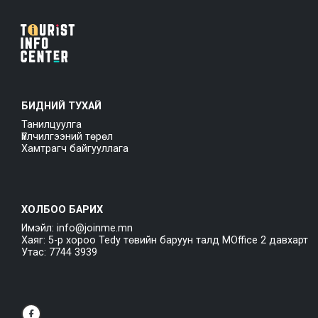
БИДНИЙ ТУХАЙ
Танилцуулга
Үйлчилгээний төрөл
Хамтрагч байгууллага
ХОЛБОО БАРИХ
Имэйл: info@joinme.mn
Хаяг: 5-р хороо Tedy төвийн баруун талд MOffice 2 давхарт
Утас: 7744 3939