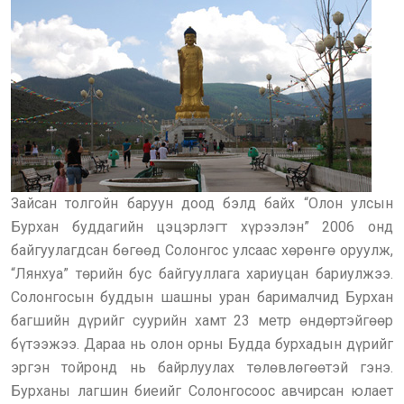
Зайсан толгойн баруун доод бэлд байх “Олон улсын
Бурхан буддагийн цэцэрлэгт хүрээлэн” 2006 онд
байгуулагдсан бөгөөд Солонгос улсаас хөрөнгө оруулж,
“Лянхуа” төрийн бус байгууллага хариуцан бариулжээ.
Солонгосын буддын шашны уран барималчид Бурхан
багшийн дүрийг суурийн хамт 23 метр өндөртэйгөөр
бүтээжээ. Дараа нь олон орны Будда бурхадын дүрийг
эргэн тойронд нь байрлуулах төлөвлөгөөтэй гэнэ.
Бурханы лагшин биеийг Солонгосоос авчирсан юлает