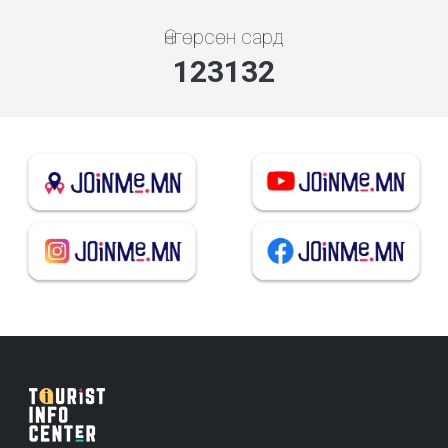
Өнгөрсөн сард
131927