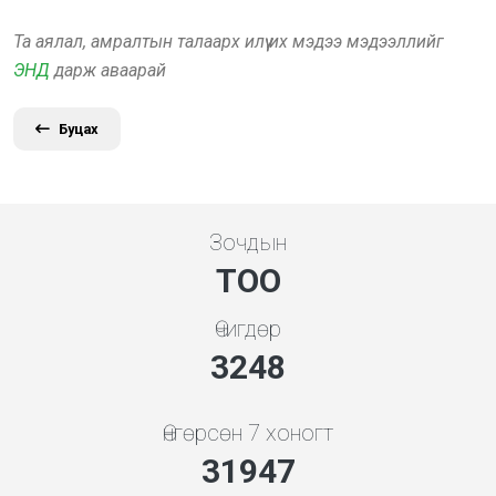
Та аялал, амралтын талаарх илүү их мэдээ мэдээллийг
ЭНД
дарж аваарай
Буцах
Зочдын
ТОО
Өчигдөр
3480
Өнгөрсөн 7 хоногт
34229