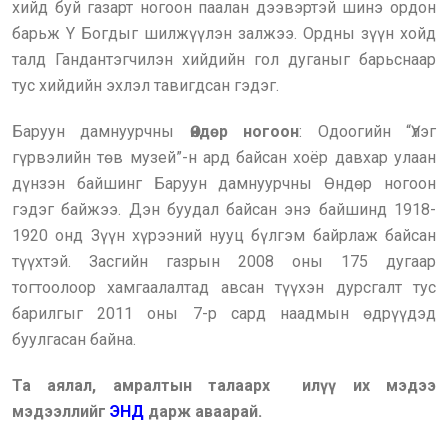
хийд буй газарт ногоон паалан дээвэртэй шинэ ордон
барьж Y Богдыг шилжүүлэн залжээ. Ордны зүүн хойд
талд Гандантэгчилэн хийдийн гол дуганыг барьснаар
тус хийдийн эхлэл тавигдсан гэдэг.
Баруун дамнуурчны
Өндөр ногоон
: Одоогийн “Үлэг
гүрвэлийн төв музей”-н ард байсан хоёр давхар улаан
дүнзэн байшинг Баруун дамнуурчны Өндөр ногоон
гэдэг байжээ. Дэн буудал байсан энэ байшинд 1918-
1920 онд Зүүн хүрээний нууц бүлгэм байрлаж байсан
түүхтэй. Засгийн газрын 2008 оны 175 дугаар
тогтоолоор хамгаалалтад авсан түүхэн дурсгалт тус
барилгыг 2011 оны 7-р сард наадмын өдрүүдэд
буулгасан байна.
Та аялал, амралтын талаарх илүү их мэдээ
мэдээллийг
ЭНД
дарж аваарай.