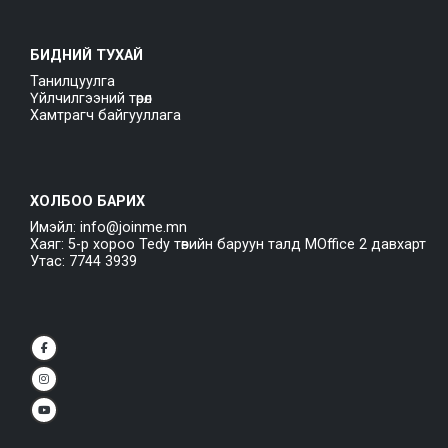
БИДНИЙ ТУХАЙ
Танилцуулга
Үйлчилгээний төрөл
Хамтрагч байгууллага
ХОЛБОО БАРИХ
Имэйл: info@joinme.mn
Хаяг: 5-р хороо Tedy төвийн баруун талд MOffice 2 давхарт
Утас: 7744 3939