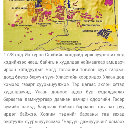
1778 онд Их хүрээ Сэлбийн хөндийд ирж суурьших үед
хэдийнээс нааш байнгын худалдаа наймаагаар амьдарч
ирсэн хятадуудыг Богд гэгээний төвлөн суух газрын
доод биеэр баруун зүүн Улиастайн хоорондох Улаан дов
хэмээх газарт суурьшуулжээ. Тэр цагаас эхлэн хятад
худалдаачид Улаан довоос өдөр бүр худалдаалах
бараагаа дамнуургаар дамнан авчирч одоогийн Гэсэр
сүмийн хавьд байрлаж байсан барааны төв зах руу
ирдэг байжээ. Хожим тэднийг барааны төв захад
ойртуулж суурьшуулснаар “Баруун дамнуурчин” хэмээх