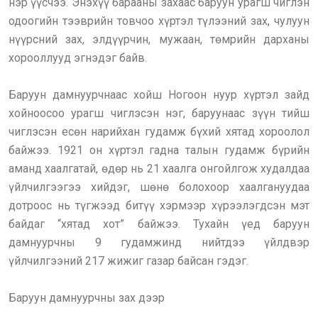
нэр үүсчээ. Энэхүү барааны захаас баруун урагш чиглэн
одоогийн тээврийн товчоо хүртэл түлээний зах, чулуун
нүүрсний зах, элдүүрчин, мужаан, төмрийн дарханы
хорооллууд эгнэдэг байв.
Баруун дамнуурчнаас хойш Ногоон нуур хүртэл зайд
хойноосоо урагш чиглэсэн нэг, баруунаас зүүн тийш
чиглэсэн есөн нарийхан гудамж бүхий хятад хороолол
байжээ. 1921 он хүртэл гадна талын гудамж бүрийн
аманд хаалгатай, өдөр нь 21 хаалга онгойлгож худалдаа
үйлчилгээгээ хийдэг, шөнө болохоор хаалгануудаа
дотроос нь түгжээд битүү хэрмээр хүрээлэгдсэн мэт
байдаг “хятад хот” байжээ. Тухайн үед баруун
дамнуурчны 9 гудамжинд нийтдээ үйлдвэр
үйлчилгээний 217 жижиг газар байсан гэдэг.
Баруун дамнуурчны зах дээр