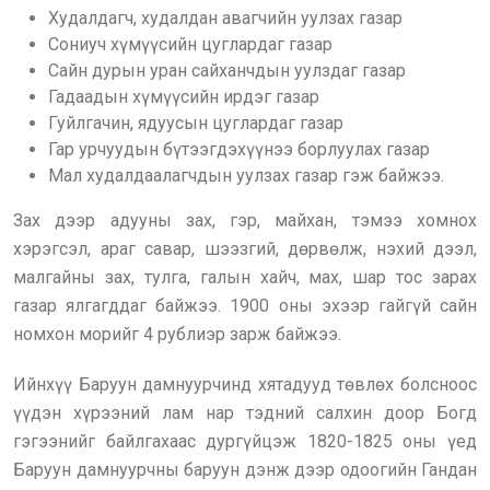
Худалдагч, худалдан авагчийн уулзах газар
Сониуч хүмүүсийн цуглардаг газар
Сайн дурын уран сайханчдын уулздаг газар
Гадаадын хүмүүсийн ирдэг газар
Гуйлгачин, ядуусын цуглардаг газар
Гар урчуудын бүтээгдэхүүнээ борлуулах газар
Мал худалдаалагчдын уулзах газар гэж байжээ.
Зах дээр адууны зах, гэр, майхан, тэмээ хомнох
хэрэгсэл, араг савар, шээзгий, дөрвөлж, нэхий дээл,
малгайны зах, тулга, галын хайч, мах, шар тос зарах
газар ялгагддаг байжээ. 1900 оны эхээр гайгүй сайн
номхон морийг 4 рублиэр зарж байжээ.
Ийнхүү Баруун дамнуурчинд хятадууд төвлөх болсноос
үүдэн хүрээний лам нар тэдний салхин доор Богд
гэгээнийг байлгахаас дургүйцэж 1820-1825 оны үед
Баруун дамнуурчны баруун дэнж дээр одоогийн Гандан