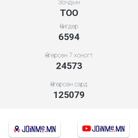
Зочдын
ТОО
Өчигдөр
7354
Өнгөрсөн 7 хоногт
27408
Өнгөрсөн сард
139511