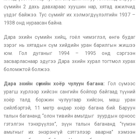
сүмийн 2 дахь давхараас хуушин нар, хятад ажилчид
үздэг байжээ. Тус сүмийг их хэлмэгдүүлэлтийн 1937 –
1938 онд нураасан байна.
Дара эхийн сүмийн хийц, гоёл чимэглэл, өнгө будаг
зэрэг нь хятадын сүм хийдийн уран барилгын жишээ
юм. Гол дуганыг 1994 – 1995 онд сэргээн
засварласнаар эдүгээ Дара эхийн хурал тогтмол хурах
боломжтой болжээ.
Дара эхийн сүмийн хоёр чулуун багана:
Гол сүмээс
урагш хүрлээр хийсэн сангийн бойпор байгаад түүний
хоёр талд боржин чулуугаар хийсэн, маш уран
сийлбэртэй, 11 метр өндөр хоёр багана бий. Баруун
талын багананд “олон тивийн амьтдыг зуурдын орноос
гэтэлгэн тэнхрүүлэх”, зүүн талын багананд “түмэн
амьтныг их энэрэнгүй сэтгэлээр аварна” хэмээн