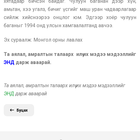
хятадаар бичсэн байдаг. Чулуун баганан дээр хүн,
амьтан, хээ угалз, бичиг үсгийг маш уран чадварлагаар
сийлж хийснээрээ онцлог юм. Эдгээр хоёр чулуун
баганыг 1994 онд улсын хамгаалалтанд авчээ.
Эх сурвалж: Монгол орны лавлах
Та аялал, амралтын талаарх илүү их мэдээ мэдээллийг
ЭНД
дарж аваарай.
Та аялал, амралтын талаарх илүү их мэдээ мэдээллийг
ЭНД
дарж аваарай
Буцах