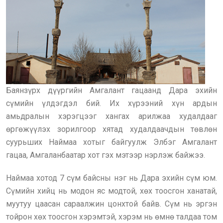
Баянзүрх дүүргийн Амгалант гацаанд Дара эхийн
сүмийн үлдэгдэл бий. Их хүрээний хүн ардын
амьдралын хэрэгцээг хангах арилжаа худалдааг
өргөжүүлэх зорилгоор хятад худалдаачдын төвлөн
суурьших Наймаа хотыг байгуулж Элбэг Амгалант
гацаа, Амгаланбаатар хот гэх мэтээр нэрлэж байжээ.
Наймаа хотод 7 сүм байсны нэг нь Дара эхийн сүм юм.
Сүмийн хийц нь модон яс модтой, хөх тоосгон ханатай,
муутуу цаасан сараалжин цонхтой байв. Сүм нь эргэн
тойрон хөх тоосгон хэрэмтэй, хэрэм нь өмнө талдаа том