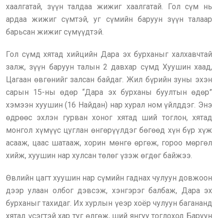
хаалгатай, зүүн талдаа жижиг хаалгатай. Гол сүм нь
ардаа жижиг сүмтэй, уг сүмийн баруун зүүн талаар
барьсан жижиг сүмүүдтэй.
Гол сүмд хятад хийцийн Дара эх бурханыг халхавчтай
залж, зүүн баруун талын 2 давхар сүмд Хуушин хаад,
Цагаан өвгөнийг залсан байдаг. Жил бүрийн зуны эхэн
сарын 15-ны өдөр “Дара эх бурханы буултын өдөр”
хэмээн хуушин (16 Найдан) нар хурал ном үйлддэг. Энэ
өдрөөс эхлэн гурван хоног хятад ший тоглон, хятад
монгол хүмүүс цуглан өнгөрүүлдэг бөгөөд хүн бүр хүж
асааж, цаас шатааж, хорин мөнгө өргөж, гороо мөргөл
хийж, хуушин нар хулсан төлөг үзэж өгдөг байжээ.
Өвлийн цагт хуушин нар сүмийн гаднах чулуун довжоон
дээр улаан олбог дэвсэж, хэнгэрэг балбаж, Дара эх
бурханыг тахидаг. Их хурлын үеэр хоёр чулуун багананд
хятад үсэгтэй хар туг өлгөж, ший янгуу тоглоход Баруун