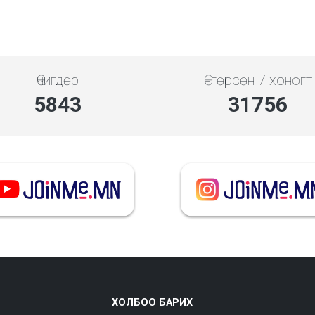
Өчигдөр
Өнгөрсөн 7 хоногт
5843
31756
ХОЛБОО БАРИХ