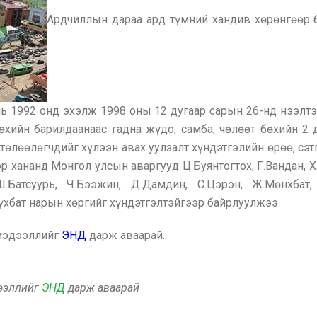
Ардчиллын дараа ард түмний хандив хөрөнгөөр 
 1992 онд эхэлж 1998 оны 12 дугаар сарын 26-нд нээлтээ
бөхийн барилдаанаас гадна жүдо, самба, чөлөөт бөхийн 
д төлөөлөгчдийг хүлээн авах уулзалт хүндэтгэлийн өрөө, с
р хананд Монгол улсын аваргууд Ц.Буянтогтох, Г.Вандан, 
Батсуурь, Ч.Бээжин, Д.Дамдин, С.Цэрэн, Ж.Мөнхбат, 
Сүхбат нарын хөргийг хүндэтгэлтэйгээр байрлуулжээ.
 мэдээллийг
ЭНД
дарж аваарай.
дээллийг
ЭНД
дарж аваарай