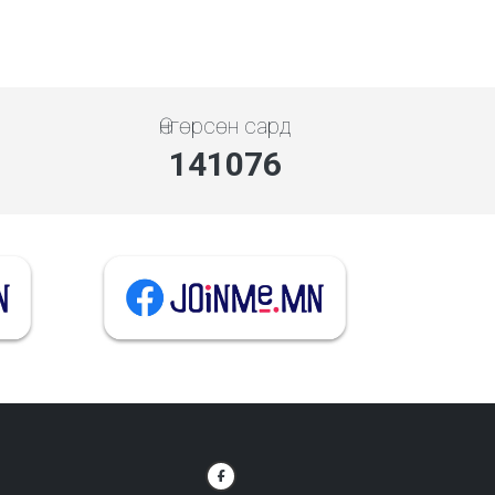
Өнгөрсөн сард
141076