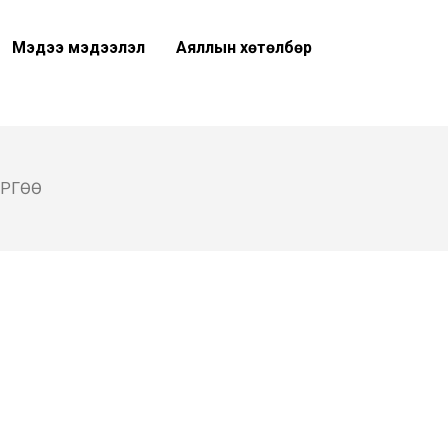
Мэдээ мэдээлэл
Аяллын хөтөлбөр
ӨРГӨӨ