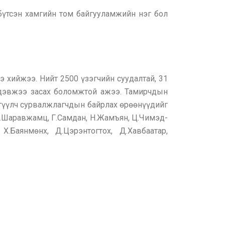
бүтсэн хамгийн том байгууламжийн нэг бол
 хийжээ. Нийт 2500 үзэгчийн суудалтай, 31
2 дэвжээ засах боломжтой ажээ. Тамирчдын
этгүүлч сурвалжлагчдын байрлах өрөөнүүдийг
Х.Шаравжамц, Г.Самдан, Н.Жамъян, Ц.Чимэд-
Х.Баянмөнх, Д.Цэрэнтогтох, Д.Хавбаатар,