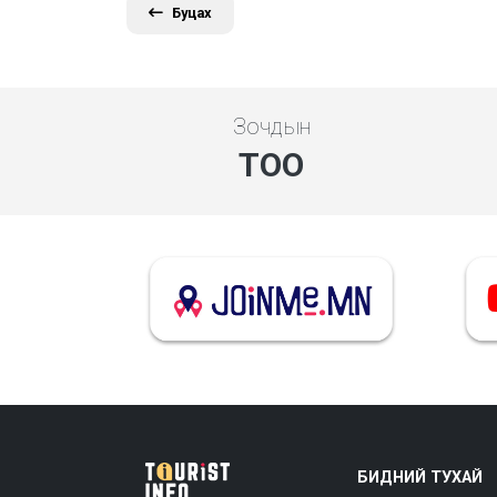
Буцах
Зочдын
ТОО
БИДНИЙ ТУХАЙ