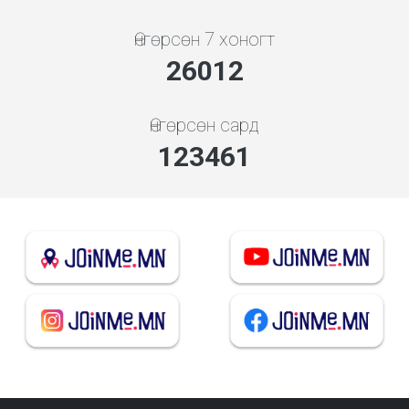
Өнгөрсөн 7 хоногт
28013
Өнгөрсөн сард
132958