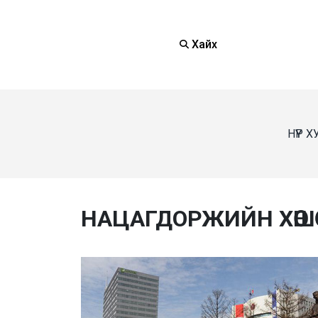
Хайх
НҮҮР 
НАЦАГДОРЖИЙН ХӨШӨӨ