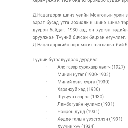
хөрвүүлжээ. 1929 онд эх орондоо буцаж ир
Д.Нацагдорж шинэ үеийн Монголын уран зо
зэрэг бусад утга зохиолын шинэ шинэ төр
дүүрэн байдаг. 1930-аад он хүртэл төди
оруулжээ. Түүний бичсэн бяцхан өгүүллэг,
Д.Нацагдоржийн нэрэмжит шагналыг бий бо
Түүний бүтээлүүдээс дурдвал:
· Алс газар сурахаар явагч (1927)
· Миний нутаг (1930-1933)
· Миний хэнз хурга (1930)
· Харанхуй хад (1930)
· Шувуун саарал (1930)
· Ламбагуайн нулимс (1931)
· Нойрон дунд (1931)
· Хөдөө талын үзэсгэлэн (1931)
· Хуучин хүү (1934)