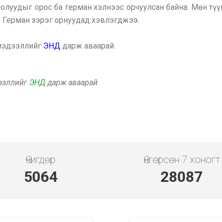
хиолуудыг орос ба герман хэлнээс орчуулсан байна. Мөн тү
г, Герман зэрэг орнуудад хэвлэгджээ.
 мэдээллийг
ЭНД
дарж аваарай.
дээллийг
ЭНД
дарж аваарай
Өчигдөр
Өнгөрсөн 7 хоногт
5843
32408