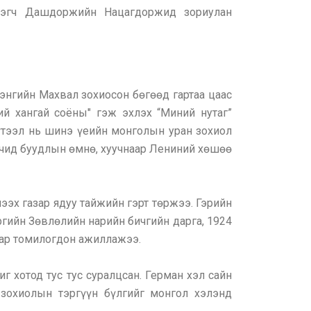
лэгч Дашдоржийн Нацагдоржид зориулан
энгийн Махвал зохиосон бөгөөд гартаа цаас
й хангай соёны" гэж эхлэх “Миний нутаг”
үтээл нь шинэ үеийн монголын уран зохиол
очид буудлын өмнө, хуучнаар Лениний хөшөө
ээх газар ядуу тайжийн гэрт төржээ. Гэрийн
гийн Зөвлөлийн нарийн бичгийн дарга, 1924
ар томилогдон ажиллажээ.
г хотод тус тус суралцсан. Герман хэл сайн
 зохиолын тэргүүн бүлгийг монгол хэлэнд