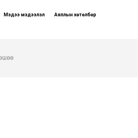
Мэдээ мэдээлэл
Аяллын хөтөлбөр
ӨШӨӨ