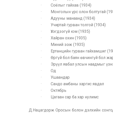
· Соёлыг гайхав (1934)
· Монголын үрс олон болтугай (19
· Адууны манаанд (1934)
· Учиртай гурван толгой (1934)
· Үзэгдээгүй юм (1935)
· Хайран охин (1935)
· Миний ээж (1935)
· Ертөнцийн гурван гайхамшиг (19
· Өргүй бол баян өвчингүй бол жар
· Эрүүл явбал улсын наадмыг үзнэ
· Од
· Ушаандар
· Сандо амбаны харгис явдал
· Октябрь
· Цагаан сар ба хар нулимс
Д.Нацагдорж Оросын болон дэлхийн сонгод