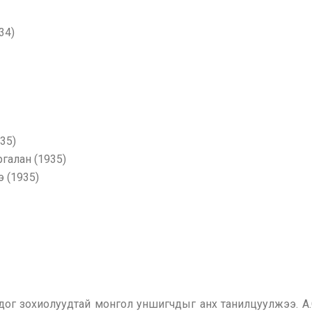
34)
35)
галан (1935)
 (1935)
ог зохиолуудтай монгол уншигчдыг анх танилцуулжээ. А.С