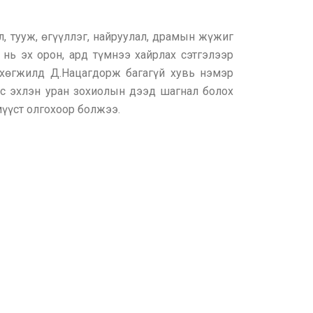
 тууж, өгүүллэг, найруулал, драмын жүжиг
нь эх орон, ард түмнээ хайрлах сэтгэлээр
 хөгжилд Д.Нацагдорж багагүй хувь нэмэр
оос эхлэн уран зохиолын дээд шагнал болох
үүст олгохоор болжээ.