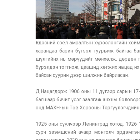
Үндэсний соёл амралтын хүрээлэнгийн хойм
харандаа барин бүтээл туурвиж байгаа б
шүлгийнх нь мөрүүдийг мөнхөлж, дөрвөн т
бүрэлдэн тогтнож, цаашид хөгжих явцад их
байсан суурин дээр шилжин байрласан.
Д.Нацагдорж 1906 оны 11 дүгээр сарын 17-н
багшаар бичиг үсэг заалгаж анхны боловср
онд МАХН-ын Төв Хорооны Тэргүүлэгчдийн 
1925 оны сүүлчээр Ленинград хотод, 1926-1
сурч эзэмшсний ачаар монголч эрдэмтэн 