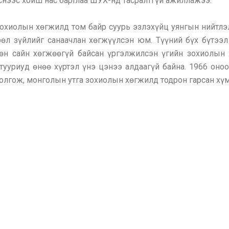
снээс хойш нас бартлаа ШУХ-нд тасралтгүй ажиллажээ.
хиолын хөгжилд том байр суурь эзлэхүйц уянгын нийтлэл,
өл зүйлийг санаачлан хөгжүүлсэн юм. Түүний бүх бүтээл 
йлөн сайн хөгжөөгүй байсан үргэлжилсэн үгийн зохиолын
 тууриуд өнөө хүртэл үнэ цэнээ алдаагүй байна. 1966 он
лгож, монголын утга зохиолын хөгжилд тодрон гарсан хүм