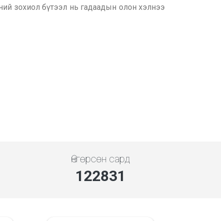
үний зохиол бүтээл нь гадаадын олон хэлнээ
Өнгөрсөн сард
141728