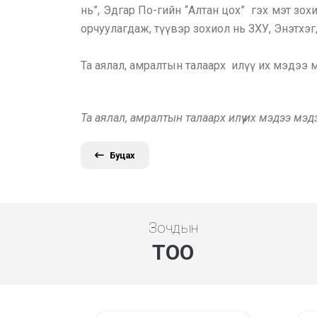
нь”, Эдгар По-гийн “Алтан цох” гэх мэт зо
орчуулагдаж, түүвэр зохиол нь ЗХУ, Энэтхэ
Та аялал, амралтын талаарх илүү их мэдээ
Та аялал, амралтын талаарх илүү их мэдээ мэ
Буцах
Зочдын
ТОО