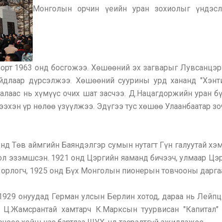
Монголын орчин үеийн уран зохиолыг үндэс
орт 1963 онд босгожээ. Хөшөөний эх загварыг Лувсанцэр
айдлаар дүрсэлжээ. Хөшөөний суурины урд хананд "Хэнти
алаас нь хүмүүс очих шат засчээ. Д.Нацагдоржийн уран б
ээхэн үр нөлөө үзүүлжээ. Эдүгээ тус хөшөө Улаанбаатар з
д Төв аймгийн Баяндэлгэр сумын нутагт Гүн галуутай хэм
ол эзэмшсэн. 1921 онд Цэргийн яаманд бичээч, улмаар Цэр
орлогч, 1925 онд Бүх Монголын пионерын товчооны дарга
929 онуудад Герман улсын Берлин хотод, дараа нь Лейпци
Ц.Жамсрантай хамтарч К.Марксын туурвисан "Капитал"