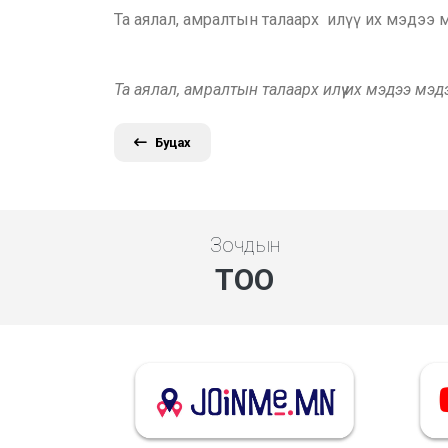
Та аялал, амралтын талаарх илүү их мэдээ
Та аялал, амралтын талаарх илүү их мэдээ мэ
Буцах
Зочдын
ТОО