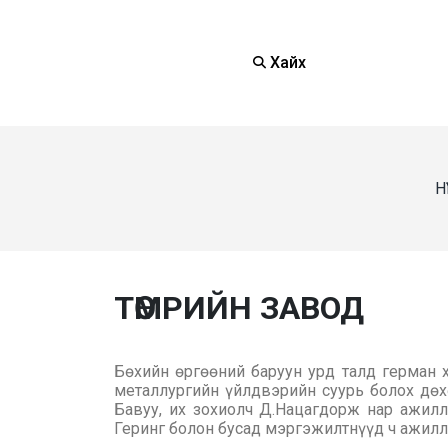
Хайх
Н
ТӨМРИЙН ЗАВОД
Бөхийн өргөөний баруун урд талд герман 
металлургийн үйлдвэрийн суурь болох дө
Бавуу, их зохиолч Д.Нацагдорж нар ажил
Геринг болон бусад мэргэжилтнүүд ч ажилл