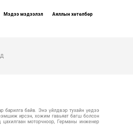
Мэдээ мэдээлэл
Аяллын хөтөлбөр
ОД
р барилга байв. Энэ үйлдвэр тухайн үедээ
зэмшиж ирсэн, хожим гавьяат багш болсон
д цахилгаан моторчноор, Германы инженер