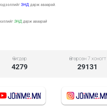
 мэдээллийг
ЭНД
дарж аваарай.
дээллийг
ЭНД
дарж аваарай
Өчигдөр
Өнгөрсөн 7 хоногт
4279
29131