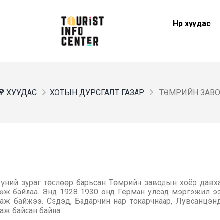
Нүүр хуудас
ҮҮР ХУУДАС
ХОТЫН ДУРСГАЛТ ГАЗАР
ТӨМРИЙН ЗАВ
хүний зураг төслөөр барьсан Төмрийн заводын хоёр давха
хөж байлаа. Энд 1928-1930 онд Герман улсад мэргэжил э
лаж байжээ. Сэдэд, Бадарчин нар токарчнаар, Лувсанцэн
аж байсан байна.