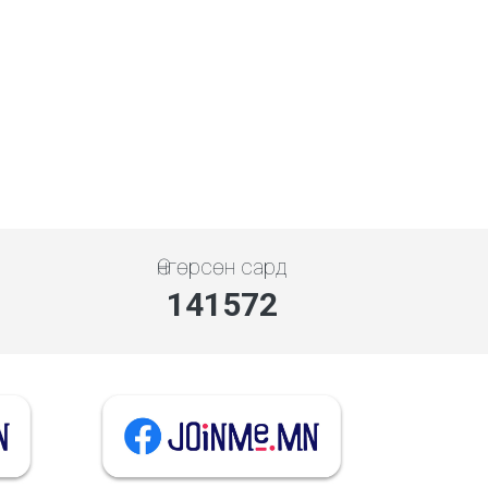
Өнгөрсөн сард
141572