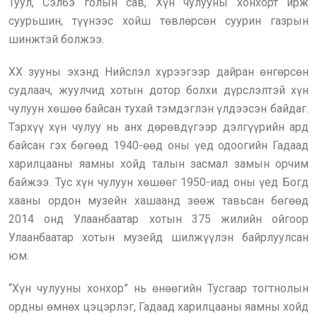
Туул, Сэлбэ голын сав, Хүн чулууны хонхорт ирж
суурьшин, түүнээс хойш төвлөрсөн суурин газрын
шинжтэй болжээ.
ХХ зууны эхэнд Нийслэл хүрээгээр дайран өнгөрсөн
судлаач, жуулчид хотын дотор болхи дүрслэлтэй хүн
чулуун хөшөө байсан тухай тэмдэглэн үлдээсэн байдаг.
Тэрхүү хүн чулуу нь анх дөрөвдүгээр дэлгүүрийн ард
байсан гэх бөгөөд 1940-өөд оны үед одоогийн Гадаад
харилцааны яамны хойд талын засмал замын орчим
байжээ. Тус хүн чулуун хөшөөг 1950-иад оны үед Богд
хааны ордон музейн хашаанд зөөж тавьсан бөгөөд
2014 онд Улаанбаатар хотын 375 жилийн ойгоор
Улаанбаатар хотын музейд шилжүүлэн байрлуулсан
юм.
“Хүн чулууны хонхор” нь өнөөгийн Тусгаар тогтнолын
ордны өмнөх цэцэрлэг, Гадаад харилцааны яамны хойд