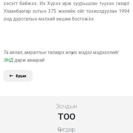
хэсэгт байжээ. Их Хүрээ ирж суурьшсан түүхэн газарт
Улаанбаатар хотын 375 жилийн ойг тохиолдуулан 1994
онд дурсгалын мэлхий хөшөө босгожээ.
Та аялал, амралтын талаарх илүү их мэдээ мэдээллийг
ЭНД
дарж аваарай
Буцах
Зочдын
ТОО
Өчигдөр