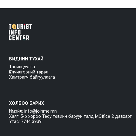
БИДНИЙ ТУХАЙ
Танилцуулга
Үйлчилгээний төрөл
Хамтрагч байгууллага
ХОЛБОО БАРИХ
Имэйл: info@joinme.mn
Хаяг: 5-р хороо Tedy төвийн баруун талд MOffice 2 давхарт
Утас: 7744 3939