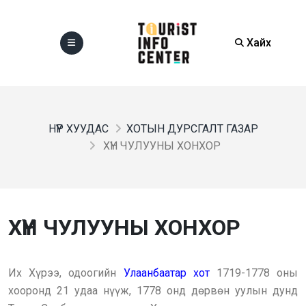
Хайх
НҮҮР ХУУДАС
ХОТЫН ДУРСГАЛТ ГАЗАР
ХҮН ЧУЛУУНЫ ХОНХОР
ХҮН ЧУЛУУНЫ ХОНХОР
Их Хүрээ, одоогийн
Улаанбаатар хот
1719-1778 оны
хооронд 21 удаа нүүж, 1778 онд дөрвөн уулын дунд