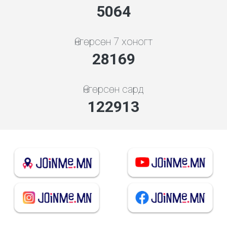
5259
Өнгөрсөн 7 хоногт
29253
Өнгөрсөн сард
127641