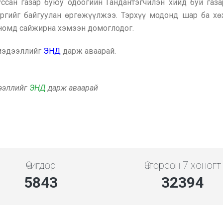
ссан газар буюу одоогийн Гандантэгчилэн хийд буй газа
ргийг байгуулан өргөжүүлжээ. Тэрхүү модонд шар ба хөх
 номд сайжирна хэмээн домоглодог.
 мэдээллийг
ЭНД
дарж аваарай.
дээллийг
ЭНД
дарж аваарай
Өчигдөр
Өнгөрсөн 7 хоногт
5843
32394