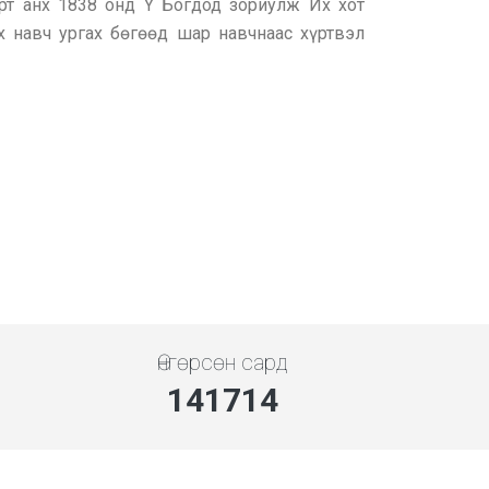
рт анх 1838 онд Y Богдод зориулж Их хот
 навч ургах бөгөөд шар навчнаас хүртвэл
Өнгөрсөн сард
141714