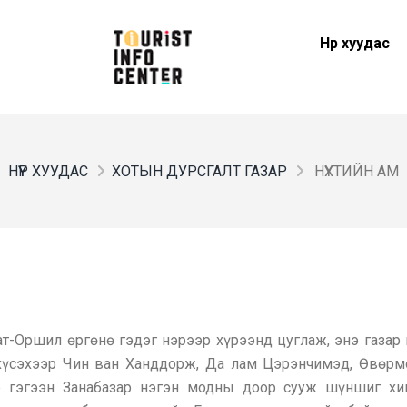
Нүүр хуудас
НҮҮР ХУУДАС
ХОТЫН ДУРСГАЛТ ГАЗАР
НҮХТИЙН АМ
-Оршил өргөнө гэдэг нэрээр хүрээнд цуглаж, энэ газар 
хүсэхээр Чин ван Ханддорж, Да лам Цэрэнчимэд, Өвөрм
р гэгээн Занабазар нэгэн модны доор сууж шүншиг хи