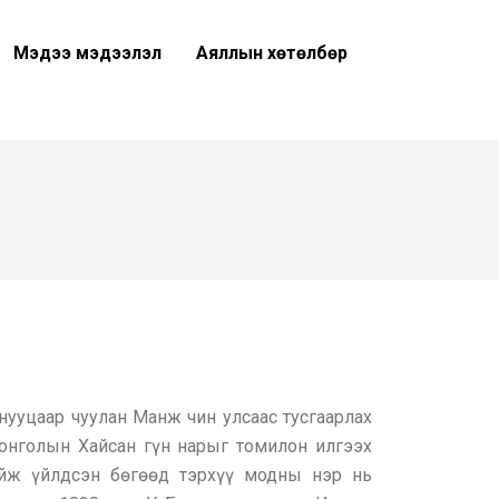
Мэдээ мэдээлэл
Аяллын хөтөлбөр
нууцаар чуулан Манж чин улсаас тусгаарлах
онголын Хайсан гүн нарыг томилон илгээх
йж үйлдсэн бөгөөд тэрхүү модны нэр нь