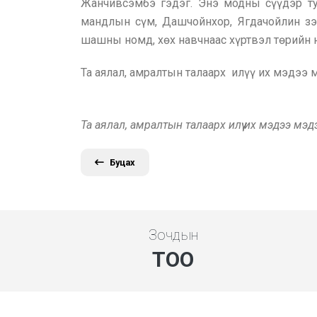
Жанчивсэмбэ гэдэг. Энэ модны сүүдэр ту
мандлын сүм, Дашчойнхор, Ягдачойлин зэ
шашны номд, хөх навчнаас хүртвэл төрийн
Та аялал, амралтын талаарх илүү их мэдээ
Та аялал, амралтын талаарх илүү их мэдээ мэ
Буцах
Зочдын
ТОО