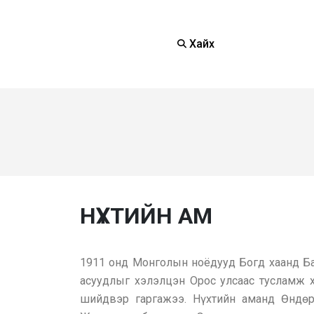
Хайх
НҮХТИЙН АМ
1911 онд Монголын ноёдууд Богд хаанд Бат
асуудлыг хэлэлцэн Орос улсаас тусламж 
шийдвэр гаргажээ. Нүхтийн аманд Өндө