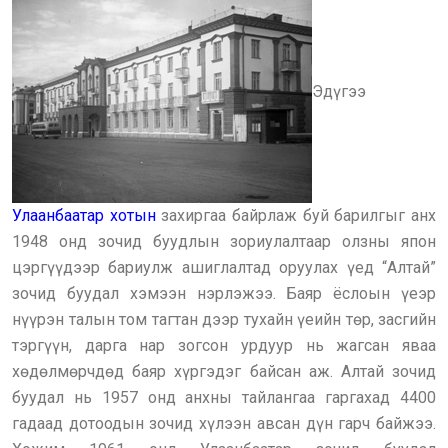
Эдүгээ
Улаанбаатар хотын
захиргаа байрлаж буй барилгыг анх
1948 онд зочид буудлын зориулалтаар олзны япон
цэргүүдээр бариулж ашиглалтад оруулах үед “Алтай”
зочид буудал хэмээн нэрлэжээ. Баяр ёслоын үеэр
нүүрэн талын том тагтан дээр тухайн үеийн төр, засгийн
тэргүүн, дарга нар зогсон урдуур нь жагсан яваа
хөдөлмөрчдөд баяр хүргэдэг байсан аж. Алтай зочид
буудал нь 1957 онд анхны тайлангаа гаргахад 4400
гадаад дотоодын зочид хүлээн авсан дүн гарч байжээ.