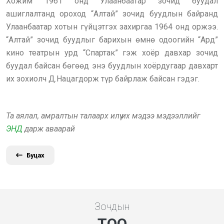
Хожим 1961 онд Улаанбаатар зочид буудал
ашиглалтанд ороход “Алтай” зочид буудлын байранд
Улаанбаатар хотын гүйцэтгэх захиргаа 1964 онд оржээ.
“Алтай” зочид буудлыг барихын өмнө одоогийн “Ард”
кино театрын урд “Спартак” гэж хоёр давхар зочид
буудал байсан бөгөөд энэ буудлын хоёрдугаар давхарт
их зохиолч Д.Нацагдорж түр байрлаж байсан гэдэг.
Та аялал, амралтын талаарх илүү их мэдээ мэдээллийг
ЭНД
дарж аваарай
Буцах
Зочдын
ТОО