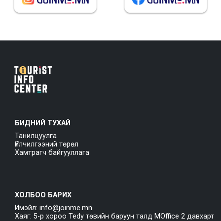
БИДНИЙ ТУХАЙ
Танилцуулга
Үйлчилгээний төрөл
Хамтрагч байгууллага
ХОЛБОО БАРИХ
Имэйл: info@joinme.mn
Хаяг: 5-р хороо Tedy төвийн баруун талд MOffice 2 давхарт