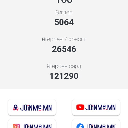
Өчигдөр
5453
Өнгөрсөн 7 хоногт
28588
Өнгөрсөн сард
130620