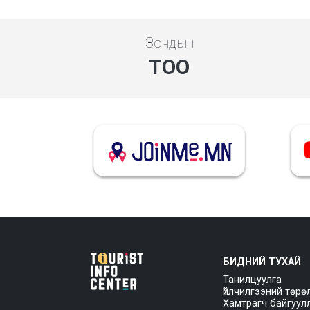
Зочдын
ТОО
БИДНИЙ ТУХАЙ
Танилцуулга
Үйлчилгээний төрө
Хамтрагч байгуул