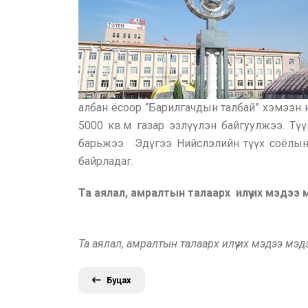
албан ёсоор “Барилгачдын талбай” хэмээн н
5000 кв.м газар эзлүүлэн байгуулжээ. Тү
барьжээ. Эдүгээ Нийслэлийн түүх соёлын
байрладаг.
Та аялал, амралтын талаарх илүү их мэдээ
Та аялал, амралтын талаарх илүү их мэдээ мэ
Буцах