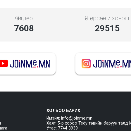
Өчигдөр
Өнгөрсөн 7 хоногт
7608
29515
ХОЛБОО БАРИХ
Имэйл: info@joinme.mn
л
Хаяг: 5-р хороо Tedy төвийн баруун талд 
лага
Утас: 7744 3939