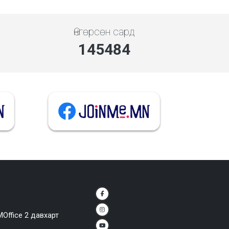
Өнгөрсөн сард
145484
MOffice 2 давхарт