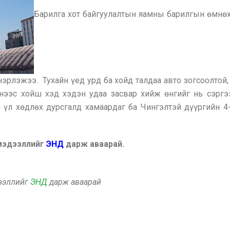
Барилга хот байгуулалтын яамны барилгын өмнөх
эрлэжээ. Тухайн үед урд ба хойд талдаа авто зогсоолтой
үнээс хойш хэд хэдэн удаа засвар хийж өнгийг нь сэргэ
 үл хөдлөх дурсгалд хамаардаг ба Чингэлтэй дүүргийн 
 мэдээллийг
ЭНД
дарж аваарай.
дээллийг
ЭНД
дарж аваарай