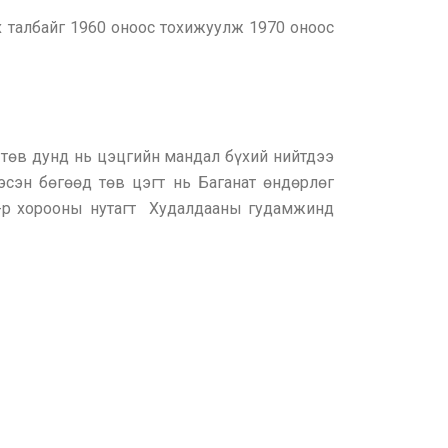
 талбайг 1960 оноос тохижуулж 1970 оноос
, төв дунд нь цэцгийн мандал бүхий нийтдээ
эсэн бөгөөд төв цэгт нь Баганат өндөрлөг
4-р хорооны нутагт Худалдааны гудамжинд