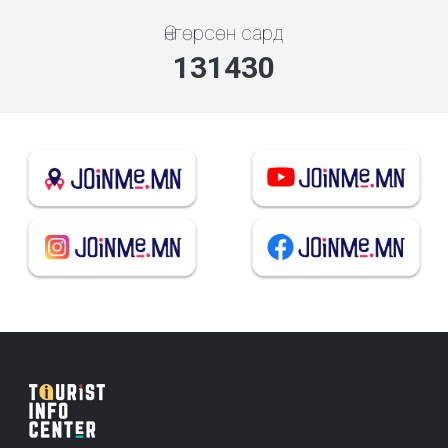
Өнгөрсөн сард
140818