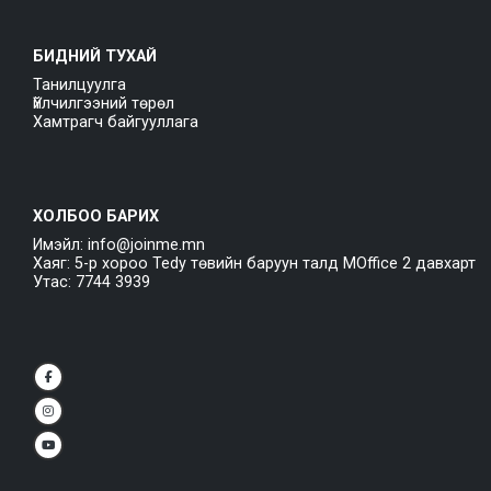
БИДНИЙ ТУХАЙ
Танилцуулга
Үйлчилгээний төрөл
Хамтрагч байгууллага
ХОЛБОО БАРИХ
Имэйл: info@joinme.mn
Хаяг: 5-р хороо Tedy төвийн баруун талд MOffice 2 давхарт
Утас: 7744 3939