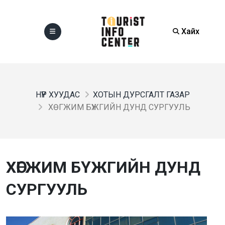
Хайх
НҮҮР ХУУДАС
ХОТЫН ДУРСГАЛТ ГАЗАР
ХӨГЖИМ БҮЖГИЙН ДУНД СУРГУУЛЬ
ХӨГЖИМ БҮЖГИЙН ДУНД
СУРГУУЛЬ