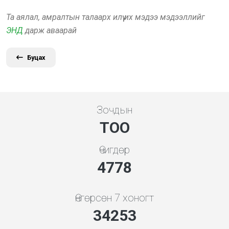
Та аялал, амралтын талаарх илүү их мэдээ мэдээллийг
ЭНД
дарж аваарай
Буцах
Зочдын
ТОО
Өчигдөр
5119
Өнгөрсөн 7 хоногт
36700