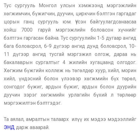
Тус сургууль Монгол улсын хэмжээнд мэргэжлийн
хөгжимчин, бүжигчин, дуучин, циркчин бэлтгэн гаргадаг
цорын ганц сургууль юм. Үүсэн байгуулагдсанаасаа
хойш 7000 гаруй мэргэжлийн боловсон хүчнийг
бэлтгэн гаргасан байна. Тус сургуулийн 1-5 дугаар ангид
бага боловсрол, 6-9 дүгээр ангид дунд боловсрол, 10-
11 дүгээр ангид тусгай мэргэжил олгож, дараа нь
бакалаврын сургалтыг 4 жилийн хугацаанд олгодог.
Хөгжим бүжгийн коллеж нь төгөлдөр хуур, хийл, морин
хийл, үндэсний болон үлээвэр хөгжмийн бүх төрөл,
сонгодог бүжиг, ардын бүжиг, ардын болон дуурийн
дуучин зэрэг хөгжмийн урлагийн бүхий л төрлөөр
мэргэжилтэн бэлтгэдэг.
Та аялал, амралтын талаарх илүү их мэдээ мэдээллийг
ЭНД
дарж аваарай.