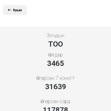
Буцах
Зочдын
ТОО
Өчигдөр
3731
Өнгөрсөн 7 хоногт
34073
Өнгөрсөн сард
126945