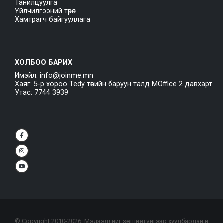
Танилцуулга
Үйлчилгээний төрөл
Хамтрагч байгууллага
ХОЛБОО БАРИХ
Имэйл: info@joinme.mn
Хаяг: 5-р хороо Tedy төвийн баруун талд MOffice 2 давхарт
Утас: 7744 3939
© Copyright 2010-
2026
. Мэдээллийг зөвшөөрөлгүйгээр хуулбарлан өөр