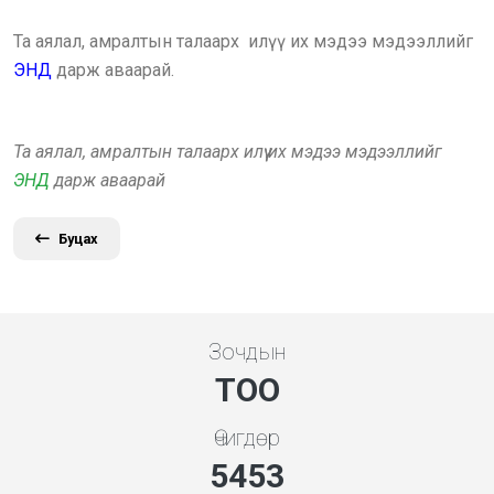
Та аялал, амралтын талаарх илүү их мэдээ мэдээллийг
ЭНД
дарж аваарай.
Та аялал, амралтын талаарх илүү их мэдээ мэдээллийг
ЭНД
дарж аваарай
Буцах
Зочдын
ТОО
Өчигдөр
5843