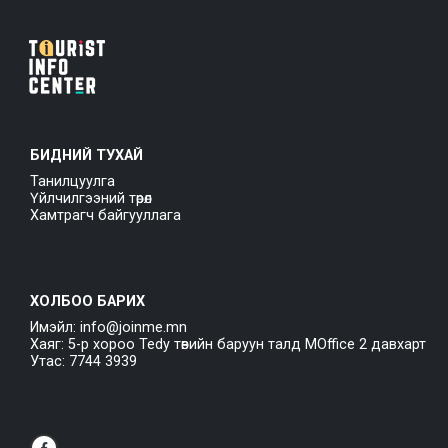
БИДНИЙ ТУХАЙ
Танилцуулга
Үйлчилгээний төрөл
Хамтрагч байгууллага
ХОЛБОО БАРИХ
Имэйл: info@joinme.mn
Хаяг: 5-р хороо Tedy төвийн баруун талд MOffice 2 давхарт
Утас: 7744 3939