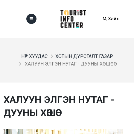
Хайх
НҮҮР ХУУДАС
ХОТЫН ДУРСГАЛТ ГАЗАР
ХАЛУУН ЭЛГЭН НУТАГ - ДУУНЫ ХӨШӨӨ
ХАЛУУН ЭЛГЭН НУТАГ -
ДУУНЫ ХӨШӨӨ