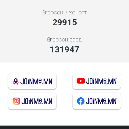
Өнгөрсөн 7 хоногт
32052
Өнгөрсөн сард
141372