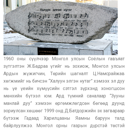
1960 оны сүүлчээр Монгол улсын Соёлын гавъяат
зүтгэлтэн Ж.Бадраа үгийг нь зохиож, Монгол улсын
Ардын жүжигчин, Төрийн шагналт Ц.Намсрайжав
хөгжмийг нь бичсэн “Халуун элгэн нутаг” хэмээх эл дуу
нь үе үеийн хүмүүсийн сэтгэл зүрхэнд хоногшсон
мөнхийн бүтээл юм. Ард түмний саналаар “Зууны
манлай дуу” хэмээн өргөмжлөгдсөн бөгөөд дуунд
зориулсан хөшөөг 1999 онд Д.Батдоржийн эх загвараар
бүтээж Гадаад Харилцааны Яамны баруун талд
байрлуулжээ. Монгол орны газрын дүрстэй төстэй