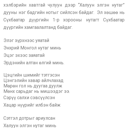
хэлбэрийн хавтгай чулуун дээр “Халуун элгэн нутаг”
дууны нэг бадгийн нотыг сийлсэн байдаг. Эл хөшөө нь
Сүхбаатар дүүргийн 1-р хорооны нутагт Сүхбаатар
дүүргийн хамгаалалтанд байдаг.
Элэг зүрхнээс уяатай
Энхрий Монгол нутаг минь
Эцэг эхээс заяатай
Эрдэнийн алтан өлгий минь.
Цэцгийн шимийг тэтгэсэн
Цэнгэлийн хавар айлчлахад
Мөрөн гол нь дуугаа дуулж
Мөнх сарьдаг нь мишээдэг ээ.
Сэрүү салхи сэвсүүлсэн
Хацар нүүрийг илбэн байж
Сэтгэл дотрыг ариулсан
Халуун элгэн нутаг минь