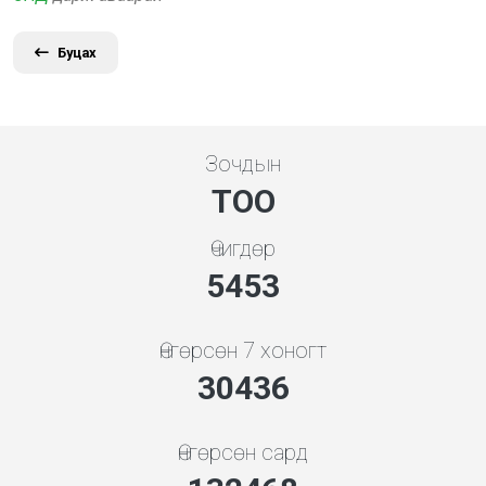
Буцах
Зочдын
ТОО
Өчигдөр
5843
Өнгөрсөн 7 хоногт
32610
Өнгөрсөн сард