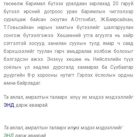
төсөөлж баримал бүтээх уралдаан зарлахад 20 гаруй
бүтээл ирсний дотроос уран баримлын чиглэлээр
суралцаж байсан оюутан А.Отгонбат, Ж.Баярсайхан,
Т.Говьсайхан нарын хамтын бүтээлийг шалгаруулан
сонгож бүтээлгэжээ. Хөшөөний утга агуулга нь хайр
сэтгэлтэй хосууд ханилан суухын тулд ямар ч саад
бэрхшээлийг туулан гарч амьдралаа холбож болохыг
бэлгэдсэн ажээ. Энэхүү хөшөө нь Нийслэлийн түүх
соёлын үл хөдлөх дурсгалд хамаарах ба Сүхбаатар
дүүргийн 8-р хорооны нутагт Гэрлэх ёслолын ордны
өмнө байрладаг.
Та аялал, амралтын талаарх илүү их мэдээ мэдээллийг
ЭНД
дарж аваарай.
Та аялал, амралтын талаарх илүү их мэдээ мэдээллийг
ЭНД
дарж аваарай