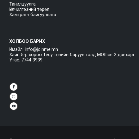
Танилцуулга
Үйлчилгээний төрөл
Хамтрагч байгууллага
ХОЛБОО БАРИХ
Имэйл: info@joinme.mn
Хаяг: 5-р хороо Tedy төвийн баруун талд MOffice 2 давхарт
Утас: 7744 3939