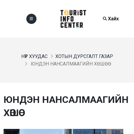
Хайх
НҮҮР ХУУДАС
ХОТЫН ДУРСГАЛТ ГАЗАР
ЮНДЭН НАНСАЛМААГИЙН ХӨШӨӨ
ЮНДЭН НАНСАЛМААГИЙН
ХӨШӨӨ