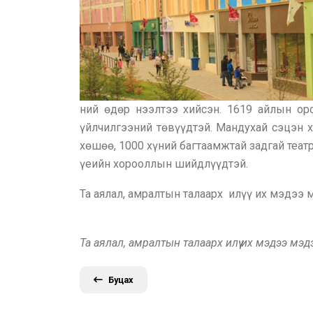
ний өдөр нээлтээ хийсэн. 1619 айлын оро
үйлчилгээний төвүүдтэй. Мандухай сэцэн х
хөшөө, 1000 хүний багтаамжтай задгай теат
үеийн хорооллын шийдлүүдтэй.
Та аялал, амралтын талаарх илүү их мэдээ
Та аялал, амралтын талаарх илүү их мэдээ мэ
Буцах