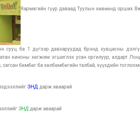
Яармагийн гүүр даваад Туулын хөвөөнд орших Ви
н сууц ба 1 дүгээр давхаруудад брэнд хувцасны дэлгүү
атан киноны хөгжим эгшиглэх усан оргилуур, алдарт Лон
р, сагсан бөмбөг ба хөлбөмбөгийн талбай, хүүхдийн тоглоо
 мэдээллийг
ЭНД
дарж аваарай.
дээллийг
ЭНД
дарж аваарай