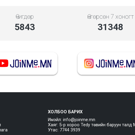
Өчигдөр
Өнгөрсөн 7 хоногт
5843
31348
ХОЛБОО БАРИХ
Имэйл: info@joinme.mn
л
Хаяг: 5-р хороо Tedy төвийн баруун талд 
лага
Утас: 7744 3939