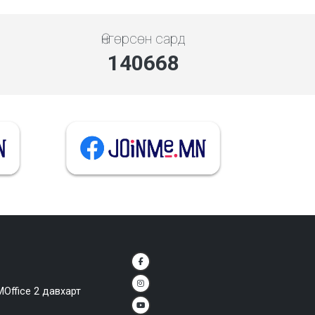
Өнгөрсөн сард
140668
MOffice 2 давхарт