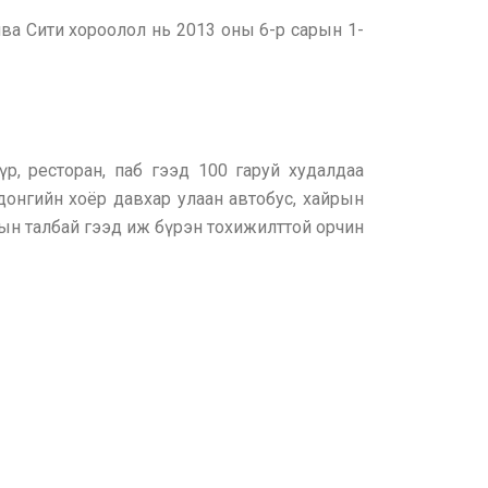
ва Сити хороолол нь 2013 оны 6-р сарын 1-
р, ресторан, паб гээд 100 гаруй худалдаа
донгийн хоёр давхар улаан автобус, хайрын
мын талбай гээд иж бүрэн тохижилттой орчин