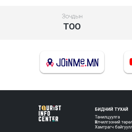
Зочдын
ТОО
БИДНИЙ ТУХАЙ
Танилцуулга
Үйлчилгээний төрө
Хамтрагч байгуул