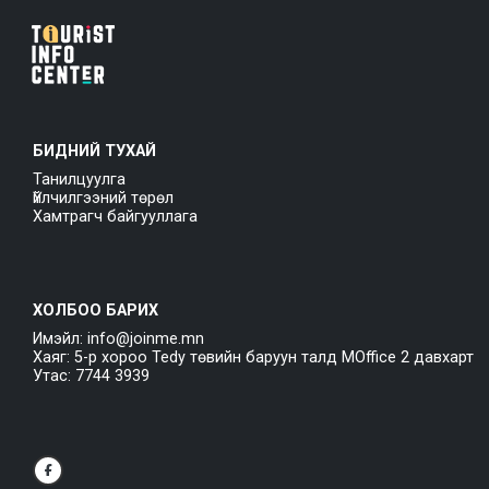
БИДНИЙ ТУХАЙ
Танилцуулга
Үйлчилгээний төрөл
Хамтрагч байгууллага
ХОЛБОО БАРИХ
Имэйл: info@joinme.mn
Хаяг: 5-р хороо Tedy төвийн баруун талд MOffice 2 давхарт
Утас: 7744 3939