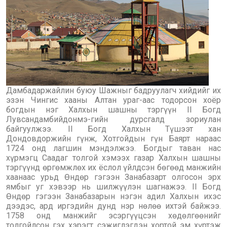
Дамбадаржайлин буюу Шажныг бадруулагч хийдийг их
эзэн Чингис хааны Алтан ураг-аас тодорсон хоёр
богдын нэг Халхын шашны тэргүүн II Богд
Лувсандамбийдонмэ-гийн дурсгалд зориулан
байгуулжээ. II Богд Халхын Түшээт хан
Дондовдоржийн гүнж, Хотгойдын гүн Баярт нараас
1724 онд лагшин мэндэлжээ. Богдыг таван нас
хүрмэгц Саадаг толгой хэмээх газар Халхын шашны
тэргүүнд өргөмжлөх их ёслол үйлдсэн бөгөөд манжийн
хаанаас урьд Өндөр гэгээн Занабазарт олгосон эрх
ямбыг уг хэвээр нь шилжүүлэн шагнажээ. II Богд
Өндөр гэгээн Занабазарын нэгэн адил Халхын ихэс
дээдэс, ард иргэдийн дунд нэр нөлөө ихтэй байжээ.
1758 онд манжийг эсэргүүцсэн хөдөлгөөнийг
толгойлсон гэх хэрэгт сэжиглэгдэн хортой эм хүртэж