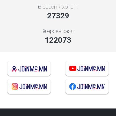
Өнгөрсөн 7 хоногт
29432
Өнгөрсөн сард
131464