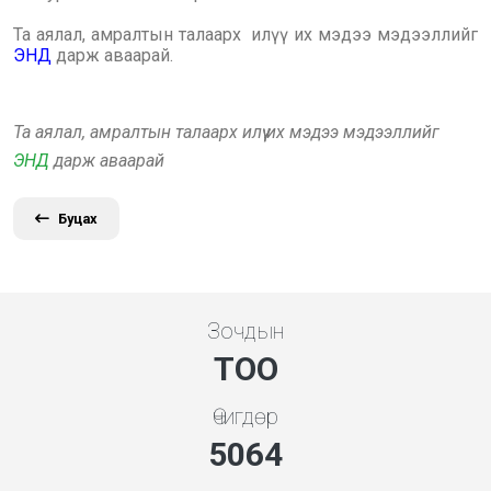
Та аялал, амралтын талаарх илүү их мэдээ мэдээллийг
ЭНД
дарж аваарай.
Та аялал, амралтын талаарх илүү их мэдээ мэдээллийг
ЭНД
дарж аваарай
Буцах
Зочдын
ТОО
Өчигдөр
5453