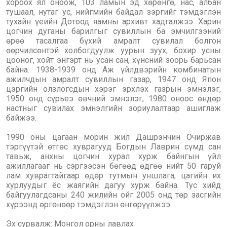
хороох ял оноож, 103 ламын эд хөрөнгө, нас, албан
тушаал, нутаг ус, нийгмийн байдал зэргийг тэмдэглэн
тухайн үеийн Дотоод яамны архивт хадгалжээ. Харин
цогчин дуганы барилгыг сувиллын ба эмчилгээний
өрөө тасалгаа бүхий амралт сувилал болгон
өөрчилсөнтэй холбогдуулж уурын зуух, бохир усны
цооног, хойт энгэрт нь усан сан, хүнсний зоорь барьсан
байна. 1938-1939 онд Аж үйлдвэрийн комбинатын
ажилчдын амралт сувиллын газар, 1947 онд Япон
цэргийн олзлогсдын хэрэг эрхлэх газрын эмнэлэг,
1950 онд сүрьеэ өвчний эмнэлэг, 1980 оноос өндөр
настныг сувилах эмнэлгийн зориулалтаар ашиглаж
байжээ.
1990 оны цагаан морин жил Дашрэнчин Очиржав
тэргүүтэй өтгөс хуврагууд Богдын Лаврин сүмд сан
тавьж, анхны цогчин хурал хурж байнгын үйл
ажиллагааг нь сэргээсэн бөгөөд өдгөө нийт 50 гаруй
лам хуврагтайгаар өдөр тутмын уншлага, цагийн их
хурлуудыг ёс жаягийн дагуу хурж байна. Тус хийд
байгуулагдсаны 240 жилийн ойг 2005 онд төр засгийн
хүрээнд өргөнөөр тэмдэглэн өнгөрүүлжээ.
Эх сурвалж: Монгол орны лавлах