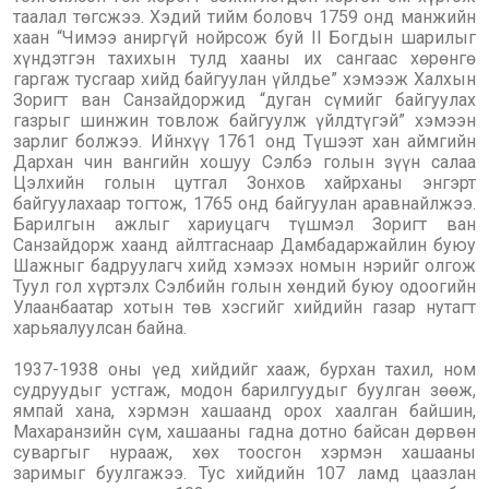
таалал төгсжээ. Хэдий тийм боловч 1759 онд манжийн
хаан “Чимээ аниргүй нойрсож буй II Богдын шарилыг
хүндэтгэн тахихын тулд хааны их сангаас хөрөнгө
гаргаж тусгаар хийд байгуулан үйлдье” хэмээж Халхын
Зоригт ван Санзайдоржид “дуган сүмийг байгуулах
газрыг шинжин товлож байгуулж үйлдтүгэй” хэмээн
зарлиг болжээ. Ийнхүү 1761 онд Түшээт хан аймгийн
Дархан чин вангийн хошуу Сэлбэ голын зүүн салаа
Цэлхийн голын цутгал Зонхов хайрханы энгэрт
байгуулахаар тогтож, 1765 онд байгуулан аравнайлжээ.
Барилгын ажлыг хариуцагч түшмэл Зоригт ван
Санзайдорж хаанд айлтгаснаар Дамбадаржайлин буюу
Шажныг бадруулагч хийд хэмээх номын нэрийг олгож
Туул гол хүртэлх Сэлбийн голын хөндий буюу одоогийн
Улаанбаатар хотын төв хэсгийг хийдийн газар нутагт
харьяалуулсан байна.
1937-1938 оны үед хийдийг хааж, бурхан тахил, ном
судруудыг устгаж, модон барилгуудыг буулган зөөж,
ямпай хана, хэрмэн хашаанд орох хаалган байшин,
Махаранзийн сүм, хашааны гадна дотно байсан дөрвөн
суваргыг нурааж, хөх тоосгон хэрмэн хашааны
заримыг буулгажээ. Тус хийдийн 107 ламд цаазлан