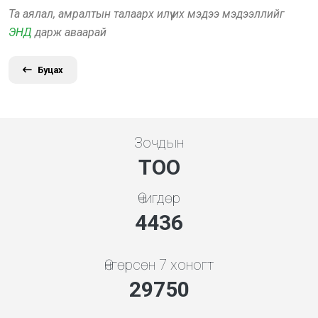
Та аялал, амралтын талаарх илүү их мэдээ мэдээллийг
ЭНД
дарж аваарай
Буцах
Зочдын
ТОО
Өчигдөр
4778
Өнгөрсөн 7 хоногт
32039