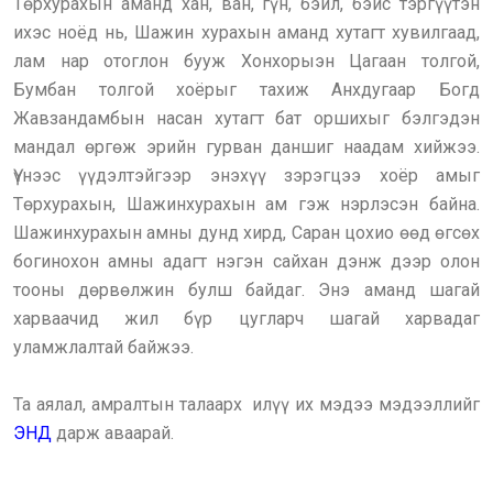
Төрхурахын аманд хан, ван, гүн, бэйл, бэйс тэргүүтэн
ихэс ноёд нь, Шажин хурахын аманд хутагт хувилгаад,
лам нар отоглон бууж Хонхорыэн Цагаан толгой,
Бумбан толгой хоёрыг тахиж Анхдугаар Богд
Жавзандамбын насан хутагт бат оршихыг бэлгэдэн
мандал өргөж эрийн гурван даншиг наадам хийжээ.
Үүнээс үүдэлтэйгээр энэхүү зэрэгцээ хоёр амыг
Төрхурахын, Шажинхурахын ам гэж нэрлэсэн байна.
Шажинхурахын амны дунд хирд, Саран цохио өөд өгсөх
богинохон амны адагт нэгэн сайхан дэнж дээр олон
тооны дөрвөлжин булш байдаг. Энэ аманд шагай
харваачид жил бүр цугларч шагай харвадаг
уламжлалтай байжээ.
Та аялал, амралтын талаарх илүү их мэдээ мэдээллийг
ЭНД
дарж аваарай.