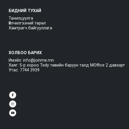
БИДНИЙ ТУХАЙ
Танилцуулга
Үйлчилгээний төрөл
Хамтрагч байгууллага
ХОЛБОО БАРИХ
Имэйл: info@joinme.mn
Хаяг: 5-р хороо Tedy төвийн баруун талд MOffice 2 давхарт
Утас: 7744 3939