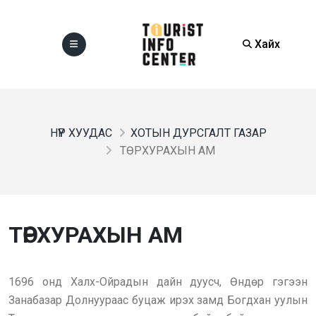
Хайх
НҮҮР ХУУДАС
ХОТЫН ДУРСГАЛТ ГАЗАР
ТӨРХУРАХЫН АМ
ТӨРХУРАХЫН АМ
1696 онд Халх-Ойрадын дайн дуусч, Өндөр гэгээн
Занабазар Долнуураас буцаж ирэх замд Богдхан уулын