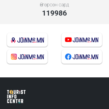
Өнгөрсөн сард
129215