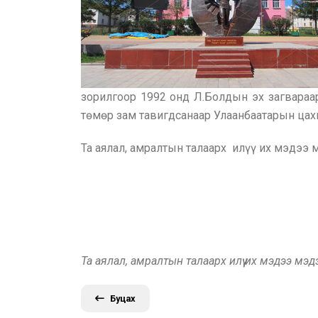
зорилгоор 1992 онд Л.Болдын эх загвараа
төмөр зам тавигдсанаар Улаанбаатарын цах
Та аялал, амралтын талаарх илүү их мэдээ
Та аялал, амралтын талаарх илүү их мэдээ мэ
Буцах