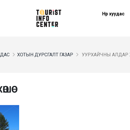
Нүүр хуудас
УУДАС
ХОТЫН ДУРСГАЛТ ГАЗАР
УУРХАЙЧНЫ АЛДАР
ШӨӨ