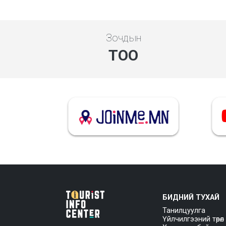
Зочдын
ТОО
БИДНИЙ ТУХАЙ
Танилцуулга
Үйлчилгээний төрөл