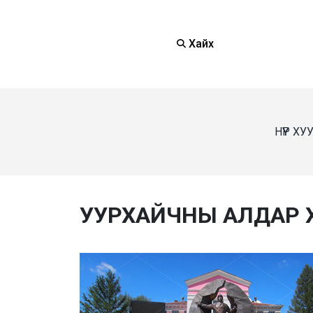
Хайх
НҮҮР Х
УУРХАЙЧНЫ АЛДАР ХӨ