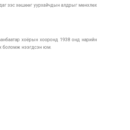
даг зэс хөшөөг уурхайчдын алдрыг мөнхлөх
аанбаатар хоёрын хооронд 1938 онд нарийн
их боломж нээгдсэн юм.