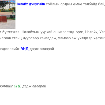
Налайх дүүргийн
соёлын ордны өмнө талбайд бай
р бүтээжээ. Налайхын уурхай ашиглалтад орж, Налайх, Ул
илгаан станц нүүрсээр хангадаж, улмаар аж үйлдвэр хөгж
 мэдээллийг
ЭНД
дарж аваарай.
дээллийг
ЭНД
дарж аваарай