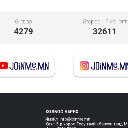
Өчигдөр
Өнгөрсөн 7 хоногт
4279
32611
ХОЛБОО БАРИХ
Имэйл: info@joinme.mn
Хаяг: 5-р хороо Tedy төвийн баруун талд M