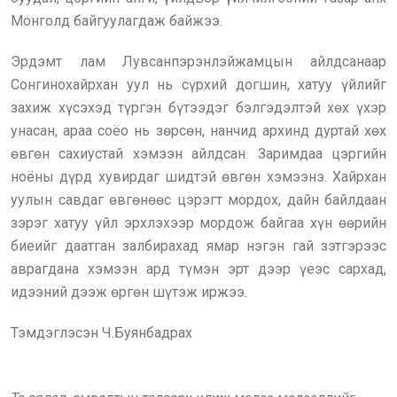
Монголд байгуулагдаж байжээ.
Эрдэмт лам Лувсанпэрэнлэйжамцын айлдсанаар
Сонгинохайрхан уул нь сүрхий догшин, хатуу үйлийг
захиж хүсэхэд түргэн бүтээдэг бэлгэдэлтэй хөх үхэр
унасан, араа соёо нь зөрсөн, нанчид архинд дуртай хөх
өвгөн сахиустай хэмээн айлдсан. Заримдаа цэргийн
ноёны дүрд хувирдаг шидтэй өвгөн хэмээнэ. Хайрхан
уулын савдаг өвгөнөөс цэрэгт мордох, дайн байлдаан
зэрэг хатуу үйл эрхлэхээр мордож байгаа хүн өөрийн
биеийг даатган залбирахад ямар нэгэн гай зэтгэрээс
аврагдана хэмээн ард түмэн эрт дээр үеэс сархад,
идээний дээж өргөн шүтэж иржээ.
Тэмдэглэсэн Ч.Буянбадрах