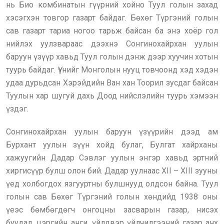
нь Био комбинатын гүүрний хойно Туул голын захад
хэсэгхэн товгор газарт байдаг. Бөхөг Түргэний голын
сав газарт тариа ногоо тарьж байсан ба энэ хоёр гол
нийлэх уулзвараас дээхнэ Сонгинохайрхан уулын
баруун үзүүр хавьд Туул голын дэнж дээр хуучин хотын
туурь байдаг. Үүнийг Монголын нууц товчоонд хэд хэдэн
удаа дурьдсан Хэрэйдийн Ван хан Тоорил зусдаг байсан
Туулын хар шугуй дахь Доод нийслэлийн туурь хэмээн
үздэг.
Сонгинохайрхан уулын баруун үзүүрийн дээд ам
Бурхант уулын зүүн хойд булаг, Булгат хайрханы
хажуугийн Дадар Сэвлэг уулын энгэр хавьд эртний
хиргисүүр булш олон бий. Дадар уулнаас XII – XIII зууны
үед холбогдох язгууртны булшнууд олдсон байна. Туул
голын сав Бөхөг Түргэний голын хөндийд 1938 оны
үеэс бөмбөгдөгч онгоцны засварын газар, нисэх
буудал, цэргийн анги, үйлдвэр үйлчилгээний газар анх