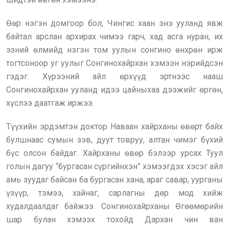
Өөр нэгэн домгоор бол, Чингис хаан энэ ууланд явж
байтал арслан архирах чимээ гарч, хад асга нуран, их
эзний өлмийд нэгэн том уулын сонгино өнхрөн ирж
тогтсоноор уг уулыг Сонгинохайрхан хэмээн нэрийдсэн
гэдэг. Хүрээний айл өрхүүд эртнээс нааш
Сонгинохайрхан ууланд идээ цайныхаа дээжийг өргөн,
хүслээ даатгаж иржээ.
Түүхийн эрдэмтэн доктор Наваан хайрханы өвөрт байх
булшнаас сумын зэв, дуут товруу, алтан чимэг бүхий
бүс олсон байдаг. Хайрханы өвөр бэлээр урсах Туул
голын дагуу “бургасан сүргийнхэн” хэмээгдэх хэсэг айл
амь зуудаг байсан ба бургасан хана, араг савар, уурганы
үзүүр, тэмээ, хайнаг, сарлагны дөр мод хийж
худалдаалдаг байжээ. Сонгинохайрханы Өгөөмөрийн
шар булан хэмээх тохойд Дархан чин ван