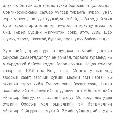
алах нь битгий хэл айлгах тухай бодохыг ч цээрлэдэг.
Сонгинохайрханы салбар уулсад тарвага, зурам, үнэг,
хярс, мануул, шилүүс, туулай, чоно байдаг ба зудтай жил
буга гөрөөс, аргаль янгир нүүдэллэн ирж нутаглах нь
бий. Төрөл бүрийн жигүүртэн сойр, ятуу, ууль, шар
шувуу, хэрээ, шаазгай, бүргэд, тас шувуу байсан гэдэг.
Хүрээний дөрвөн уулын дундаас хамгийн догшин
хайрхан хэмээгддэг тул ан амьтад, тарвага зурманд нь
ч хүрдэггүй байсан гэдэг. Морин уулын гацаа хэмээх
газарт нь 1915 онд Богд хаант Монгол улсын үед
Оросын хаант засгийн хувийн малын эмч нартай 25
жилийн гэрээ хийж Түшээт хаан, Засагт хаан, Цэцэн
хаан аймгийн мал сүргийг эрүүлжүүлэх эм бэлдмэлийн
үйлдвэр байгуулах гэрээний дагуу Монголд анх удаа
хувийн Оросын мал эмнэлгийн эм бэлдмэлийн
үйлдвэр байгуулсан түүхтэй. Эмийн үйлдвэрийн туурь