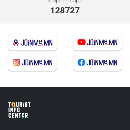
Өнгөрсөн сард
137922