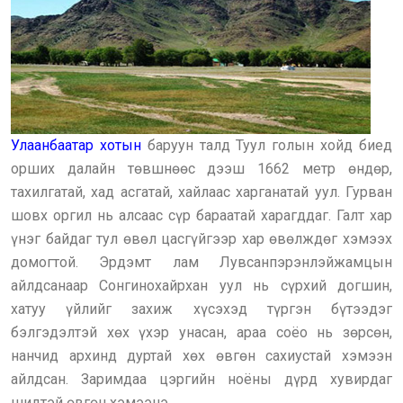
Улаанбаатар хотын
баруун талд Туул голын хойд биед
орших далайн төвшнөөс дээш 1662 метр өндөр,
тахилгатай, хад асгатай, хайлаас харганатай уул. Гурван
шовх оргил нь алсаас сүр бараатай харагддаг. Галт хар
үнэг байдаг тул өвөл цасгүйгээр хар өвөлждөг хэмээх
домогтой. Эрдэмт лам Лувсанпэрэнлэйжамцын
айлдсанаар Сонгинохайрхан уул нь сүрхий догшин,
хатуу үйлийг захиж хүсэхэд түргэн бүтээдэг
бэлгэдэлтэй хөх үхэр унасан, араа соёо нь зөрсөн,
нанчид архинд дуртай хөх өвгөн сахиустай хэмээн
айлдсан. Заримдаа цэргийн ноёны дүрд хувирдаг
шидтэй өвгөн хэмээнэ.