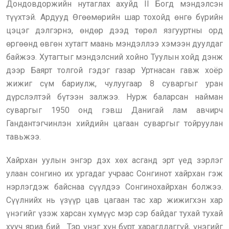
Дондовдоржийн нутаглах ахуйд II Богд мэндэлсэн
түүхтэй. Ардууд Өгөөмөрийн шар тохойд өнгө бүрийн
цэцэг дэлгэрнэ, өндөр дээд төрөл язгууртны орд
өргөөнд өвгөн хутагт маань мэндэллээ хэмээн дуулдаг
байжээ. Хутагтыг мэндэлсний хойно Туулын хойд дэнж
дээр Баярт толгой гэдэг газар Уртнасан гавж хоёр
жижиг сүм бариулж, чулуугаар 8 суваргыг уран
дүрслэлтэй бүтээн залжээ. Нурж баларсан найман
суваргыг 1950 онд гэвш Данигай лам авчирч
Гандантэгчинлэн хийдийн цагаан суваргыг тойруулан
тавьжээ.
Хайрхан уулын энгэр дэх хөх асганд эрт үед зэрлэг
улаан сонгино их ургадаг учраас Сонгинот хайрхан гэж
нэрлэгдэж байснаа сүүлдээ Сонгинохайрхан болжээ.
Сүүлнийх нь үзүүр цав цагаан тас хар жижигхэн хар
үнэгийг үзэж харсан хүмүүс мэр сэр байдаг тухай тухай
хууч яриа бий. Тэр үнэг хүн бүрт харагддаггүй, үнэгийг