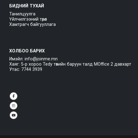
БИДНИЙ ТУХАЙ
Танилцуулга
Үйлчилгээний төрөл
Хамтрагч байгууллага
ХОЛБОО БАРИХ
Имэйл: info@joinme.mn
Хаяг: 5-р хороо Tedy төвийн баруун талд MOffice 2 давхарт
Утас: 7744 3939