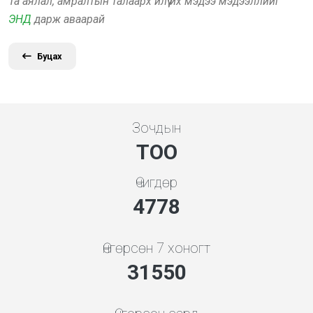
Та аялал, амралтын талаарх илүү их мэдээ мэдээллийг
ЭНД
дарж аваарай
Буцах
Зочдын
ТОО
Өчигдөр
5119
Өнгөрсөн 7 хоногт
33804