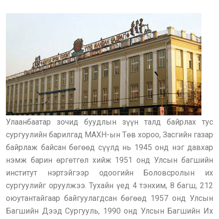
Улаанбаатар зочид буудлын зүүн талд байрлах тус
сургуулийн барилгад МАХН-ын Төв хороо, Засгийн газар
байрлаж байсан бөгөөд сүүлд нь 1945 онд нэг давхар
нэмж барин өргөтгөл хийж 1951 онд Улсын багшийн
институт нэртэйгээр одоогийн Боловсролын их
сургуулийг оруулжээ. Тухайн үед 4 тэнхим, 8 багш, 212
оюутантайгаар байгуулагдсан бөгөөд 1957 онд Улсын
Багшийн Дээд Сургууль, 1990 онд Улсын Багшийн Их