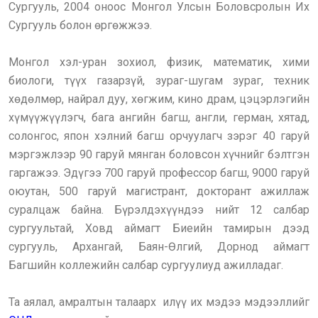
Сургууль, 2004 оноос Монгол Улсын Боловсролын Их
Сургууль болон өргөжжээ.
Монгол хэл-уран зохиол, физик, математик, хими
биологи, түүх газарзүй, зураг-шугам зураг, техник
хөдөлмөр, найрал дуу, хөгжим, кино драм, цэцэрлэгийн
хүмүүжүүлэгч, бага ангийн багш, англи, герман, хятад,
солонгос, япон хэлний багш орчуулагч зэрэг 40 гаруй
мэргэжлээр 90 гаруй мянган боловсон хүчнийг бэлтгэн
гаргажээ. Эдүгээ 700 гаруй профессор багш, 9000 гаруй
оюутан, 500 гаруй магистрант, докторант ажиллаж
суралцаж байна. Бүрэлдэхүүндээ нийт 12 салбар
сургуультай, Ховд аймагт Биеийн тамирын дээд
сургууль, Архангай, Баян-Өлгий, Дорнод аймагт
Багшийн коллежийн салбар сургуулиуд ажилладаг.
Та аялал, амралтын талаарх илүү их мэдээ мэдээллийг