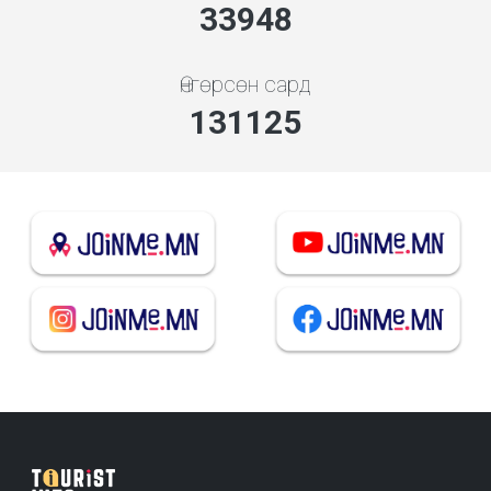
36373
Өнгөрсөн сард
140491