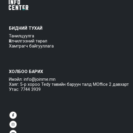
БИДНИЙ ТУХАЙ
Танилцуулга
Үйлчилгээний төрөл
Хамтрагч байгууллага
ХОЛБОО БАРИХ
Имэйл: info@joinme.mn
Хаяг: 5-р хороо Tedy төвийн баруун талд MOffice 2 давхарт
Утас: 7744 3939