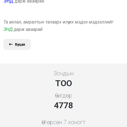
ЭНД
дарж аваарай.
Та аялал, амралтын талаарх илүү их мэдээ мэдээллийг
ЭНД
дарж аваарай
Буцах
Зочдын
ТОО
Өчигдөр
5119
Өнгөрсөн 7 хоногт