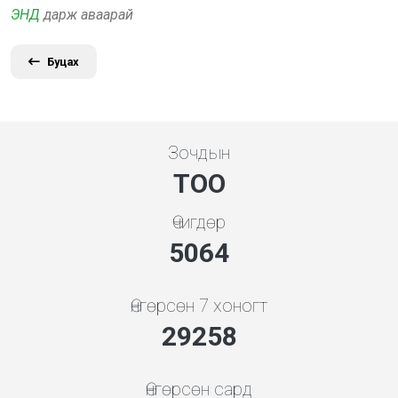
ЭНД
дарж аваарай
Буцах
Зочдын
ТОО
Өчигдөр
5453
Өнгөрсөн 7 хоногт
31508
Өнгөрсөн сард