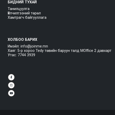
БИДНИЙ ТУХАЙ
Танилцуулга
Үйлчилгээний төрөл
Хамтрагч байгууллага
ХОЛБОО БАРИХ
Имэйл: info@joinme.mn
Хаяг: 5-р хороо Tedy төвийн баруун талд MOffice 2 давхарт
Утас: 7744 3939