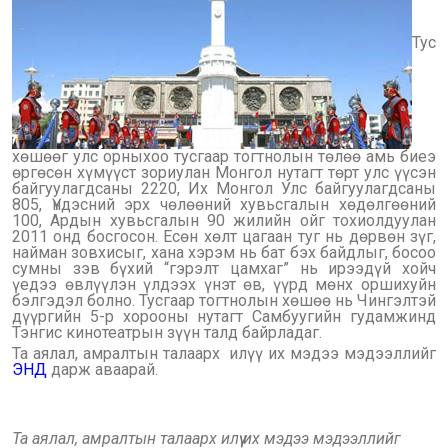
Тус
хөшөөг улс орныхоо тусгаар тогтнолын төлөө амь биеэ
өргөсөн хүмүүст зориулан Монгол нутагт төрт улс үүсэн
байгуулагдсаны 2220, Их Монгол Улс байгуулагдсаны
805, Үндэсний эрх чөлөөний хувьсгалын хөдөлгөөний
100, Ардын хувьсгалын 90 жилийн ойг тохиолдуулан
2011 онд босгосон. Есөн хөлт цагаан туг нь дөрвөн зүг,
найман зовхисыг, хана хэрэм нь бат бэх байдлыг, босоо
сумны зэв бүхий “гэрэлт цамхаг” нь ирээдүй хойч
үедээ өвлүүлэн үлдээх үнэт өв, үүрд мөнх оршихуйн
бэлгэдэл болно. Тусгаар тогтнолын хөшөө нь Чингэлтэй
дүүргийн 5-р хорооны нутагт Самбуугийн гудамжинд
Тэнгис кинотеатрын зүүн талд байрладаг.
Та аялал, амралтын талаарх илүү их мэдээ мэдээллийг
ЭНД
дарж аваарай.
Та аялал, амралтын талаарх илүү их мэдээ мэдээллийг