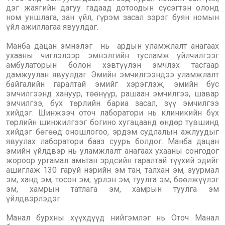
дэг жаягийн дагуу гадаад дотоодын сүсэгтэн олонд
ном уншлага, зан үйл, гүрэм засал зэрэг буян номын
үйл ажиллагаа явуулдаг.
Манба дацан эмнэлэг нь ардын уламжлалт анагаах
ухааны чиглэлээр эмнэлгийн тусламж үйлчилгээг
амбулаторын болон хэвтүүлэн эмчлэх тасгаар
дамжуулан явуулдаг. Эмийн эмчилгээндээ уламжлалт
байгалийн гаралтай эмийг хэрэглэж, эмийн бус
эмчилгээнд хануур, төөнүүр, рашаан эмчилгээ, шавар
эмчилгээ, бүх төрлийн бариа засал, зүү эмчилгээ
хийдэг. Шинжээч оточ лаборатори нь клиникийн бүх
төрлийн шинжилгээг богино хугацаанд өндөр түвшинд
хийдэг бөгөөд оношлогоо, эрдэм судлалын ажлуудыг
явуулах лаборатори бааз суурь болдог. Манба дацан
эмийн үйлдвэр нь уламжлалт анагаах ухааны сонгодог
жороор ургамал амьтан эрдсийн гаралтай түүхий эдийг
ашиглаж 130 гаруй нэрийн эм тан, талхан эм, зуурмал
эм, ханд эм, тосон эм, үрлэн эм, туулга эм, бөөлжүүлэг
эм, хамрын татлага эм, хамрын туулга эм
үйлдвэрлэдэг.
Манал бурхны хүүхдүүд нийгэмлэг нь Оточ Манал