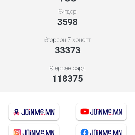
Өчигдөр
3998
Өнгөрсөн 7 хоногт
37081
Өнгөрсөн сард
132034