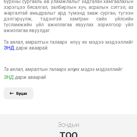
бурхны сургааль өв уламжлалыг хадгалан хамгаалахын
зэрэгцээ бясалгал, залбирлын хүч, асралын сэтгэл, аз
жаргалтай амьдралыг ард түмэнд зааж сурган, түгээн
дэлгэрүүлж, тэдэнтэй хамтран сайн үйлсийн
тусламжийн үйл ажиллагаа явуулах зорилгоор үйл
ажиллагаа явуулдаг.
Та аялал, амралтын талаарх илүү их мэдээ мэдээллийг
ЭНД
дарж аваарай.
Та аялал, амралтын талаарх илүү их мэдээ мэдээллийг
ЭНД
дарж аваарай
Буцах
Зочдын
ТОО