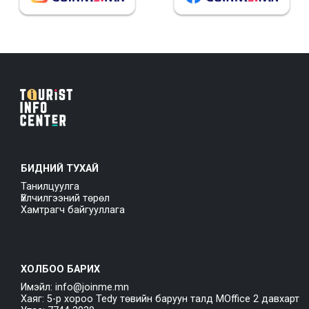
БИДНИЙ ТУХАЙ
Танилцуулга
Үйлчилгээний төрөл
Хамтрагч байгууллага
ХОЛБОО БАРИХ
Имэйл: info@joinme.mn
Хаяг: 5-р хороо Tedy төвийн баруун талд MOffice 2 давхарт