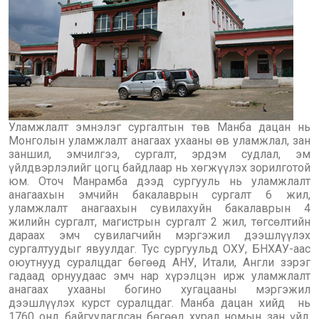
Уламжлалт эмнэлэг сургалтын төв Манба дацан нь
Монголын уламжлалт анагаах ухааны өв уламжлал, зан
заншил, эмчилгээ, сургалт, эрдэм судлал, эм
үйлдвэрлэлийг цогц байдлаар нь хөгжүүлэх зорилготой
юм. Оточ Манрамба дээд сургууль нь уламжлалт
анагаахын эмчийн бакалаврын сургалт 6 жил,
уламжлалт анагаахын сувилахуйн бакалаврын 4
жилийн сургалт, магистрын сургалт 2 жил, төгсөлтийн
дараах эмч сувилагчийн мэргэжил дээшлүүлэх
сургалтуудыг явуулдаг. Тус сургуульд ОХУ, БНХАУ-аас
оюутнууд суралцдаг бөгөөд АНУ, Итали, Англи зэрэг
гадаад орнуудаас эмч нар хүрэлцэн ирж уламжлалт
анагаах ухааны богино хугацааны мэргэжил
дээшлүүлэх курст суралцдаг. Манба дацан хийд нь
1760 онд байгуулагдсан бөгөөд хурал номын зан үйл,