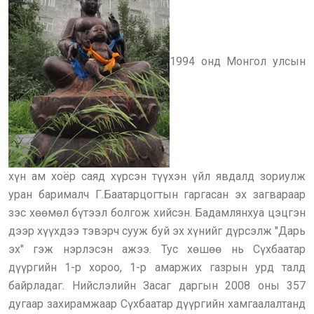
1994 онд Монгол улсын
хүн ам хоёр саяд хүрсэн түүхэн үйл явдалд зориулж
уран барималч Г.Баатарцогтын гаргасан эх загвараар
зэс хөөмөл бүтээл болгож хийсэн. Бадамлянхуа цэцгэн
дээр хүүхдээ тэвэрч сууж буй эх хүнийг дүрсэлж "Дарь
эх" гэж нэрлэсэн ажээ. Тус хөшөө нь Сүхбаатар
дүүргийн 1-р хороо, 1-р амаржих газрын урд талд
байрладаг. Нийслэлийн Засаг даргын 2008 оны 357
дугаар захирамжаар Сүхбаатар дүүргийн хамгаалалтанд