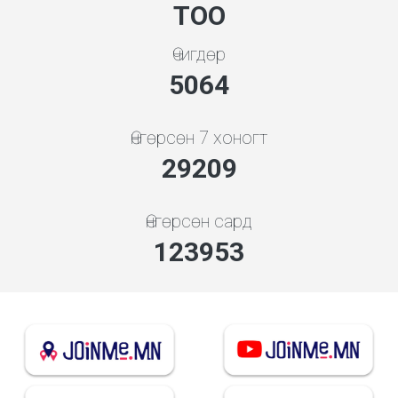
ТОО
Өчигдөр
5453
Өнгөрсөн 7 хоногт
31456
Өнгөрсөн сард
133488