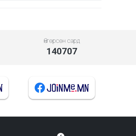
Өнгөрсөн сард
140707