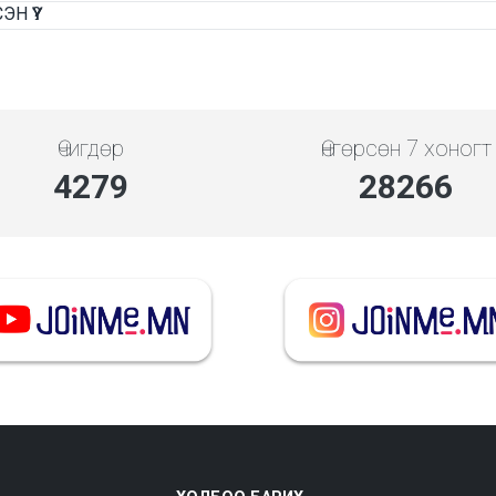
Н ҮҮ?
Өчигдөр
Өнгөрсөн 7 хоногт
4279
28266