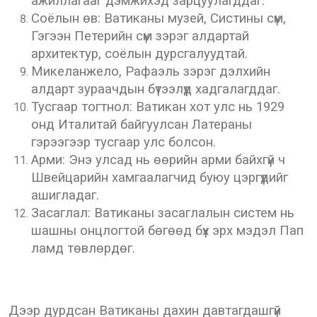
ажиллагааг дэмжихэд зарцуулагддаг.
Соёлын өв: Ватиканы музей, Систины сүм,
Гэгээн Петерийн сүм зэрэг алдартай
архитектур, соёлын дурсгалуудтай.
Микеланжело, Рафаэль зэрэг дэлхийн
алдарт зураачдын бүтээлүүд хадгалагддаг.
Тусгаар тогтнол: Ватикан хот улс нь 1929
онд Италитай байгуулсан Латераны
гэрээгээр тусгаар улс болсон.
Арми: Энэ улсад нь өөрийн арми байхгүй ч
Швейцарийн хамгаалагчид буюу цэргүүдийг
ашигладаг.
Засаглал: Ватиканы засаглалын систем нь
шашны онцлогтой бөгөөд бүх эрх мэдэл Пап
ламд төвлөрдөг.
Дээр дурдсан Ватиканы дахин давтагдашгүй