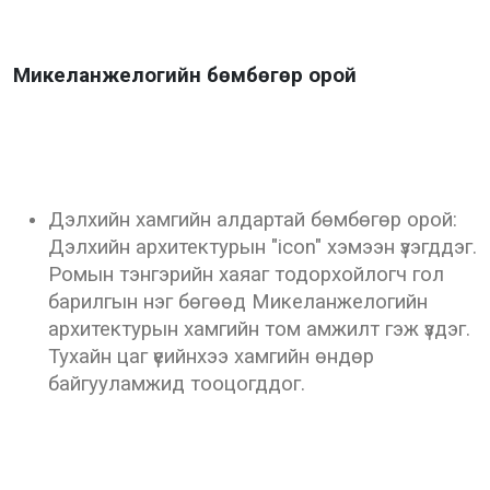
Микеланжелогийн бөмбөгөр орой
Дэлхийн хамгийн алдартай бөмбөгөр орой:
Дэлхийн архитектурын "icon" хэмээн үзэгддэг.
Ромын тэнгэрийн хаяаг тодорхойлогч гол
барилгын нэг бөгөөд Микеланжелогийн
архитектурын хамгийн том амжилт гэж үздэг.
Тухайн цаг үеийнхээ хамгийн өндөр
байгууламжид тооцогддог.