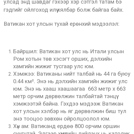
улсад энд шавдаг гэхээр хэр сэтгэл татам бэ
гэдгийг ойлгоход илүү хялбар болж байгаа байх.
Ватикан хот улсын тухай ерөнхий мэдээлэл:
Байршил: Ватикан хот улс нь Итали улсын
Ром хотын төв хэсэгт орших, дэлхийн
хамгийн жижиг тусгаар улс юм.
Хэмжээ: Ватиканы нийт талбай нь 44 га буюу
0.44 км². Энэ нь дэлхийн хамгийн жижиг улс
юм. Энэ нь хааш хаашаагаа 663 метр x 663
метр орчим дөрвөлжин талбайтай тэнцүү
хэмжээтэй байна. Гэхдээ мэдээж Ватикан
хот улсын хэлбэр нь яг дөрвөлжин биш тул
энэ тооцоо зөвхөн ойролцоолол юм.
Хүн ам: Ватиканд ердөө 800 орчим оршин
суугчтай. Эдгээр хүмүүсийн дийлэнх нь католик