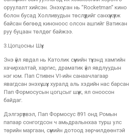
оруулалт хийсэн. Энэхүү сан нь “Rocketman” кино
болон бусад Холливудын төслүүдийг санхүүжүүлж
байсан бөгөөд киноноос олсон ашгийг Ватикан
руу буцаан төлдөг байжээ.
3.Цогцосны Шүүх
Энэ үйл явдал нь Католик сүмийн түүхэнд хамгийн
хачирхалтай, харгис, драматик үйл явдлуудын
нэг юм. Пап Стивен VI-ийн санаачлагаар
явагдсан энэхүү шүүх хуралд аль хэдийн нас барсан
Пап Формосусын цогцсыг шүүж, ял оноосон
байдаг.
Дэлгэрүүлвэл, Пап Формосус 891 онд Ромын
папаар сонгогдсон ч амьдралынхаа турш улс
төрийн маргаан, сүмийн дотоод зөрчилдөөнтэй