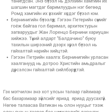
танигдсан. Энэ бүтээл нь дэлхийн хамгийн их
шагшин магтдаг баримлуудын нэг бөгөөд
Ромд хамгийн их үзэхийг хүсдэг бүтээл юм.
Бернинигийн бүтээлүүд: Гэгээн Петерийн сүмийг
гоёж байгаа гол баримал, архитектурын
загваруудыг Жан Лоренцо Бернини хариуцан
хийжээ. Түүний алдарт "Балдачино" буюу
тахилын ширээний дээрх хүрэл бүтээл нь
гайхалтай нарийн хийцтэй.
Гэгээн Петрийн хаалга: Бернинигийн урласан
хаалганууд нь дотроо Христийн амьдралыг
дүрсэлсэн гайхалтай сийлбэрүүдтэй.
Гэх мэтчилэн энэ хот улсын талаар гайхмаар
бас бахархмаар зүйлсийг яриад яриад дуусахгүй.
Нөгөө талаасаа Ватикан нь олон нууцыг тээж