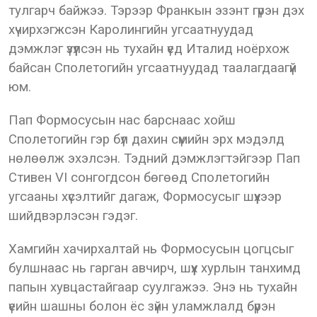
тулгарч байжээ. Тэрээр Франкын эзэнт гүрэн дэх
хүчирхэгжсэн Каролингийн угсаатнуудад
дэмжлэг үзүүлсэн нь тухайн үед Италид ноёрхож
байсан Сполетогийн угсаатнуудад таалагдаагүй
юм.
Пап Формосусын нас барснаас хойш
Сполетогийн гэр бүл дахин сүмийн эрх мэдэлд
нөлөөлж эхэлсэн. Тэдний дэмжлэгтэйгээр Пап
Стивен VI сонгогдсон бөгөөд Сполетогийн
угсааны хүсэлтийг дагаж, Формосусыг шүүхээр
шийдвэрлэсэн гэдэг.
Хамгийн хачирхалтай нь Формосусын цогцсыг
булшнаас нь гарган авчирч, шүүх хурлын танхимд
папын хувцастайгаар суулгажээ. Энэ нь тухайн
үеийн шашны болон ёс зүйн уламжлалд бүрэн