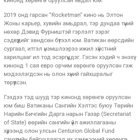
кинонд хөрөнгө оруулсан явдал юм.
2019 онд гарсан “Rocketman” кино нь Элтон
Жоны карьер, хувийн амьдрал, тэр дундаа түүний
нөхөр Дэвид Фурништэй гэрлэлт зэрэг
сэдвүүдийг хөндсөн бүтээл юм. Ватикан өөрсдийн
сургаал, итгэл үнэмшлээрээ ижил хүйстний
харилцааг ил тод эсэргүүцдэг. Гэсэн хэдий ч энэхүү
кинонд 1 сая евро орчим хөрөнгө оруулсан гэж
мэдээлэгдсэн нь олон хүний гайхшралыг
төрүүлсэн.
Гэхдээ тэд шууд тэр кинонд хөрөнгө оруулсан
юм биш Ватиканы Сангийн Хэлтэс буюу Төрийн
Нарийн Бичгийн Дарга нарын Газар (Secretariat
of State) өөрийн сангийн үйл ажиллагааны
хүрээнд олон улсын Centurion Global Fund
санхүүгийн байгууллагад их хэмжээний хөрөнгө