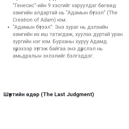
"Генесис"-ийн 9 хэсгийг харуулдаг бөгөөд
хамгийн алдартай нь "Адамын бүтээл" (The
Creation of Adam) юм.
"Адамын бүтээл": Энэ зураг нь дэлхийн
хамгийн их иш татагдаж, хуулах дуртай уран
зургийн нэг юм. Бурханы хуруу Адамд
хүрэхээр зүтгэж байгаа энэ дүрслэл нь
амьдралын эхлэлийг бэлгэддэг.
Шүүлтийн өдөр (The Last Judgment)