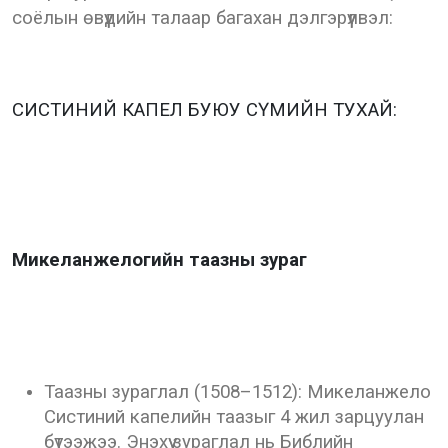
соёлын өвүүдийн талаар багахан дэлгэрүүлвэл:
СИСТИНИЙ КАПЕЛ БУЮУ СҮМИЙН ТУХАЙ:
Микеланжелогийн таазны зураг
Таазны зураглал (1508–1512): Микеланжело
Систиний капелийн таазыг 4 жил зарцуулан
бүтээжээ. Энэхүү зураглал нь Библийн