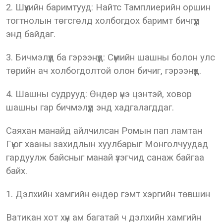
2. Шүүхийн баримтууд: Найтс Тамплиерийн оршин
тогтнолын төгсгөлд холбогдох баримт бичгүүд
энд байдаг.
3. Бичмэлүүд ба гэрээнүүд: Сүмийн шашны болон улс
төрийн ач холбогдолтой олон бичиг, гэрээнүүд.
4. Шашны судрууд: Өндөр үнэ цэнтэй, ховор
шашны гар бичмэлүүд энд хадгалагддаг.
Саяхан манайд айлчилсан Ромын пап ламтан
Гүюг хааны захидлын хуулбарыг Монголчуудад
гардуулж байсныг манай үзэгчид санаж байгаа
байх.
1. Дэлхийн хамгийн өндөр гэмт хэргийн төвшин
Ватикан хот хүн ам багатай ч дэлхийн хамгийн