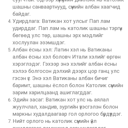
шашны санваартнууд, сүмийн албан хаагчид
байдаг.
Удирдлага: Ватикан хот улсыг Пап лам
удирддаг. Пап лам нь католик шашны тэргүүн
бөгөөд улс төр, шашны эрх мэдлийг
хослуулан эзэмшдэг.
Албан ёсны хэл: Латин хэл нь Ватиканы
албан ёсны хэл боловч Итали хэлийг өргөн
хэрэглэдэг. Гэхээр энэ хэлийг албан ёсны
хэлээ болгосон дэлхий дээрх цор ганц улс
гэсэн үг. Энэ хэл Ватиканы албан бичиг
баримт, шашны ёслол болон Католик сүмийн
зарим харилцаанд ашиглагддаг.
Эдийн засаг: Ватикан хот улс нь аялал
жуулчлал, хандив, зургийн үзэсгэлэн болон
маркны худалдаагаар гол орлогоо бүрдүүлдэг.
Нийт орлого нь католик сүмийн үйл