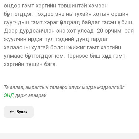
өндөр гэмт хэргийн төвшинтэй хэмээн
бүртгэгддэг. Гэхдээ энэ нь тухайн хотын оршин
суугчдын гэмт хэрэг үйлдээд байдаг гэсэн үг биш.
Дээр дурдсанчлан энэ хот улсад 20 орчим сая
жуулчин ирдэг тул тэдний дунд гардаг
халаасны хулгай болон жижиг гэмт хэргийн
улмаас бүртгэгддэг юм. Тэрнээс биш хүнд гэмт
хэргийн түвшин бага.
Та аялал, амралтын талаарх илүү их мэдээ мэдээллийг
ЭНД
дарж аваарай
Буцах