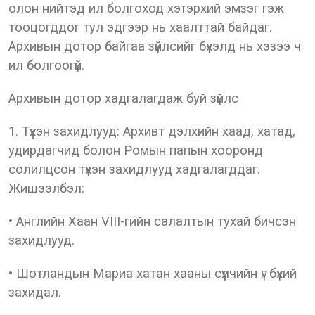
олон нийтэд ил болгоход хэтэрхий эмзэг гэж
тооцогддог тул эдгээр нь хаалттай байдаг.
Архивын дотор байгаа зүйлсийг бүхэлд нь хэзээ ч
ил болгоогүй.
Архивын дотор хадгалагдаж буй зүйлс
1. Түүхэн захидлууд: Архивт дэлхийн хаад, хатад,
удирдагчид болон Ромын папын хооронд
солилцсон түүхэн захидлууд хадгалагддаг.
Жишээлбэл:
• Английн Хаан VIII-гийн салалтын тухай бичсэн
захидлууд.
• Шотландын Мариа хатан хааны сүүлчийн үг бүхий
захидал.