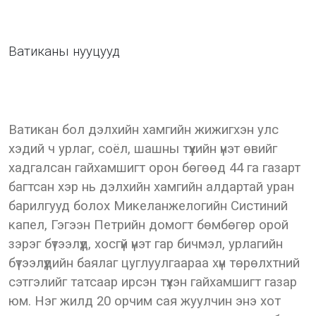
Ватиканы нууцууд
Ватикан бол дэлхийн хамгийн жижигхэн улс
хэдий ч урлаг, соёл, шашны түүхийн үнэт өвийг
хадгалсан гайхамшигт орон бөгөөд 44 га газарт
багтсан хэр нь дэлхийн хамгийн алдартай уран
барилгууд болох Микеланжелогийн Систиний
капел, Гэгээн Петрийн домогт бөмбөгөр орой
зэрэг бүтээлүүд, хосгүй үнэт гар бичмэл, урлагийн
бүтээлүүдийн баялаг цуглуулгаараа хүн төрөлхтний
сэтгэлийг татсаар ирсэн түүхэн гайхамшигт газар
юм. Нэг жилд 20 орчим сая жуулчин энэ хот