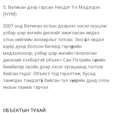
5. Ватикан дээр гарсан Нисдэг Үл Мэдэгдэх
(НҮМ)
2007 онд Ватикан хотын дээрээс нэгэн нууцлаг
улбар шар өнгийн дискийг ажигласан явдал
олон нийтийн анхаарлыг татсан. Энэ үйл явдал
өдөр дунд болсон бөгөөд гэрчүүдийн
мэдээлснээр, улбар шар өнгийн гялалзсан
дискний хэлбэртэй объект Сан Петрийн сүмийн
бөмбөгөр оройн дээр хэсэг хугацаанд тогтож
байсан гэдэг. Объект тод гэрэлтэж, бусад
танигдах тэмдэггүй байсан тул хүмүүсийн дунд олон
янзын таамаг гарчээ.
ОБЪЕКТЫН ТУХАЙ: