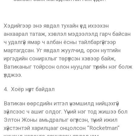
Хэдийгээр энэ явдал тухайн үед ихээхэн
анхаарал татаж, хэвлэл мэдээлэлд гарч байсан
ч удалгүй ямар ч албан ёсны тайлбаргүйгээр
мартагдсан. Уг явдал жуулчид, орон нутгийн
иргэдийн сонирхлыг төрүүлсэн хэвээр байж,
Ватиканыг тойрсон олон нууцлаг түүхийн нэг болж
үлджээ.
4. Хоёр нүүрт байдал
Ватикан өөрсдийн итгэл үнэмшилд нийцэхгүй
зүйлсээс ч ашиг олдог. Үүний нэг тод жишээ бол
Элтон Жоны амьдралыг өгүүлсэн, түүний ижил
хүйстэнтэй харилцааг онцолсон “Rocketman”