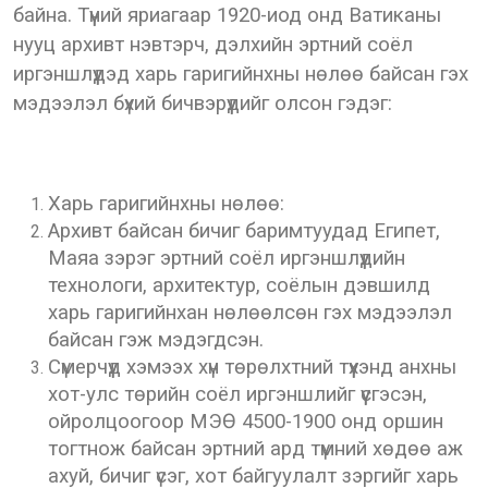
байна. Түүний яриагаар 1920-иод онд Ватиканы
нууц архивт нэвтэрч, дэлхийн эртний соёл
иргэншлүүдэд харь гаригийнхны нөлөө байсан гэх
мэдээлэл бүхий бичвэрүүдийг олсон гэдэг:
Харь гаригийнхны нөлөө:
Архивт байсан бичиг баримтуудад Египет,
Маяа зэрэг эртний соёл иргэншлүүдийн
технологи, архитектур, соёлын дэвшилд
харь гаригийнхан нөлөөлсөн гэх мэдээлэл
байсан гэж мэдэгдсэн.
Сүмерчүүд хэмээх хүн төрөлхтний түүхэнд анхны
хот-улс төрийн соёл иргэншлийг үүсгэсэн,
ойролцоогоор МЭӨ 4500-1900 онд оршин
тогтнож байсан эртний ард түмний хөдөө аж
ахуй, бичиг үсэг, хот байгуулалт зэргийг харь