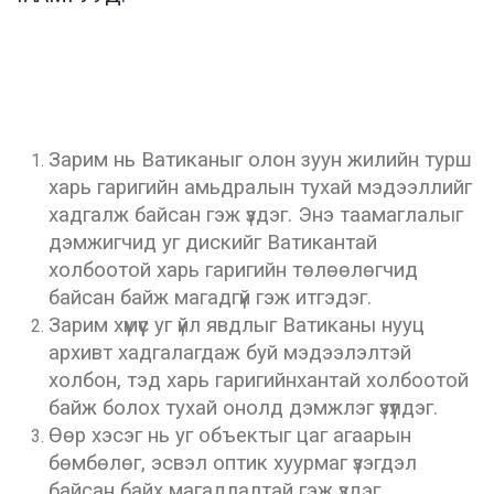
Зарим нь Ватиканыг олон зуун жилийн турш
харь гаригийн амьдралын тухай мэдээллийг
хадгалж байсан гэж үздэг. Энэ таамаглалыг
дэмжигчид уг дискийг Ватикантай
холбоотой харь гаригийн төлөөлөгчид
байсан байж магадгүй гэж итгэдэг.
Зарим хүмүүс уг үйл явдлыг Ватиканы нууц
архивт хадгалагдаж буй мэдээлэлтэй
холбон, тэд харь гаригийнхантай холбоотой
байж болох тухай онолд дэмжлэг үзүүлдэг.
Өөр хэсэг нь уг объектыг цаг агаарын
бөмбөлөг, эсвэл оптик хуурмаг үзэгдэл
байсан байх магадлалтай гэж үздэг.