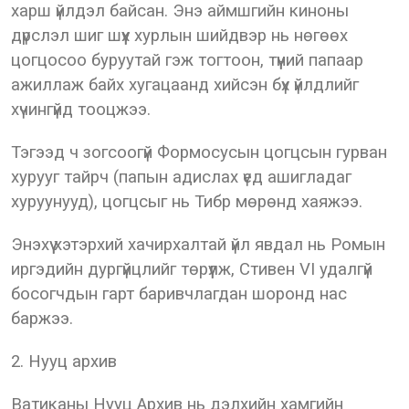
харш үйлдэл байсан. Энэ аймшгийн киноны
дүрслэл шиг шүүх хурлын шийдвэр нь нөгөөх
цогцосоо буруутай гэж тогтоон, түүний папаар
ажиллаж байх хугацаанд хийсэн бүх үйлдлийг
хүчингүйд тооцжээ.
Тэгээд ч зогсоогүй Формосусын цогцсын гурван
хурууг тайрч (папын адислах үед ашигладаг
хуруунууд), цогцсыг нь Тибр мөрөнд хаяжээ.
Энэхүү хэтэрхий хачирхалтай үйл явдал нь Ромын
иргэдийн дургүйцлийг төрүүлж, Стивен VI удалгүй
босогчдын гарт баривчлагдан шоронд нас
баржээ.
2. Нууц архив
Ватиканы Нууц Архив нь дэлхийн хамгийн