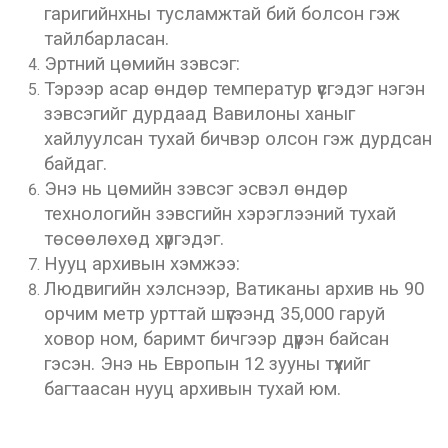
гаригийнхны тусламжтай бий болсон гэж
тайлбарласан.
Эртний цөмийн зэвсэг:
Тэрээр асар өндөр температур үүсгэдэг нэгэн
зэвсэгийг дурдаад Вавилоны ханыг
хайлуулсан тухай бичвэр олсон гэж дурдсан
байдаг.
Энэ нь цөмийн зэвсэг эсвэл өндөр
технологийн зэвсгийн хэрэглээний тухай
төсөөлөхөд хүргэдэг.
Нууц архивын хэмжээ:
Людвигийн хэлснээр, Ватиканы архив нь 90
орчим метр урттай шүүгээнд 35,000 гаруй
ховор ном, баримт бичгээр дүүрэн байсан
гэсэн. Энэ нь Европын 12 зууны түүхийг
багтаасан нууц архивын тухай юм.