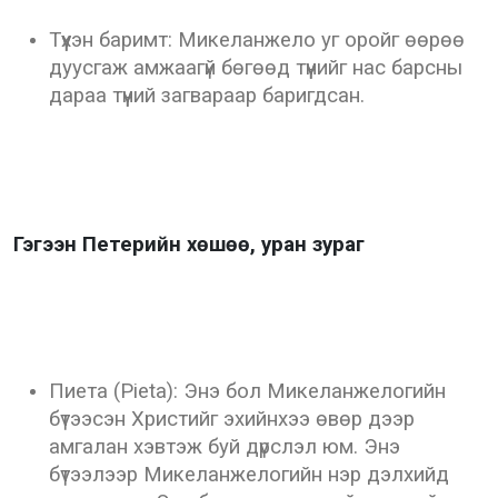
Түүхэн баримт: Микеланжело уг оройг өөрөө
дуусгаж амжаагүй бөгөөд түүнийг нас барсны
дараа түүний загвараар баригдсан.
Гэгээн Петерийн хөшөө, уран зураг
Пиета (Pietа): Энэ бол Микеланжелогийн
бүтээсэн Христийг эхийнхээ өвөр дээр
амгалан хэвтэж буй дүрслэл юм. Энэ
бүтээлээр Микеланжелогийн нэр дэлхийд