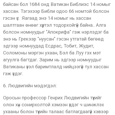
байсан бол 1684 онд Ватикан Библиэс 14 номыг
хассан. Тэгэхээр Библи одоо 66 номтой болсон
гэсэн үг. Яагаад энэ 14 номыг нь хассан
шалтгаан өнөөг хүртэл тодорхойгүй байна.. Алга
болсон номнуудыг "Апокрифа" гэж нэрлэдэг ба
энэ нь Грекээр "нуусан" гэсэн утгатай бөгөөд
эдгээр номнуудад Есдрас, Тобит, Жудит,
Соломоны мэргэн ухаан, Бэл ба Луу гэх мэт
агуулга багтдаг. Зарим нь эдгээр номнуудыг
Ватиканы үзэл баримтлалд нийцээгүй тул хассан
гэж үздэг.
6. Людвигийн мэдэгдэл:
Оросын профессор Генрих Людвигийн түүхийг
олон хүн сонирхолтой хэмээн үздэг ч шинжлэх
ухааны болон түүхийн талаас батлагдаагүй хэвээр