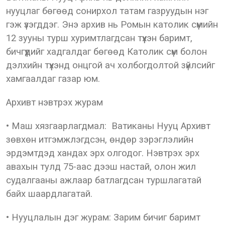
нууцлаг бөгөөд сонирхол татам газруудын нэг
гэж үзэгддэг. Энэ архив нь Ромын католик сүмийн
12 зууны турш хуримтлагдсан түүхэн баримт,
бичгүүдийг хадгалдаг бөгөөд Католик сүм болон
дэлхийн түүхэнд онцгой ач холбогдолтой зүйлсийг
хамгаалдаг газар юм.
Архивт нэвтрэх журам
• Маш хязгаарлагдмал: Ватиканы Нууц Архивт
зөвхөн итгэмжлэгдсэн, өндөр зэрэглэлийн
эрдэмтдэд хандах эрх олгодог. Нэвтрэх эрх
авахын тулд 75-аас дээш настай, олон жил
судалгааны ажлаар батлагдсан туршлагатай
байх шаардлагатай.
• Нууцлалын дэг журам: Зарим бичиг баримт