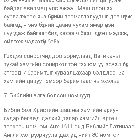
олон янзын таавар бас шүүмжлэлийг дагуулж
байдаг өвөрмөц улс ажээ. Маш олон эх
сурвалжаас янз бүрийн таамаглалуудыг дэвшүүлж
байгад ч энэ бүхний цаана чухам ямар үнэн
нуугдаж байгааг бид хэзээ ч бүрэн дүүрэн мэдэж,
ойлгож чадахгүй байх.
Гэхдээ сонсогчиддоо зориулаад Ватиканы
тухай хамгийн сонирхолтой гэх юм уу эсвэл бүр
этгээд 7 баримтыг хуваалцахаар бэлдлээ. За
хамгийн даруу гэмээр баримтаас нь эхэлье:
7. Библийн алга болсон номнууд:
Библи бол Христийн шашны хамгийн ариун
судар бөгөөд дэлхий даяар хамгийн өргөн
тархсан ном юм. Анх 1611 онд Библийг Латинаас
Англи хэл рүү орчуулагдах үед нийт 80 номтой