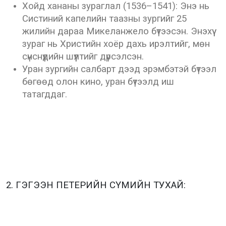
Хойд хананы зураглал (1536–1541): Энэ нь
Систиний капелийн таазны зургийг 25
жилийн дараа Микеланжело бүтээсэн. Энэхүү
зураг нь Христийн хоёр дахь ирэлтийг, мөн
сүнснүүдийн шүүлтийг дүрсэлсэн.
Уран зургийн салбарт дээд эрэмбэтэй бүтээл
бөгөөд олон кино, уран бүтээлд иш
татагддаг.
2. ГЭГЭЭН ПЕТЕРИЙН СҮМИЙН ТУХАЙ: