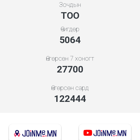
Зочдын
ТОО
Өчигдөр
5843
Өнгөрсөн 7 хоногт
31962
Өнгөрсөн сард
141282