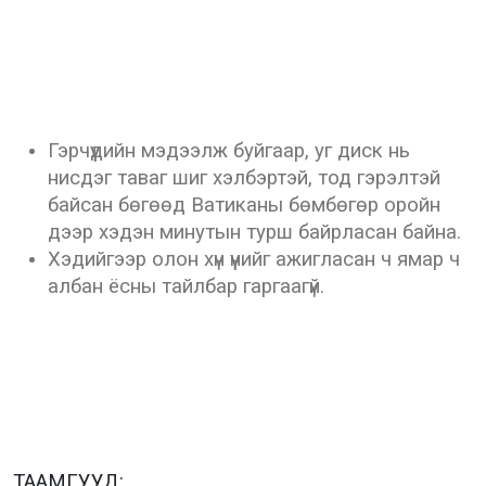
Гэрчүүдийн мэдээлж буйгаар, уг диск нь
нисдэг таваг шиг хэлбэртэй, тод гэрэлтэй
байсан бөгөөд Ватиканы бөмбөгөр оройн
дээр хэдэн минутын турш байрласан байна.
Хэдийгээр олон хүн үүнийг ажигласан ч ямар ч
албан ёсны тайлбар гаргаагүй.
ТААМГУУД: