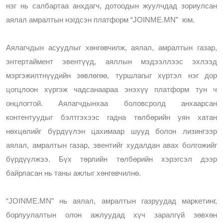
нэг нь салбартаа анхдагч, дотоодын жуулчдад зориулсан 
аялал амралтын нэгдсэн платформ “JOINME.MN”  юм. 
Аялагчдын асуудлыг хөнгөвчилж, аялал, амралтын газар, 
энтертаймент эвентүүд, аяллын мэдээллээс эхлээд 
мэргэжилтнүүдийн зөвлөгөө, туршлагыг хүртэл нэг дор 
цогцлоон хүргэж чадсанаараа энэхүү платформ тун ч 
онцлогтой. 
Аялагчдынхаа боловсролд анхаарсан 
контентуудыг бэлтгэхээс гадна төлбөрийн уян хатан 
нөхцөлийг бүрдүүлэн цахимаар шууд болон лизингээр 
аялал, амралтын газар, эвентийг худалдан авах болгожийг 
бүрдүүлжээ. Бүх төрлийн төлбөрийн хэрэгсэл дээр 
байрласан нь таны ажлыг хөнгөвчилнө. 
“JOINME.MN” нь аялал, амралтын газруудад маркетинг, 
борлуулалтын олон ажлуудад хүч заралгүй зөвхөн 