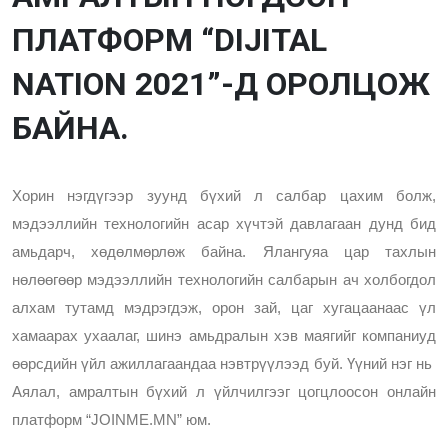
ПЛАТФОРМ “DIJITAL
NATION 2021”-Д ОРОЛЦОЖ
БАЙНА.
Хорин нэгдүгээр зуунд бүхий л салбар цахим болж, 
мэдээллийн технологийн асар хүчтэй давлагаан дунд бид 
амьдарч, хөдөлмөрлөж байна. Ялангуяа цар тахлын 
нөлөөгөөр мэдээллийн технологийн салбарын ач холбогдол 
алхам тутамд мэдрэгдэж, орон зай, цаг хугацаанаас үл 
хамаарах ухаалаг, шинэ амьдралын хэв маягийг компаниуд 
өөрсдийн үйл ажиллагаандаа нэвтрүүлээд буй. Үүний нэг нь  
Аялал, амралтын бүхий л үйлчилгээг цогцлоосон онлайн 
платформ “JOINME.MN” юм. 