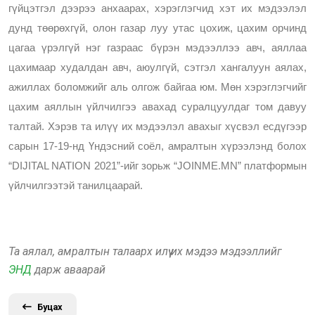
гүйцэтгэл дээрээ анхаарах, хэрэглэгчид хэт их мэдээлэл 
дунд төөрөхгүй, олон газар луу утас цохиж, цахим орчинд 
цагаа үрэлгүй нэг газраас бүрэн мэдээллээ авч, аяллаа 
цахимаар худалдан авч, аюулгүй, сэтгэл хангалуун аялах, 
ажиллах боломжийг аль олгож байгаа юм. Мөн хэрэглэгчийг 
цахим аяллын үйлчилгээ авахад суралцуулдаг том давуу 
талтай. Хэрэв та илүү их мэдээлэл авахыг хүсвэл есдүгээр 
сарын 17-19-нд Үндэсний соёл, амралтын хүрээлэнд болох 
“DIJITAL NATION 2021”-ийг зорьж “JOINME.MN” платформын 
үйлчилгээтэй танилцаарай. 
Та аялал, амралтын талаарх илүү их мэдээ мэдээллийг
ЭНД
дарж аваарай
Буцах