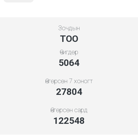
Зочдын
ТОО
Өчигдөр
5648
Өнгөрсөн 7 хоногт
31012
Өнгөрсөн сард
136688