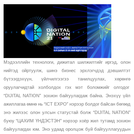
М
эдээллийн технологи, дижитал шилжилтийг иргэд, олон 
нийтэд ойртуулж, шинэ бизнес эрхлэгчдэд дэвшилтэт 
бүтээгдэхүүн, үйлчилгээгээ танилцуулах, хөрөнгө 
оруулагчидтай холболдох гэх мэт боломжийг олгодог  
“DIJITAL NATION” зохион байгуулагдаж байна. Энэхүү үйл 
ажиллагаа өмнө нь “ICT EXPO” нэрээр болдог байсан бөгөөд 
энэ жилээс олон улсын статустай болж “DIJITAL NATION” 
буюу “ЦАХИМ ҮНДЭСТЭН” нэрээр хоёр жил тутамд зохион 
байгуулагдах юм. Энэ удаад оролцож буй байгууллагуудын 