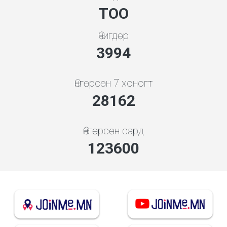
ТОО
Өчигдөр
4279
Өнгөрсөн 7 хоногт
30174
Өнгөрсөн сард
133107