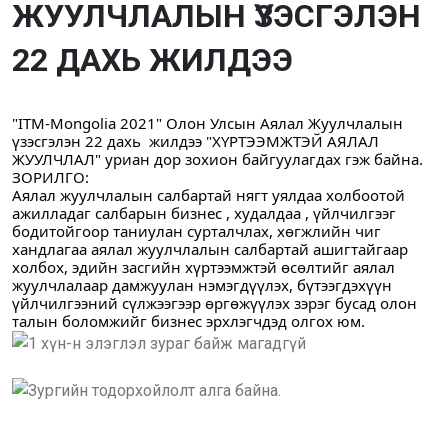
ЖУУЛЧЛАЛЫН ҮЗЭСГЭЛЭН
22 ДАХЬ ЖИЛДЭЭ
"ITM-Mongolia 2021" Олон Улсын Аялал Жуулчлалын 
үзэсгэлэн 22 дахь  жилдээ "ХҮРТЭЭМЖТЭЙ АЯЛАЛ 
ЖУУЛЧЛАЛ" уриан дор зохион байгуулагдах гэж байна.
ЗОРИЛГО: 
Аялал жуулчлалын салбартай нягт уялдаа холбоотой 
ажилладаг салбарын бизнес , худалдаа , үйлчилгээг 
бодитойгоор таниулан сурталчлах, хөгжлийн чиг 
хандлагаа аялал жуулчлалын салбартай ашигтайгаар 
холбох, эдийн засгийн хүртээмжтэй өсөлтийг аялал 
жуулчлалаар дамжуулан нэмэгдүүлэх, бүтээгдэхүүн 
үйлчилгээний сүлжээгээр өргөжүүлэх зэрэг бусад олон 
талын боломжийг бизнес эрхлэгчдэд олгох юм.