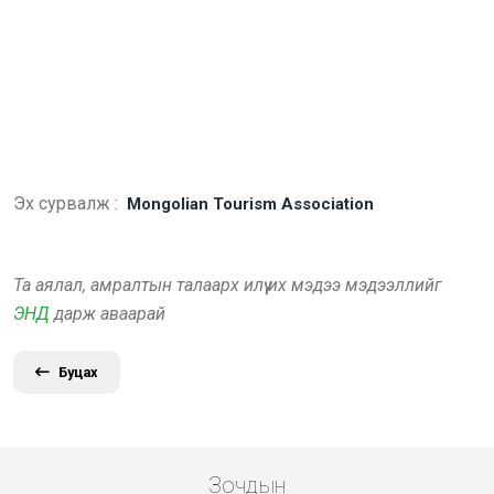
Эх сурвалж :
Mongolian Tourism Association
Та аялал, амралтын талаарх илүү их мэдээ мэдээллийг
ЭНД
дарж аваарай
Буцах
Зочдын